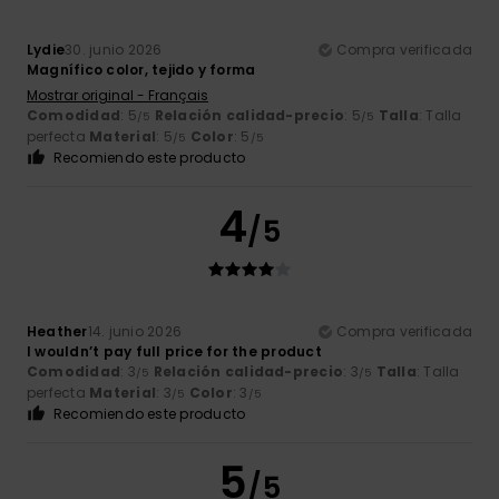
Lydie
30. junio 2026
Compra verificada
Magnífico color, tejido y forma
Mostrar original - Français
Comodidad
: 5
Relación calidad-precio
: 5
Talla
: Talla
/5
/5
perfecta
Material
: 5
Color
: 5
/5
/5
Recomiendo este producto
4
/5
Heather
14. junio 2026
Compra verificada
I wouldn’t pay full price for the product
Comodidad
: 3
Relación calidad-precio
: 3
Talla
: Talla
/5
/5
perfecta
Material
: 3
Color
: 3
/5
/5
Recomiendo este producto
5
/5