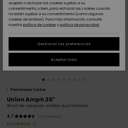
Freedom
aceptar o rechazar las cookies sujetas a su
consentimiento, o bien, para rechazar las cookies cuando
Comunidad
AYUDA &
no están sujetas a su consentimiento (como algunas
Protección de
Novedades
Novedades
CONTACTO
cookies de análisis). Para más información, consulte
datos
nuestra
política de cookies
y
política de privacidad
personales
SOSTENIBILIDAD
Destacados
Destacados
Guía de tallas
Gestionar las preferencias
TIENDAS
Inicia una
Aceptar todo
QUIKSILVER APP
conversación
para obtener
la respuesta
LISTA DE
más rápida a
FAVORITOS
tu pregunta.
Pantalones Cortos
Iniciar una
Union Amph 20"
conversación
Short de natación anfibio Azul Hombre
Encuentra
respuestas a
4.7
(133 Reseñas)
las preguntas
ECO-BONUS
más