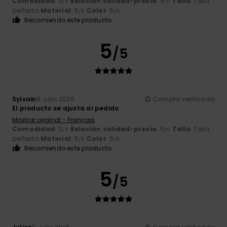
Comodidad
: 5
Relación calidad-precio
: 4
Talla
: Talla
/5
/5
perfecta
Material
: 5
Color
: 5
/5
/5
Recomiendo este producto
5
/5
Sylvain
6. julio 2026
Compra verificada
El producto se ajusta al pedido
Mostrar original - Français
Comodidad
: 5
Relación calidad-precio
: 5
Talla
: Talla
/5
/5
perfecta
Material
: 5
Color
: 5
/5
/5
Recomiendo este producto
5
/5