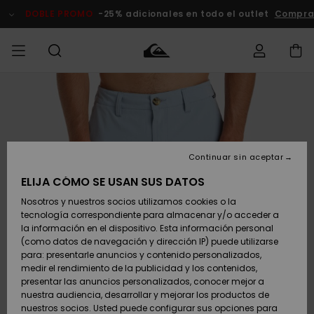
Pasar
a
DOBLE PROMO
-25% adicionales en todo el outlet
Comprar A
la
información
del
producto
Accede a tu
HOMBRE
Ropa
Ropa
Shop
Surf Shop
Tienda
Outlet
pedido
Hombre
Snow
Hombre
Hombre
NIÑO
Envio
Accesorios
Accesorios
Novedades
Continuar sin aceptar
Surf Shop
Outlet
MUJER
Niño
Tienda
Niños
Devoluciones
ELIJA CÓMO SE USAN SUS DATOS
Snow Niños
Zapatos y
Zapatos y
Destacados
Nosotros y nuestros socios utilizamos cookies o la
chanclas
chanclas
SURF
tecnología correspondiente para almacenar y/o acceder a
Pago
Highlights
Outlet
la información en el dispositivo. Esta información personal
Tienda
Mujer
(como datos de navegación y dirección IP) puede utilizarse
Snow
SNOW
Snow Mujer
Tarjeta de
para: presentarle anuncios y contenido personalizados,
Surf
Surf
regalo
medir el rendimiento de la publicidad y los contenidos,
Comunidad
presentar las anuncios personalizados, conocer mejor a
DOBLE
nuestra audiencia, desarrollar y mejorar los productos de
Destacados
PROMO
Quiksilver
Snow
Snow
nuestros socios. Usted puede configurar sus opciones para