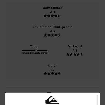
Comodidad
4.8
Relación calidad-precio
4.5
Talla
Material
4.8
Demasiado pequeño
Demasiado grande
Color
4.7
5
/5