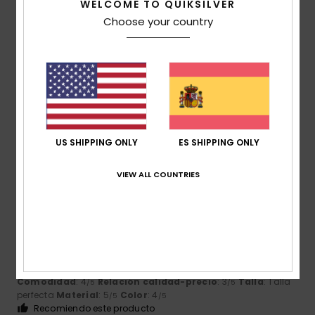
WELCOME TO QUIKSILVER
Choose your country
Jean-marc
12. julio 2026
Compra verificada
La talla es perfecta, pero no está disponible en la tienda.
Menos mal que podemos probarnos otras antes de hacer
el pedido.
Mostrar original - Français
Comodidad
: 5
Relación calidad-precio
: 4
Talla
: Talla
/5
/5
perfecta
Material
: 5
Color
: 5
/5
/5
Recomiendo este producto
US SHIPPING ONLY
ES SHIPPING ONLY
4
/5
VIEW ALL COUNTRIES
John
11. julio 2026
Compra verificada
Un buen producto para practicar surf en verano
Mostrar original - Français
Comodidad
: 4
Relación calidad-precio
: 3
Talla
: Talla
/5
/5
perfecta
Material
: 5
Color
: 4
/5
/5
Recomiendo este producto