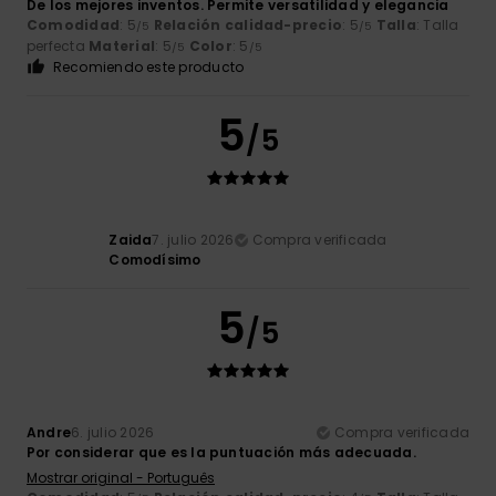
De los mejores inventos. Permite versatilidad y elegancia
Comodidad
: 5
Relación calidad-precio
: 5
Talla
: Talla
/5
/5
perfecta
Material
: 5
Color
: 5
/5
/5
Recomiendo este producto
5
/5
Zaida
7. julio 2026
Compra verificada
Comodísimo
5
/5
Andre
6. julio 2026
Compra verificada
Por considerar que es la puntuación más adecuada.
Mostrar original - Português