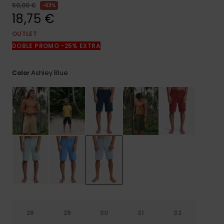
frecuentes y
50,00 €
63%
accede a
18,75 €
nuestro
formulario de
OUTLET
contacto.
DOBLE PROMO -25% EXTRA
Consultar
las FAQ
Ashley Blue
Color
28
29
30
31
32