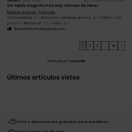
Julien
5. julio 2026
Compra verificada
¡Un tejido magnífico! Es muy cómodo de llevar.
Mostrar original - Français
Comodidad
: 5
Relación calidad-precio
: 5
Talla
: Talla
/5
/5
perfecta
Material
: 5
Color
: 5
/5
/5
Recomiendo este producto
1
2
3
...
14
>
Verificado por
TrustVille
Últimos artículos vistos
Envío y devoluciones gratuitos para miembros
Devoluciones en 30 días