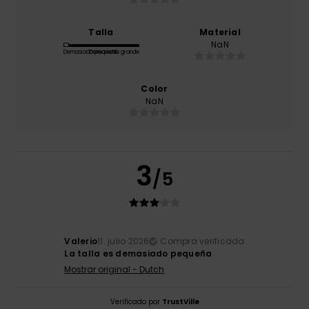
Talla
Material
NaN
Demasiado pequeño
Demasiado grande
Color
NaN
3
/5
Valerio
11. julio 2026
Compra verificada
La talla es demasiado pequeña
Mostrar original - Dutch
Verificado por
TrustVille