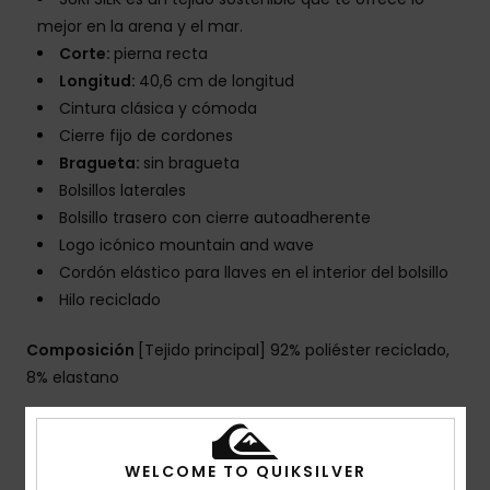
mejor en la arena y el mar.
Corte:
pierna recta
Longitud:
40,6 cm de longitud
Cintura clásica y cómoda
Cierre fijo de cordones
Bragueta:
sin bragueta
Bolsillos laterales
Bolsillo trasero con cierre autoadherente
Logo icónico mountain and wave
Cordón elástico para llaves en el interior del bolsillo
Hilo reciclado
Composición
[Tejido principal] 92% poliéster reciclado,
8% elastano
Envíos y Devoluciones
WELCOME TO QUIKSILVER