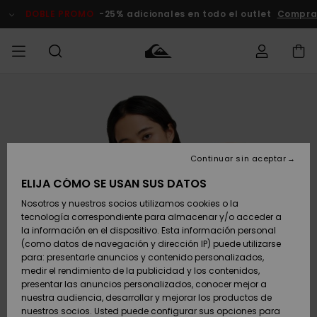
Pasar
a
DOBLE PROMO
-25% adicionales en todo el outlet
Comprar 
la
información
del
producto
Accede a tu
HOMBRE
Ropa
Ropa
Shop
Surf Shop
Tienda
Outlet
pedido
Hombre
Snow
Hombre
Hombre
NIÑO
Envio
Accesorios
Accesorios
Novedades
Continuar sin aceptar
Surf Shop
Outlet
MUJER
Niño
Tienda
Niños
Devoluciones
ELIJA CÓMO SE USAN SUS DATOS
Snow Niños
Zapatos y
Zapatos y
Destacados
Nosotros y nuestros socios utilizamos cookies o la
chanclas
chanclas
SURF
tecnología correspondiente para almacenar y/o acceder a
Pago
Highlights
Outlet
la información en el dispositivo. Esta información personal
Tienda
Mujer
(como datos de navegación y dirección IP) puede utilizarse
Snow
SNOW
Snow Mujer
Tarjeta de
para: presentarle anuncios y contenido personalizados,
Surf
Surf
regalo
medir el rendimiento de la publicidad y los contenidos,
Comunidad
presentar las anuncios personalizados, conocer mejor a
DOBLE
nuestra audiencia, desarrollar y mejorar los productos de
Destacados
PROMO
Quiksilver
Snow
Snow
nuestros socios. Usted puede configurar sus opciones para