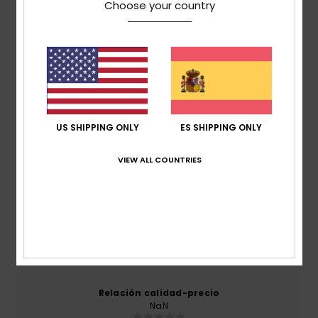
Choose your country
Reseñas de los clientes
Puntuación media
3.0
US SHIPPING ONLY
ES SHIPPING ONLY
/5
VIEW ALL COUNTRIES
basado en
1 reseñas verificadas
desde julio 2026
El 0% de nuestros clientes recomiendan este
producto
Comodidad
NaN
Relación calidad-precio
NaN