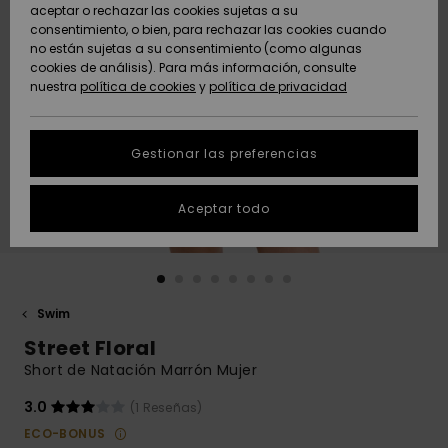
Freedom
aceptar o rechazar las cookies sujetas a su
consentimiento, o bien, para rechazar las cookies cuando
Comunidad
AYUDA &
no están sujetas a su consentimiento (como algunas
Protección de
Novedades
Novedades
CONTACTO
cookies de análisis). Para más información, consulte
datos
nuestra
política de cookies
y
política de privacidad
personales
SOSTENIBILIDAD
Destacados
Destacados
Guía de tallas
Gestionar las preferencias
TIENDAS
Inicia una
Aceptar todo
QUIKSILVER APP
conversación
para obtener
la respuesta
LISTA DE
más rápida a
FAVORITOS
tu pregunta.
Swim
Iniciar una
Street Floral
conversación
Short de Natación Marrón Mujer
Encuentra
respuestas a
3.0
(1 Reseñas)
las preguntas
ECO-BONUS
más