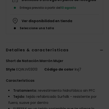
Entrega prevista a partir del
10 agosto
Ver disponibilidad en tienda
Seleccione una talla
Detalles & características
Short de Natación Marrón Mujer
Style
EQWJV03013
Código de color
kvj7
Características
Tratamiento:
revestimiento hidrofóbico sin PFC
Tejido:
tejido refabricado Surfsilk - resistente por
fuera, suave por dentro
SURFSILK es un tejido sostenible que te ofrece lo