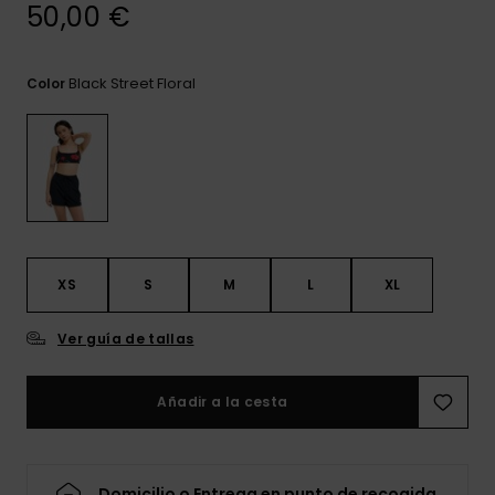
frecuentes y
50,00 €
accede a
nuestro
formulario de
Black Street Floral
Color
contacto.
Consultar
las FAQ
XS
S
M
L
XL
Ver guía de tallas
Añadir a la cesta
Domicilio o Entrega en punto de recogida