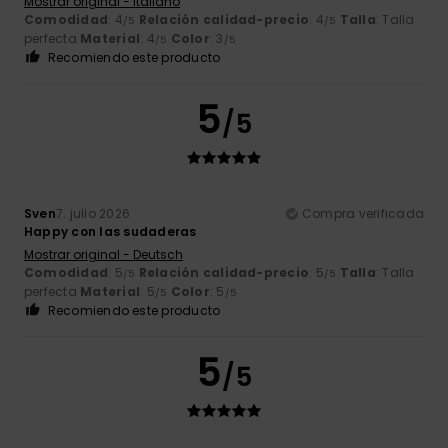
Mostrar original - Italiano
Comodidad
: 4
Relación calidad-precio
: 4
Talla
: Talla
/5
/5
perfecta
Material
: 4
Color
: 3
/5
/5
Recomiendo este producto
5
/5
Sven
7. julio 2026
Compra verificada
Happy con las sudaderas
Mostrar original - Deutsch
Comodidad
: 5
Relación calidad-precio
: 5
Talla
: Talla
/5
/5
perfecta
Material
: 5
Color
: 5
/5
/5
Recomiendo este producto
5
/5