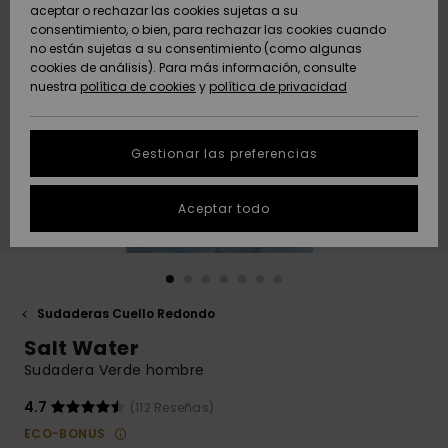
Freedom
aceptar o rechazar las cookies sujetas a su
consentimiento, o bien, para rechazar las cookies cuando
Comunidad
AYUDA &
no están sujetas a su consentimiento (como algunas
Protección de
Novedades
Novedades
CONTACTO
cookies de análisis). Para más información, consulte
datos
nuestra
política de cookies
y
política de privacidad
personales
SOSTENIBILIDAD
Destacados
Destacados
Guía de tallas
Gestionar las preferencias
TIENDAS
Inicia una
Aceptar todo
QUIKSILVER APP
conversación
para obtener
la respuesta
LISTA DE
más rápida a
FAVORITOS
tu pregunta.
Sudaderas Cuello Redondo
Iniciar una
Salt Water
conversación
Sudadera Verde hombre
Encuentra
respuestas a
4.7
(112 Reseñas)
las preguntas
ECO-BONUS
más