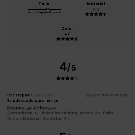
Talla
Material
4.6
Demasiado pequeño
Demasiado grande
Color
4.8
4
/5
Christophe
15. julio 2026
Compra verificada
Es adecuado para mi hijo
Mostrar original - Français
Comodidad
: 4
Relación calidad-precio
: 4
Talla
:
/5
/5
Grande
Material
: 4
Color
: 4
/5
/5