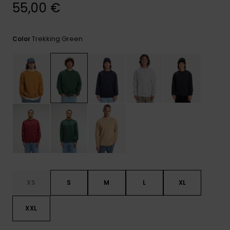
frecuentes y
55,00 €
accede a
nuestro
formulario de
Trekking Green
Color
contacto.
Consultar
las FAQ
XS
S
M
L
XL
XXL