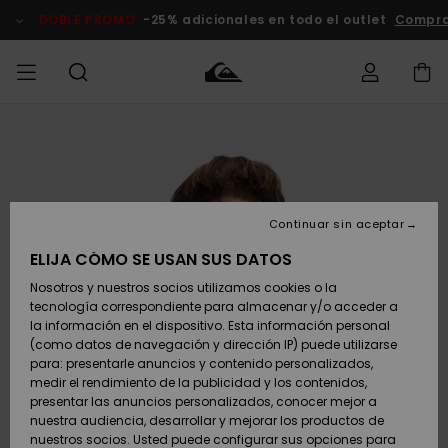
Pasar
a
DOBLE PROMO
-25% adicionales en todo el outlet
Compra
la
información
del
producto
Accede a tu
HOMBRE
Ropa
Ropa
Shop
Surf Shop
Tienda
Outlet
pedido
Hombre
Snow
Hombre
Hombre
NIÑO
Envio
Accesorios
Accesorios
Novedades
Continuar sin aceptar
Surf Shop
Outlet
MUJER
Niño
Tienda
Niños
Devoluciones
ELIJA CÓMO SE USAN SUS DATOS
Snow Niños
Zapatos y
Zapatos y
Destacados
Nosotros y nuestros socios utilizamos cookies o la
chanclas
chanclas
SURF
tecnología correspondiente para almacenar y/o acceder a
Pago
Highlights
Outlet
la información en el dispositivo. Esta información personal
Tienda
Mujer
(como datos de navegación y dirección IP) puede utilizarse
Snow
SNOW
Snow Mujer
Tarjeta de
para: presentarle anuncios y contenido personalizados,
Surf
Surf
regalo
medir el rendimiento de la publicidad y los contenidos,
Comunidad
presentar las anuncios personalizados, conocer mejor a
DOBLE
nuestra audiencia, desarrollar y mejorar los productos de
Destacados
PROMO
Quiksilver
Snow
Snow
nuestros socios. Usted puede configurar sus opciones para