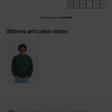
1
2
3
...
12
>
Verificado por
TrustVille
Últimos artículos vistos