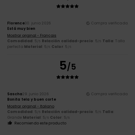
Florence
30. junio 2026
Compra verificada
Está muy bien
Mostrar original - Français
Comodidad
: 5
Relación calidad-precio
: 5
Talla
: Talla
/5
/5
perfecta
Material
: 5
Color
: 5
/5
/5
5
/5
Sascha
29. junio 2026
Compra verificada
Bonita tela y buen corte
Mostrar original - Italiano
Comodidad
: 5
Relación calidad-precio
: 5
Talla
:
/5
/5
Grande
Material
: 5
Color
: 5
/5
/5
Recomiendo este producto