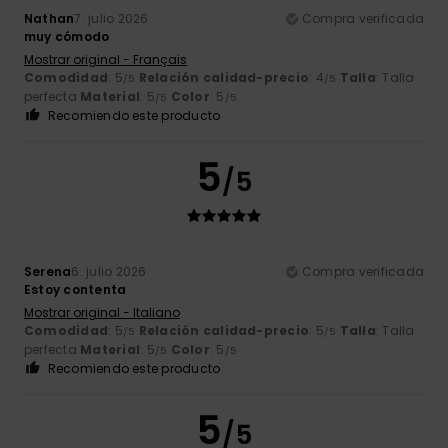
Nathan
7. julio 2026
Compra verificada
muy cómodo
Mostrar original - Français
Comodidad
: 5
Relación calidad-precio
: 4
Talla
: Talla
/5
/5
perfecta
Material
: 5
Color
: 5
/5
/5
Recomiendo este producto
5
/5
Serena
6. julio 2026
Compra verificada
Estoy contenta
Mostrar original - Italiano
Comodidad
: 5
Relación calidad-precio
: 5
Talla
: Talla
/5
/5
perfecta
Material
: 5
Color
: 5
/5
/5
Recomiendo este producto
5
/5