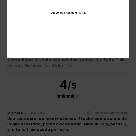
Recomiendo este producto
VIEW ALL COUNTRIES
4
/5
Jose María
13. julio 2026
Compra verificada
Buen tejido y forma
Comodidad
: 4
Relación calidad-precio
: 4
Talla
: Talla
/5
/5
perfecta
Material
: 4
Color
: 4
/5
/5
4
/5
Michele
12. julio 2026
Compra verificada
Una sudadera realmente cómoda. El color es más claro de
lo que esperaba, pero no pasa nada. Mido 188 cm, peso 85,
y la talla L me queda perfecta.