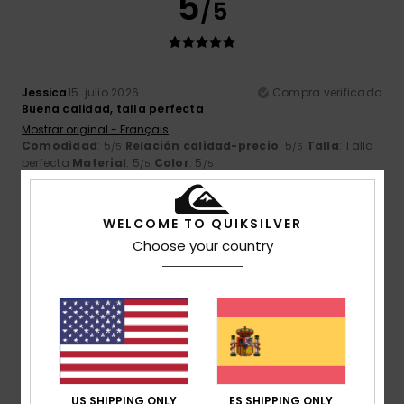
5
/5
Jessica
15. julio 2026
Compra verificada
Buena calidad, talla perfecta
Mostrar original - Français
Comodidad
: 5
Relación calidad-precio
: 5
Talla
: Talla
/5
/5
perfecta
Material
: 5
Color
: 5
/5
/5
Recomiendo este producto
5
WELCOME TO QUIKSILVER
/5
Choose your country
Chantal
14. julio 2026
Compra verificada
¡Es perfecto!
Mostrar original - Français
Comodidad
: 5
Relación calidad-precio
: 5
Talla
: Talla
/5
/5
perfecta
Material
: 5
Color
: 5
/5
/5
US SHIPPING ONLY
ES SHIPPING ONLY