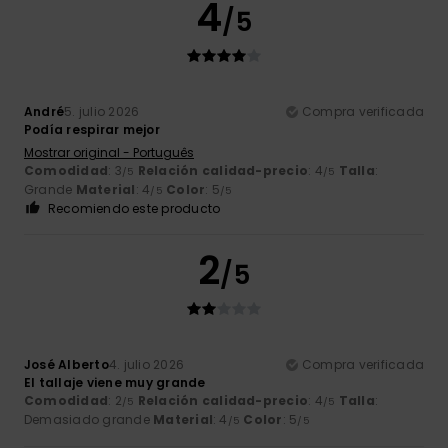
4
/5
André
5. julio 2026
Compra verificada
Podía respirar mejor
Mostrar original - Português
Comodidad
: 3
Relación calidad-precio
: 4
Talla
:
/5
/5
Grande
Material
: 4
Color
: 5
/5
/5
Recomiendo este producto
2
/5
José Alberto
4. julio 2026
Compra verificada
El tallaje viene muy grande
Comodidad
: 2
Relación calidad-precio
: 4
Talla
:
/5
/5
Demasiado grande
Material
: 4
Color
: 5
/5
/5