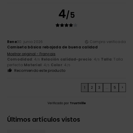
4
/5
Rene
30. junio 2026
Compra verificada
Camiseta básica rebajada de buena calidad
Mostrar original - Français
Comodidad
: 4
Relación calidad-precio
: 4
Talla
: Talla
/5
/5
perfecta
Material
: 4
Color
: 4
/5
/5
Recomiendo este producto
1
2
3
...
5
>
Verificado por
TrustVille
Últimos artículos vistos