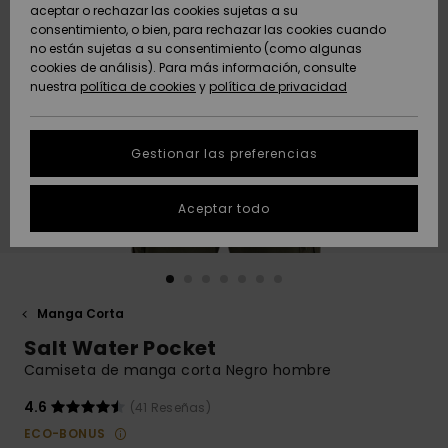
Freedom
aceptar o rechazar las cookies sujetas a su
consentimiento, o bien, para rechazar las cookies cuando
Comunidad
AYUDA &
no están sujetas a su consentimiento (como algunas
Protección de
Novedades
Novedades
CONTACTO
cookies de análisis). Para más información, consulte
datos
nuestra
política de cookies
y
política de privacidad
personales
SOSTENIBILIDAD
Destacados
Destacados
Guía de tallas
Gestionar las preferencias
TIENDAS
Inicia una
Aceptar todo
QUIKSILVER APP
conversación
para obtener
la respuesta
LISTA DE
más rápida a
FAVORITOS
tu pregunta.
Manga Corta
Iniciar una
Salt Water Pocket
conversación
Camiseta de manga corta Negro hombre
Encuentra
respuestas a
4.6
(41 Reseñas)
las preguntas
ECO-BONUS
más