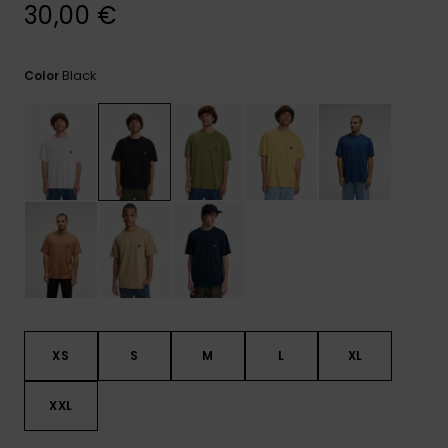
frecuentes y
30,00 €
accede a
nuestro
formulario de
Black
Color
contacto.
Consultar
las FAQ
XS
S
M
L
XL
XXL