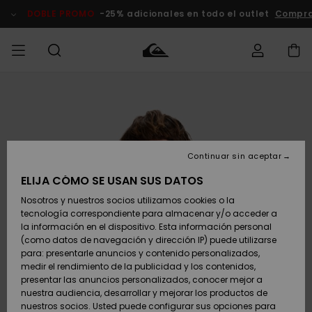
Pasar
a
DOBLE PROMO
-25% adicionales en todo el outlet
Compra
la
información
del
producto
Accede a tu
HOMBRE
Ropa
Ropa
Shop
Surf Shop
Tienda
Outlet
pedido
Hombre
Snow
Hombre
Hombre
NIÑO
Envio
Accesorios
Accesorios
Novedades
Continuar sin aceptar
Surf Shop
Outlet
MUJER
Niño
Tienda
Niños
Devoluciones
ELIJA CÓMO SE USAN SUS DATOS
Snow Niños
Zapatos y
Zapatos y
Destacados
Nosotros y nuestros socios utilizamos cookies o la
chanclas
chanclas
SURF
tecnología correspondiente para almacenar y/o acceder a
Pago
Highlights
Outlet
la información en el dispositivo. Esta información personal
Tienda
Mujer
(como datos de navegación y dirección IP) puede utilizarse
Snow
SNOW
Snow Mujer
Tarjeta de
para: presentarle anuncios y contenido personalizados,
Surf
Surf
regalo
medir el rendimiento de la publicidad y los contenidos,
Comunidad
presentar las anuncios personalizados, conocer mejor a
DOBLE
nuestra audiencia, desarrollar y mejorar los productos de
Destacados
PROMO
Quiksilver
Snow
Snow
nuestros socios. Usted puede configurar sus opciones para