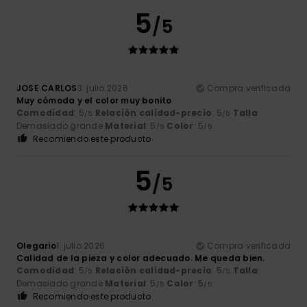
5
/5
JOSE CARLOS
3. julio 2026
Compra verificada
Muy cómoda y el color muy bonito
Comodidad
: 5
Relación calidad-precio
: 5
Talla
:
/5
/5
Demasiado grande
Material
: 5
Color
: 5
/5
/5
Recomiendo este producto
5
/5
Olegario
1. julio 2026
Compra verificada
Calidad de la pieza y color adecuado. Me queda bien.
Comodidad
: 5
Relación calidad-precio
: 5
Talla
:
/5
/5
Demasiado grande
Material
: 5
Color
: 5
/5
/5
Recomiendo este producto