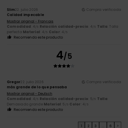
Slim
22. julio 2026
Compra verificada
Calidad impecable
Mostrar original - Français
Comodidad
: 4
Relación calidad-precio
: 4
Talla
: Talla
/5
/5
perfecta
Material
: 4
Color
: 4
/5
/5
Recomiendo este producto
4
/5
Gregor
22. julio 2026
Compra verificada
más grande de lo que pensaba
Mostrar original - Deutsch
Comodidad
: 4
Relación calidad-precio
: 5
Talla
:
/5
/5
Demasiado grande
Material
: 5
Color
: 4
/5
/5
Recomiendo este producto
1
2
3
...
6
>