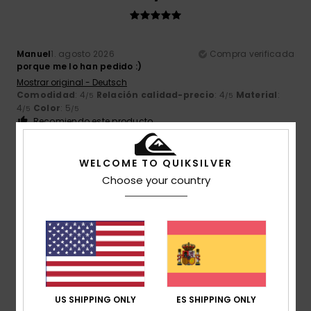
Manuel
1. agosto 2026
Compra verificada
porque me lo han pedido :)
Mostrar original - Deutsch
Comodidad
: 4
Relación calidad-precio
: 4
Material
:
/5
/5
4
Color
: 5
/5
/5
Recomiendo este producto
4
/5
WELCOME TO QUIKSILVER
Choose your country
Joaquim
31. julio 2026
Compra verificada
Porque me quedaba bien, era muy cómoda y me subió la
autoestima
Mostrar original - Português
Comodidad
: 4
Relación calidad-precio
: 4
Talla
: Talla
/5
/5
perfecta
Material
: 4
Color
: 4
/5
/5
US SHIPPING ONLY
ES SHIPPING ONLY
Recomiendo este producto