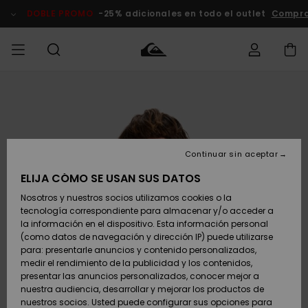
Pasar
a
DOBLE PROMO
-25% adicionales en todo el outlet
Compra
la
información
del
producto
Accede a tu
HOMBRE
Ropa
Ropa
Shop
Surf Shop
Tienda
Outlet
pedido
Hombre
Snow
Hombre
Hombre
NIÑO
Envio
Accesorios
Accesorios
Novedades
Continuar sin aceptar
Surf Shop
Outlet
MUJER
Niño
Tienda
Niños
Devoluciones
ELIJA CÓMO SE USAN SUS DATOS
Snow Niños
Zapatos y
Zapatos y
Destacados
Nosotros y nuestros socios utilizamos cookies o la
chanclas
chanclas
SURF
tecnología correspondiente para almacenar y/o acceder a
Pago
Highlights
Outlet
la información en el dispositivo. Esta información personal
Tienda
Mujer
(como datos de navegación y dirección IP) puede utilizarse
Snow
SNOW
Snow Mujer
Tarjeta de
para: presentarle anuncios y contenido personalizados,
Surf
Surf
regalo
medir el rendimiento de la publicidad y los contenidos,
Comunidad
presentar las anuncios personalizados, conocer mejor a
DOBLE
nuestra audiencia, desarrollar y mejorar los productos de
Destacados
PROMO
Quiksilver
Snow
Snow
nuestros socios. Usted puede configurar sus opciones para