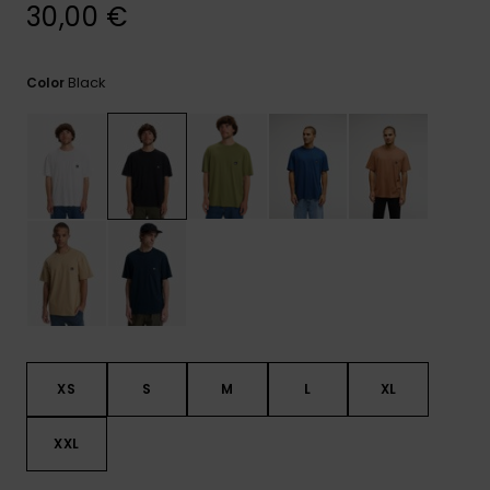
frecuentes y
30,00 €
accede a
nuestro
formulario de
Black
Color
contacto.
Consultar
las FAQ
XS
S
M
L
XL
XXL