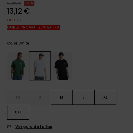
frecuentes y
35,00 €
63%
accede a
13,12 €
nuestro
formulario de
OUTLET
contacto.
DOBLE PROMO -25% EXTRA
Consultar
las FAQ
White
Color
XS
S
M
L
XL
XXL
Ver guía de tallas