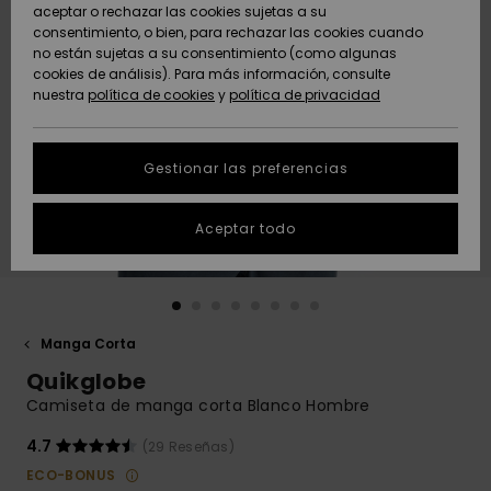
Freedom
aceptar o rechazar las cookies sujetas a su
consentimiento, o bien, para rechazar las cookies cuando
Comunidad
AYUDA &
no están sujetas a su consentimiento (como algunas
Protección de
Novedades
Novedades
CONTACTO
cookies de análisis). Para más información, consulte
datos
nuestra
política de cookies
y
política de privacidad
personales
SOSTENIBILIDAD
Destacados
Destacados
Guía de tallas
Gestionar las preferencias
TIENDAS
Inicia una
Aceptar todo
QUIKSILVER APP
conversación
para obtener
la respuesta
LISTA DE
más rápida a
FAVORITOS
tu pregunta.
Manga Corta
Iniciar una
Quikglobe
conversación
Camiseta de manga corta Blanco Hombre
Encuentra
respuestas a
4.7
(29 Reseñas)
las preguntas
ECO-BONUS
más