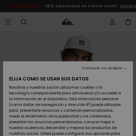
Pasar
a
DOBLE PROMO
-25% adicionales en todo el outlet
Compra
la
información
del
producto
Accede a tu
HOMBRE
Ropa
Ropa
Shop
Surf Shop
Tienda
Outlet
pedido
Hombre
Snow
Hombre
Hombre
NIÑO
Envio
Accesorios
Accesorios
Novedades
Continuar sin aceptar
Surf Shop
Outlet
MUJER
Niño
Tienda
Niños
Devoluciones
ELIJA CÓMO SE USAN SUS DATOS
Snow Niños
Zapatos y
Zapatos y
Destacados
Nosotros y nuestros socios utilizamos cookies o la
chanclas
chanclas
SURF
tecnología correspondiente para almacenar y/o acceder a
Pago
Highlights
Outlet
la información en el dispositivo. Esta información personal
Tienda
Mujer
(como datos de navegación y dirección IP) puede utilizarse
Snow
SNOW
Snow Mujer
Tarjeta de
para: presentarle anuncios y contenido personalizados,
Surf
Surf
regalo
medir el rendimiento de la publicidad y los contenidos,
Comunidad
presentar las anuncios personalizados, conocer mejor a
DOBLE
nuestra audiencia, desarrollar y mejorar los productos de
Destacados
PROMO
Quiksilver
Snow
Snow
nuestros socios. Usted puede configurar sus opciones para