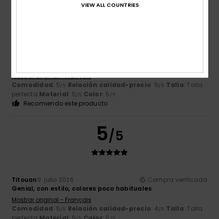
5
VIEW ALL COUNTRIES
/5
Caroline
13. julio 2026
Compra verificada
Un modelo muy bonito, y con un toque retro genial
Mostrar original - Français
Comodidad
: 5
Relación calidad-precio
: 5
Talla
: Talla
/5
/5
perfecta
Material
: 5
Color
: 5
/5
/5
Recomiendo este producto
5
/5
Titouan
9. julio 2026
Compra verificada
Genial, con estilo, colores poco habituales
Mostrar original - Français
Comodidad
: 5
Relación calidad-precio
: 4
Talla
: Talla
/5
/5
perfecta
Material
: 5
Color
: 5
/5
/5