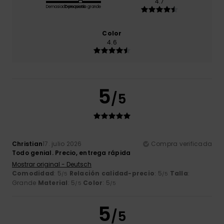
4.7
Demasiado pequeño
Demasiado grande
Color
4.6
5
/5
Christian
17. julio 2026
Compra verificada
Todo genial. Precio, entrega rápida
Mostrar original - Deutsch
Comodidad
: 5
Relación calidad-precio
: 5
Talla
:
/5
/5
Grande
Material
: 5
Color
: 5
/5
/5
5
/5