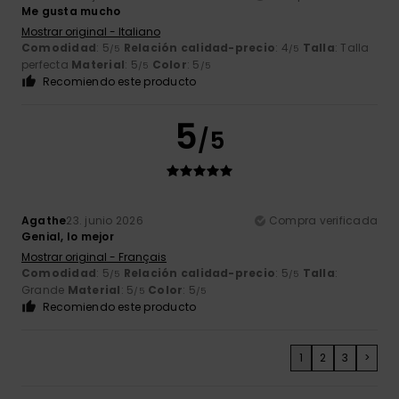
Me gusta mucho
Mostrar original - Italiano
Comodidad
: 5
Relación calidad-precio
: 4
Talla
: Talla
/5
/5
perfecta
Material
: 5
Color
: 5
/5
/5
Recomiendo este producto
5
/5
Agathe
23. junio 2026
Compra verificada
Genial, lo mejor
Mostrar original - Français
Comodidad
: 5
Relación calidad-precio
: 5
Talla
:
/5
/5
Grande
Material
: 5
Color
: 5
/5
/5
Recomiendo este producto
1
2
3
>