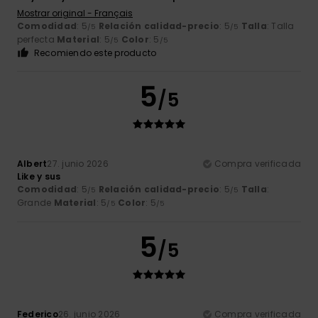
Mostrar original - Français
Comodidad
: 5
Relación calidad-precio
: 5
Talla
: Talla
/5
/5
perfecta
Material
: 5
Color
: 5
/5
/5
Recomiendo este producto
5
/5
Albert
27. junio 2026
Compra verificada
Like y sus
Comodidad
: 5
Relación calidad-precio
: 5
Talla
:
/5
/5
Grande
Material
: 5
Color
: 5
/5
/5
5
/5
Federico
26. junio 2026
Compra verificada