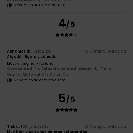
Recomiendo este producto
4
/5
Annamaria
8. julio 2026
Compra verificada
Algodón ligero y cómodo
Mostrar original - Italiano
Comodidad
: 4
Relación calidad-precio
: 4
Talla
:
/5
/5
Grande
Material
: 5
Color
: 3
/5
/5
Recomiendo este producto
5
/5
Thibaut
28. junio 2026
Compra verificada
Muy bien y con unos colores estupendos