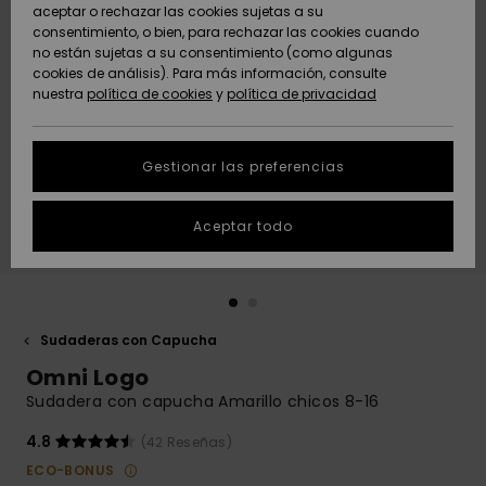
Freedom
aceptar o rechazar las cookies sujetas a su
consentimiento, o bien, para rechazar las cookies cuando
Comunidad
AYUDA &
no están sujetas a su consentimiento (como algunas
Protección de
Novedades
Novedades
CONTACTO
cookies de análisis). Para más información, consulte
datos
nuestra
política de cookies
y
política de privacidad
personales
SOSTENIBILIDAD
Destacados
Destacados
Guía de tallas
Gestionar las preferencias
TIENDAS
Inicia una
Aceptar todo
QUIKSILVER APP
conversación
para obtener
la respuesta
LISTA DE
más rápida a
FAVORITOS
tu pregunta.
Sudaderas con Capucha
Iniciar una
Omni Logo
conversación
Sudadera con capucha Amarillo chicos 8-16
Encuentra
respuestas a
4.8
(42 Reseñas)
las preguntas
ECO-BONUS
más