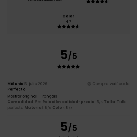
Color
4.7
5
/5
Mélanie
13. julio 2026
Compra verificada
Perfecto
Mostrar original - Français
Comodidad
: 5
Relación calidad-precio
: 5
Talla
: Talla
/5
/5
perfecta
Material
: 5
Color
: 5
/5
/5
5
/5