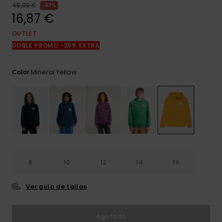
frecuentes y
45,00 €
63%
accede a
16,87 €
nuestro
formulario de
OUTLET
contacto.
DOBLE PROMO -25% EXTRA
Consultar
las FAQ
Mineral Yellow
Color
8
10
12
14
16
Ver guía de tallas
Agotado