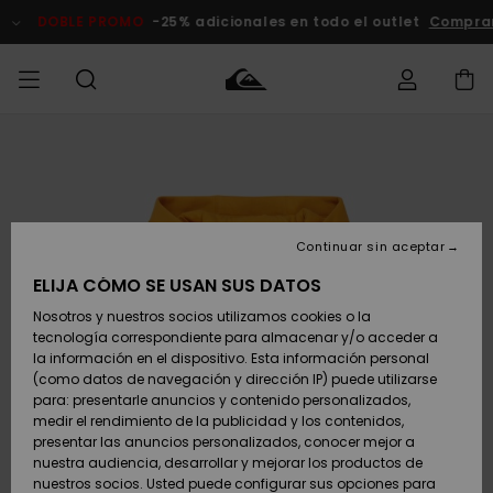
Pasar
a
DOBLE PROMO
-25% adicionales en todo el outlet
Compra
la
información
del
producto
Accede a tu
HOMBRE
Ropa
Ropa
Shop
Surf Shop
Tienda
Outlet
pedido
Hombre
Snow
Hombre
Hombre
NIÑO
Envio
Accesorios
Accesorios
Novedades
Continuar sin aceptar
Surf Shop
Outlet
MUJER
Niño
Tienda
Niños
Devoluciones
ELIJA CÓMO SE USAN SUS DATOS
Snow Niños
Zapatos y
Zapatos y
Destacados
Nosotros y nuestros socios utilizamos cookies o la
chanclas
chanclas
SURF
tecnología correspondiente para almacenar y/o acceder a
Pago
Highlights
Outlet
la información en el dispositivo. Esta información personal
Tienda
Mujer
(como datos de navegación y dirección IP) puede utilizarse
Snow
SNOW
Snow Mujer
Tarjeta de
para: presentarle anuncios y contenido personalizados,
Surf
Surf
regalo
medir el rendimiento de la publicidad y los contenidos,
Comunidad
presentar las anuncios personalizados, conocer mejor a
DOBLE
nuestra audiencia, desarrollar y mejorar los productos de
Destacados
PROMO
Quiksilver
Snow
Snow
nuestros socios. Usted puede configurar sus opciones para