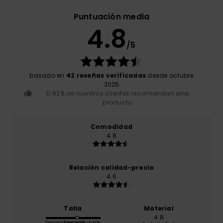
Puntuación media
4.8
/5
basado en
42 reseñas verificadas
desde octubre
2025
El 83% de nuestros clientes recomiendan este
producto
Comodidad
4.8
Relación calidad-precio
4.6
Talla
Material
4.8
Demasiado pequeño
Demasiado grande