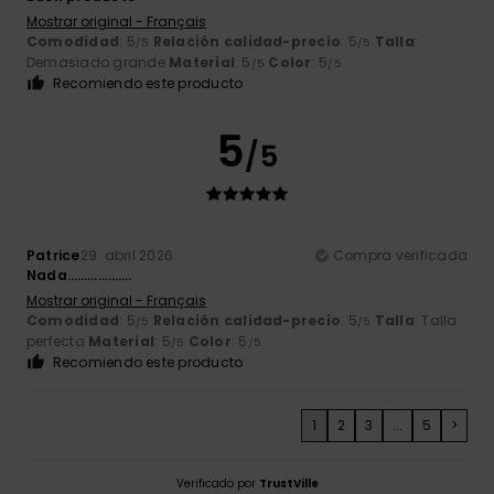
Mostrar original - Français
Comodidad
: 5
Relación calidad-precio
: 5
Talla
:
/5
/5
Demasiado grande
Material
: 5
Color
: 5
/5
/5
Recomiendo este producto
5
/5
Patrice
29. abril 2026
Compra verificada
Nada……………….
Mostrar original - Français
Comodidad
: 5
Relación calidad-precio
: 5
Talla
: Talla
/5
/5
perfecta
Material
: 5
Color
: 5
/5
/5
Recomiendo este producto
1
2
3
...
5
>
Verificado por
TrustVille