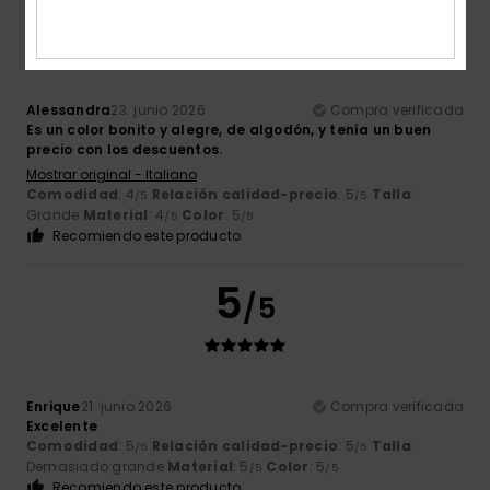
5
/5
Alessandra
23. junio 2026
Compra verificada
Es un color bonito y alegre, de algodón, y tenía un buen
precio con los descuentos.
Mostrar original - Italiano
Comodidad
: 4
Relación calidad-precio
: 5
Talla
:
/5
/5
Grande
Material
: 4
Color
: 5
/5
/5
Recomiendo este producto
5
/5
Enrique
21. junio 2026
Compra verificada
Excelente
Comodidad
: 5
Relación calidad-precio
: 5
Talla
:
/5
/5
Demasiado grande
Material
: 5
Color
: 5
/5
/5
Recomiendo este producto