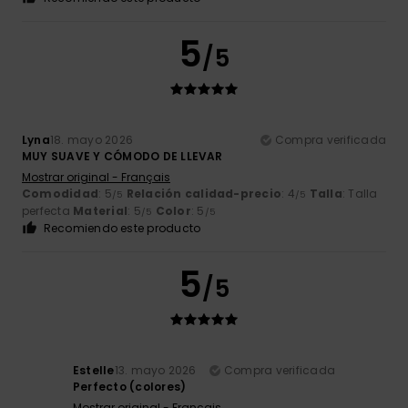
5
/5
Lyna
18. mayo 2026
Compra verificada
MUY SUAVE Y CÓMODO DE LLEVAR
Mostrar original - Français
Comodidad
: 5
Relación calidad-precio
: 4
Talla
: Talla
/5
/5
perfecta
Material
: 5
Color
: 5
/5
/5
Recomiendo este producto
5
/5
Estelle
13. mayo 2026
Compra verificada
Perfecto (colores)
Mostrar original - Français