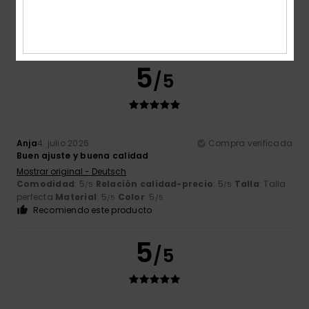
Mostrar original - Français
Comodidad
: 5
Relación calidad-precio
: 4
Talla
: Talla
/5
/5
perfecta
Material
: 5
Color
: 1
/5
/5
5
/5
Anja
4. julio 2026
Compra verificada
Buen ajuste y buena calidad
Mostrar original - Deutsch
Comodidad
: 5
Relación calidad-precio
: 5
Talla
: Talla
/5
/5
perfecta
Material
: 5
Color
: 5
/5
/5
Recomiendo este producto
5
/5