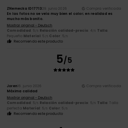
ZNemecka ID17713
29. junio 2026
Compra verificada
En las fotos no se veía muy bien el color; en realidad es
mucho más bonito.
Mostrar original - Deutsch
Comodidad
: 5
Relación calidad-precio
: 4
Talla
:
/5
/5
Pequeño
Material
: 5
Color
: 5
/5
/5
Recomiendo este producto
5
/5
Joren
16. junio 2026
Compra verificada
Máxima calidad
Mostrar original - Deutsch
Comodidad
: 5
Relación calidad-precio
: 5
Talla
: Talla
/5
/5
perfecta
Material
: 5
Color
: 5
/5
/5
Recomiendo este producto