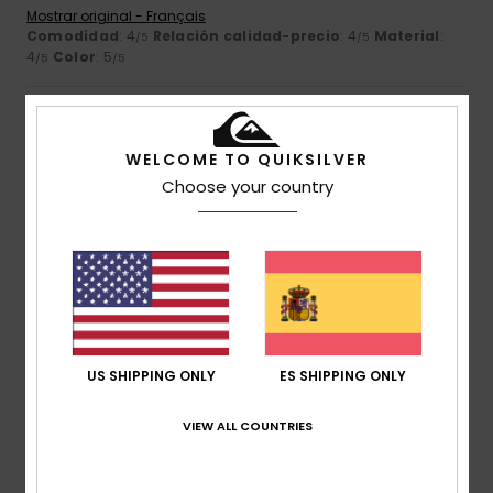
Mostrar original - Français
Comodidad
: 4
Relación calidad-precio
: 4
Material
:
/5
/5
4
Color
: 5
/5
/5
5
/5
WELCOME TO QUIKSILVER
Choose your country
Vanessa
7. julio 2026
Compra verificada
Me gusta esta marca
Comodidad
: 5
Relación calidad-precio
: 5
Talla
: Talla
/5
/5
perfecta
Material
: 5
Color
: 5
/5
/5
1
/5
US SHIPPING ONLY
ES SHIPPING ONLY
VIEW ALL COUNTRIES
Romuald
6. julio 2026
Compra verificada
Tiene manchas, aunque eso no se menciona en el anuncio.