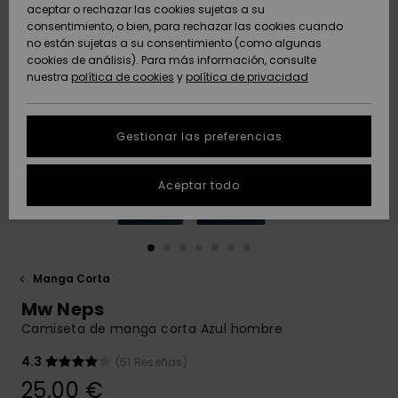
Freedom
aceptar o rechazar las cookies sujetas a su
consentimiento, o bien, para rechazar las cookies cuando
Comunidad
AYUDA &
no están sujetas a su consentimiento (como algunas
Protección de
Novedades
Novedades
CONTACTO
cookies de análisis). Para más información, consulte
datos
nuestra
política de cookies
y
política de privacidad
personales
SOSTENIBILIDAD
Destacados
Destacados
Guía de tallas
Gestionar las preferencias
TIENDAS
Inicia una
Aceptar todo
QUIKSILVER APP
conversación
para obtener
la respuesta
LISTA DE
más rápida a
FAVORITOS
tu pregunta.
Manga Corta
Iniciar una
Mw Neps
conversación
Camiseta de manga corta Azul hombre
Encuentra
respuestas a
4.3
(51 Reseñas)
las preguntas
25,00 €
más