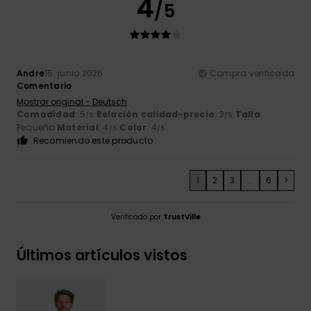
4
/5
Andre
15. junio 2026
Compra verificada
Comentario
Mostrar original - Deutsch
Comodidad
: 5
Relación calidad-precio
: 3
Talla
:
/5
/5
Pequeño
Material
: 4
Color
: 4
/5
/5
Recomiendo este producto
1
2
3
...
6
>
Verificado por
TrustVille
Últimos artículos vistos