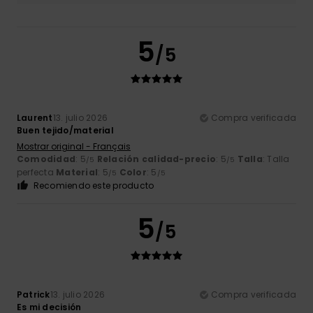
5
/5
Laurent
13. julio 2026
Compra verificada
Buen tejido/material
Mostrar original - Français
Comodidad
: 5
Relación calidad-precio
: 5
Talla
: Talla
/5
/5
perfecta
Material
: 5
Color
: 5
/5
/5
Recomiendo este producto
5
/5
Patrick
13. julio 2026
Compra verificada
Es mi decisión