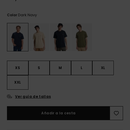
frecuentes y
accede a
nuestro
Dark Navy
Color
formulario de
contacto.
Consultar
las FAQ
XS
S
M
L
XL
XXL
Ver guía de tallas
Añadir a la cesta