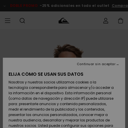
Pasar
a
DOBLE PROMO
-25% adicionales en todo el outlet
Comprar A
la
información
del
producto
Accede a tu
HOMBRE
Ropa
Ropa
Shop
Surf Shop
Tienda
Outlet
pedido
Hombre
Snow
Hombre
Hombre
NIÑO
Envio
Accesorios
Accesorios
Novedades
Continuar sin aceptar
Surf Shop
Outlet
MUJER
Niño
Tienda
Niños
Devoluciones
ELIJA CÓMO SE USAN SUS DATOS
Snow Niños
Zapatos y
Zapatos y
Destacados
Nosotros y nuestros socios utilizamos cookies o la
chanclas
chanclas
SURF
tecnología correspondiente para almacenar y/o acceder a
Pago
Highlights
Outlet
la información en el dispositivo. Esta información personal
Tienda
Mujer
(como datos de navegación y dirección IP) puede utilizarse
Snow
SNOW
Snow Mujer
Tarjeta de
para: presentarle anuncios y contenido personalizados,
Surf
Surf
regalo
medir el rendimiento de la publicidad y los contenidos,
Comunidad
presentar las anuncios personalizados, conocer mejor a
DOBLE
nuestra audiencia, desarrollar y mejorar los productos de
Destacados
PROMO
Quiksilver
Snow
Snow
nuestros socios. Usted puede configurar sus opciones para