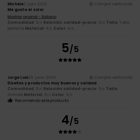
Michele
2. julio 2026
Compra verificada
Me gusta el color
Mostrar original - Italiano
Comodidad
: 5
Relación calidad-precio
: 5
Talla
: Talla
/5
/5
perfecta
Material
: 4
Color
: 4
/5
/5
5
/5
Jorge Luis
29. junio 2026
Compra verificada
Diseños y productos muy buenos y calidad
Comodidad
: 5
Relación calidad-precio
: 3
Talla
:
/5
/5
Grande
Material
: 5
Color
: 5
/5
/5
Recomiendo este producto
4
/5