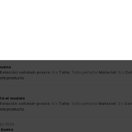
Relación calidad-precio
: 5
Talla
: Pequeño
Material
: 5
Color
: 5
/5
/5
ste producto
026
Français
Relación calidad-precio
: 5
Talla
: Talla perfecta
Material
: 5
Co
/5
/5
ste producto
 bueno
Relación calidad-precio
: 5
Talla
: Talla perfecta
Material
: 5
Co
/5
/5
ste producto
6
te el modelo
Relación calidad-precio
: 4
Talla
: Talla perfecta
Material
: 3
Col
/5
/5
ste producto
ulio 2026
 bueno