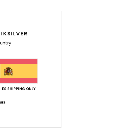
Puntuación media
4.8
/5
IKSILVER
basado en
15 reseñas verificadas
desde enero 2026
untry
El 73% de nuestros clientes recomiendan este producto
ación calidad-precio
Talla
Mat
4.5
4
Demasiado pequeño
Demasiado grande
ES SHIPPING ONLY
ómodas y bonitas
IES
Relación calidad-precio
: 5
Talla
: Demasiado grande
Material
: 5
/5
ste producto
aba