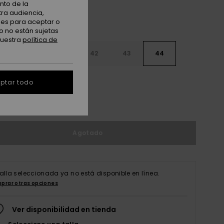
nto de la
tra audiencia,
nes para aceptar o
o no están sujetas
nuestra
política de
9
40
41
42
43
44
5
46
47
ptar todo
r guía de tallas
Agotado
talla seleccionada ya no está disponible en línea.
prar otras opciones
Ver disponibilidad en tienda