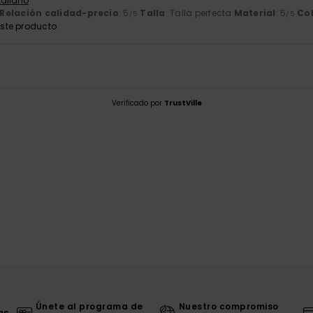
Italiano
Relación calidad-precio
: 5
Talla
: Talla perfecta
Material
: 5
Co
/5
/5
ste producto
Verificado por
TrustVille
Únete al programa de
Nuestro compromiso
as