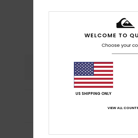
WELCOME TO QU
Choose your co
Comodidad
Rel
4.8
US SHIPPING ONLY
5
Juan
17. julio 2026
/5
Son geniales , c
VIEW ALL COUNTR
Comodidad
: 5
/5
Recomiendo e
5
Lola
16. julio 2026
/5
Era lo que busc