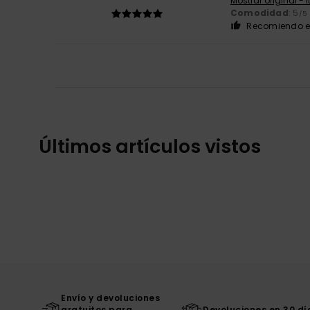
Mostrar original - 
Comodidad
: 5
/5
Recomiendo e
Últimos artículos vistos
Envío y devoluciones
gratuitos para
Devoluciones en 30 dí