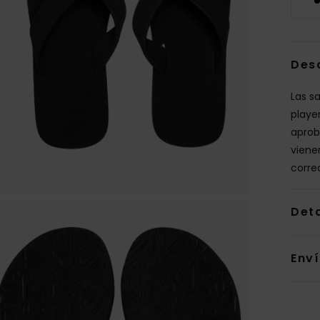
Des
Las s
playe
aprob
viene
corre
Deta
Env