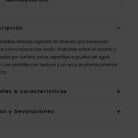
Seleccione una talla
cripción
andalias Molokai Layback te ofrecen una sensación
ra como nunca has vivido. Probadas sobre el terreno y
adas por surfers, estas zapatillas a prueba de agua
n con plantilla con textura y un arco anatómicamente
cto.
lles & características
íos y Devoluciones