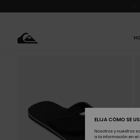
Pasar
a
la
información
del
producto
H
ELIJA CÓMO SE U
Nosotros y nuestros s
a la información en el