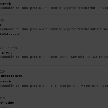
Français
Relación calidad-precio
: 4
Talla
: Talla perfecta
Material
: 3
Col
/5
/5
026
s
Relación calidad-precio
: 4
Talla
: Talla perfecta
Material
: 4
Co
/5
/5
ste producto
23. junio 2026
l precio
Relación calidad-precio
: 4
Talla
: Grande
Material
: 4
Color
: 5
/5
/5
/
2026
s expectativas
Français
Relación calidad-precio
: 3
Talla
: Talla perfecta
Material
: 5
Col
/5
/5
2026
 cómodas