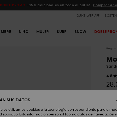
DOBLE PROMO
-25% adicionales en todo el outlet
Comprar Aho
QUIKSILVER APP
SOSTENI
OMBRE
NIÑO
MUJER
SURF
SNOW
DOBLE PR
Página 
Mo
Sand
4.8
28,
SAN SUS DATOS
Color
ocios utilizamos cookies o la tecnología correspondiente para alm
 dispositivo. Esta información personal (como datos de navegación y 