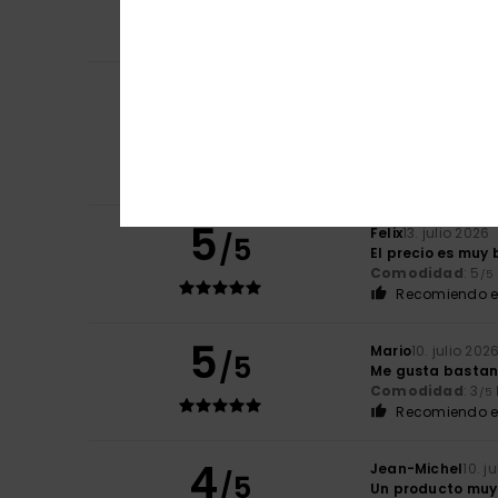
Comodidad
: 5
/5
Recomiendo e
Claudie
14. julio 2
5
/5
Impecable
Mostrar original - 
Comodidad
: 5
/5
Recomiendo e
5
Felix
13. julio 2026
/5
El precio es muy
Comodidad
: 5
/5
Recomiendo e
5
Mario
10. julio 202
/5
Me gusta bastan
Comodidad
: 3
/5
Recomiendo e
4
Jean-Michel
10. j
/5
Un producto muy