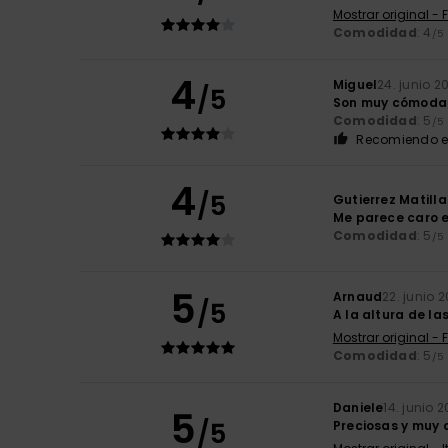
Mostrar original - 
Comodidad
: 4
/5
4
Miguel
24. junio 2
/5
Son muy cómoda
Comodidad
: 5
/5
Recomiendo e
4
/5
Gutierrez Matilla
Me parece caro e
Comodidad
: 5
/5
5
Arnaud
22. junio 
/5
A la altura de la
Mostrar original - 
Comodidad
: 5
/5
Daniele
14. junio 
5
/5
Preciosas y muy