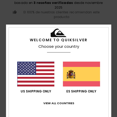
basado en
3 reseñas verificadas
desde noviembre
2025
El 100% de nuestros clientes recomiendan este
producto
Comodidad
4.7
WELCOME TO QUIKSILVER
Choose your country
Relación calidad-precio
4.7
Talla
Material
4.7
Demasiado pequeño
Demasiado grande
US SHIPPING ONLY
ES SHIPPING ONLY
Color
4.7
VIEW ALL COUNTRIES