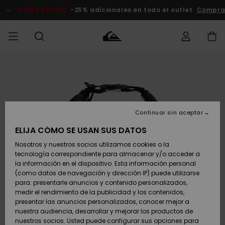
Pasar
a
DOBLE PROMO
-25% adicionales en todo el outlet
Comprar 
la
información
del
producto
Accede a tu
HOMBRE
Ropa
Ropa
Shop
Surf Shop
Tienda
Outlet
pedido
Hombre
Snow
Hombre
Hombre
NIÑO
Envio
Accesorios
Accesorios
Novedades
Continuar sin aceptar
Surf Shop
Outlet
MUJER
Niño
Tienda
Niños
Devoluciones
ELIJA CÓMO SE USAN SUS DATOS
Snow Niños
Zapatos y
Zapatos y
Destacados
Nosotros y nuestros socios utilizamos cookies o la
chanclas
chanclas
SURF
tecnología correspondiente para almacenar y/o acceder a
Pago
Highlights
Outlet
la información en el dispositivo. Esta información personal
Tienda
Mujer
(como datos de navegación y dirección IP) puede utilizarse
Snow
SNOW
Snow Mujer
Tarjeta de
para: presentarle anuncios y contenido personalizados,
Surf
Surf
regalo
medir el rendimiento de la publicidad y los contenidos,
Comunidad
presentar las anuncios personalizados, conocer mejor a
DOBLE
nuestra audiencia, desarrollar y mejorar los productos de
Destacados
PROMO
Quiksilver
Snow
Snow
nuestros socios. Usted puede configurar sus opciones para