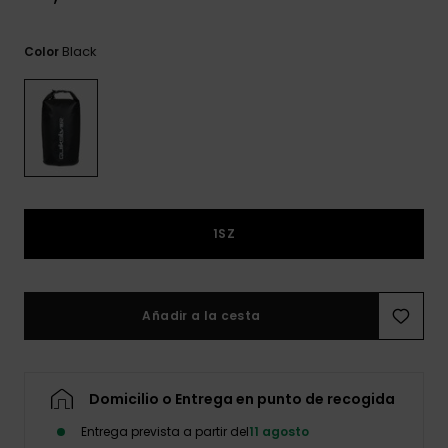
frecuentes y
accede a
nuestro
Black
Color
formulario de
contacto.
Consultar
las FAQ
1SZ
Añadir a la cesta
Domicilio o Entrega en punto de recogida
Entrega prevista a partir del
11 agosto