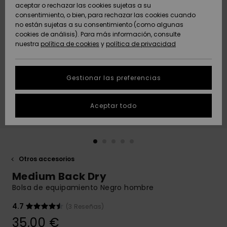
Freedom
aceptar o rechazar las cookies sujetas a su
consentimiento, o bien, para rechazar las cookies cuando
Comunidad
AYUDA &
no están sujetas a su consentimiento (como algunas
Protección de
Novedades
Novedades
CONTACTO
cookies de análisis). Para más información, consulte
datos
nuestra
política de cookies
y
política de privacidad
personales
SOSTENIBILIDAD
Destacados
Destacados
Guía de tallas
Gestionar las preferencias
TIENDAS
Inicia una
Aceptar todo
QUIKSILVER APP
conversación
para obtener
la respuesta
LISTA DE
más rápida a
FAVORITOS
tu pregunta.
Otros accesorios
Iniciar una
Medium Back Dry
conversación
Bolsa de equipamiento Negro hombre
Encuentra
respuestas a
4.7
(3 Reseñas)
las preguntas
35,00 €
más