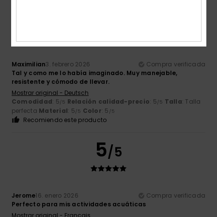
5
/5
Maximilian
3. febrero 2026
Compra verificada
Tal y como me lo había imaginado. Muy manejable,
resistente y cómodo de llevar.
Mostrar original - Deutsch
Comodidad
: 5
Relación calidad-precio
: 5
Talla
: Talla
/5
/5
perfecta
Material
: 5
Color
: 5
/5
/5
Recomiendo este producto
5
/5
Jerome
16. enero 2026
Compra verificada
Perfecto para mis actividades acuáticas
Mostrar original - Français