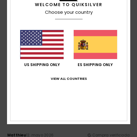
WELCOME TO QUIKSILVER
Recomiendo este producto
Choose your country
4
/5
Arthur
4. junio 2026
Compra verificada
Está muy bien, pero le vendría bien una limpieza al salir de
fábrica.
US SHIPPING ONLY
ES SHIPPING ONLY
Mostrar original - Français
Relación calidad-precio
: 4
Talla
: Grande
Material
: 5
/5
/5
VIEW ALL COUNTRIES
Color
: 5
/5
Recomiendo este producto
3
/5
Matthieu
12. mayo 2026
Compra verificada