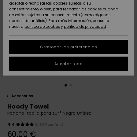
Freedom
aceptar o rechazar las cookies sujetas a su
consentimiento, o bien, para rechazar las cookies cuando
Comunidad
AYUDA &
no están sujetas a su consentimiento (como algunas
Protección de
Novedades
Novedades
CONTACTO
cookies de análisis). Para más información, consulte
datos
nuestra
política de cookies
y
política de privacidad
personales
SOSTENIBILIDAD
Destacados
Destacados
Guía de tallas
Gestionar las preferencias
TIENDAS
Inicia una
Aceptar todo
QUIKSILVER APP
conversación
para obtener
la respuesta
LISTA DE
más rápida a
FAVORITOS
tu pregunta.
Accesorios
Iniciar una
Hoody Towel
conversación
Poncho-toalla para surf Negro Unisex
Encuentra
respuestas a
4.4
(9 Reseñas)
las preguntas
60,00 €
más