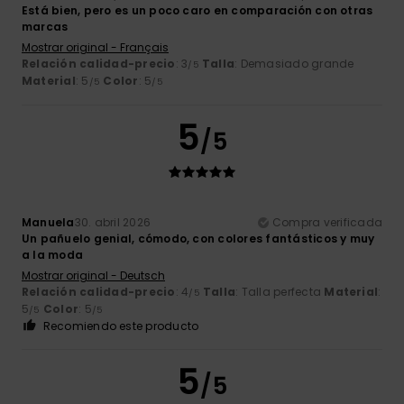
Está bien, pero es un poco caro en comparación con otras
marcas
Mostrar original - Français
Relación calidad-precio
: 3
Talla
: Demasiado grande
/5
Material
: 5
Color
: 5
/5
/5
5
/5
Manuela
30. abril 2026
Compra verificada
Un pañuelo genial, cómodo, con colores fantásticos y muy
a la moda
Mostrar original - Deutsch
Relación calidad-precio
: 4
Talla
: Talla perfecta
Material
:
/5
5
Color
: 5
/5
/5
Recomiendo este producto
5
/5