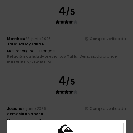
4
/5
Matthieu
22. junio 2026
Compra verificada
Talla extragrande
Mostrar original - Français
Relación calidad-precio
: 5
Talla
: Demasiado grande
/5
Material
: 5
Color
: 5
/5
/5
4
/5
Josiane
7. junio 2026
Compra verificada
demasiado ancho
Mostrar original - Français
Relación calidad-precio
: 3
Talla
: Demasiado grande
/5
Material
: 4
Color
: 4
/5
/5