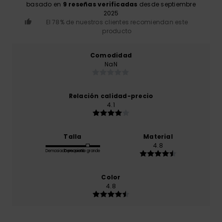
basado en
9 reseñas verificadas
desde septiembre
2025
El 78% de nuestros clientes recomiendan este
producto
Comodidad
NaN
Relación calidad-precio
4.1
Talla
Material
4.8
Demasiado pequeño
Demasiado grande
Color
4.8