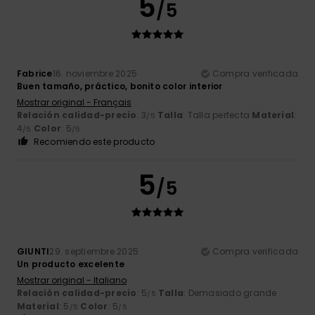
5
/5
Fabrice
16. noviembre 2025
Compra verificada
Buen tamaño, práctico, bonito color interior
Mostrar original - Français
Relación calidad-precio
: 3
Talla
: Talla perfecta
Material
:
/5
4
Color
: 5
/5
/5
Recomiendo este producto
5
/5
GIUNTI
29. septiembre 2025
Compra verificada
Un producto excelente
Mostrar original - Italiano
Relación calidad-precio
: 5
Talla
: Demasiado grande
/5
Material
: 5
Color
: 5
/5
/5