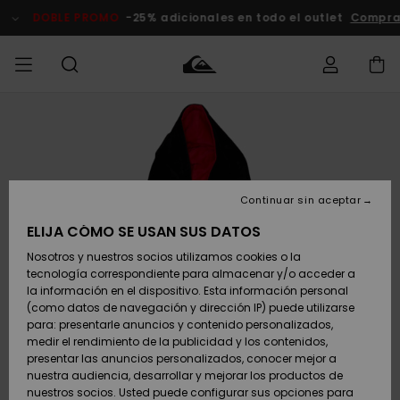
Pasar
a
DOBLE PROMO
-25% adicionales en todo el outlet
Compra
la
información
del
producto
Accede a tu
HOMBRE
Ropa
Ropa
Shop
Surf Shop
Tienda
Outlet
pedido
Hombre
Snow
Hombre
Hombre
NIÑO
Envio
Accesorios
Accesorios
Novedades
Continuar sin aceptar
Surf Shop
Outlet
MUJER
Niño
Tienda
Niños
Devoluciones
ELIJA CÓMO SE USAN SUS DATOS
Snow Niños
Zapatos y
Zapatos y
Destacados
Nosotros y nuestros socios utilizamos cookies o la
chanclas
chanclas
SURF
tecnología correspondiente para almacenar y/o acceder a
Pago
Highlights
Outlet
la información en el dispositivo. Esta información personal
Tienda
Mujer
(como datos de navegación y dirección IP) puede utilizarse
Snow
SNOW
Snow Mujer
Tarjeta de
para: presentarle anuncios y contenido personalizados,
Surf
Surf
regalo
medir el rendimiento de la publicidad y los contenidos,
Comunidad
presentar las anuncios personalizados, conocer mejor a
DOBLE
nuestra audiencia, desarrollar y mejorar los productos de
Destacados
PROMO
Quiksilver
Snow
Snow
nuestros socios. Usted puede configurar sus opciones para