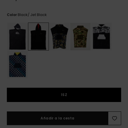
frecuentes y
accede a
nuestro
Black/ Jet Black
Color
formulario de
contacto.
Consultar
las FAQ
1SZ
Añadir a la cesta