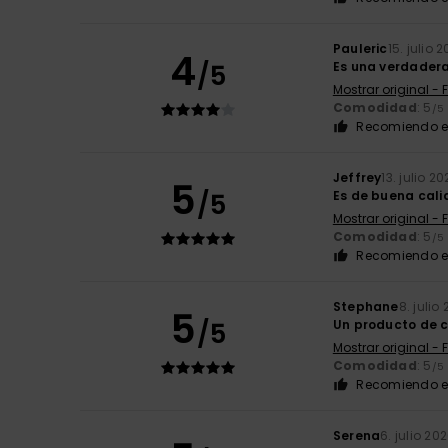
Pauleric
15. julio 
4
/5
Es una verdadera
Mostrar original - 
Comodidad
: 5
/5
Recomiendo e
Jeffrey
13. julio 2
5
/5
Es de buena cal
Mostrar original - 
Comodidad
: 5
/5
Recomiendo e
Stephane
8. julio
5
/5
Un producto de c
Mostrar original - 
Comodidad
: 5
/5
Recomiendo e
Serena
6. julio 20