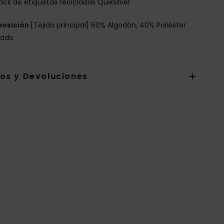
ack de etiquetas recicladas Quiksilver
osición
[Tejido principal] 60% Algodón, 40% Poliéster
lado
íos y Devoluciones