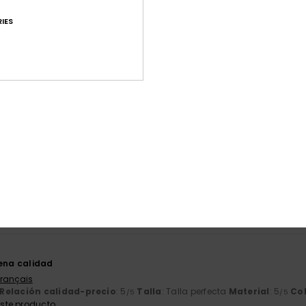
IES
Puntuación media
4.7
/5
basado en
26 reseñas verificadas
desde abril 2026
El 85% de nuestros clientes recomiendan este producto
ación calidad-precio
Talla
Mat
4.4
4
Demasiado pequeño
Demasiado grande
6
uena calidad
Français
Relación calidad-precio
: 5
Talla
: Talla perfecta
Material
: 5
Co
/5
/5
ste producto