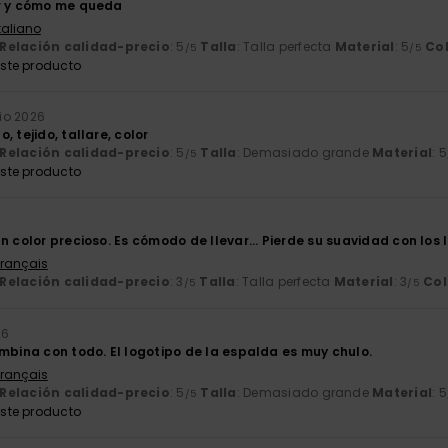
or y cómo me queda
Italiano
Relación calidad-precio
: 5
Talla
: Talla perfecta
Material
: 5
Co
/5
/5
ste producto
lio 2026
, tejido, tallare, color
Relación calidad-precio
: 5
Talla
: Demasiado grande
Material
: 5
/5
ste producto
n color precioso. Es cómodo de llevar... Pierde su suavidad con los
Français
Relación calidad-precio
: 3
Talla
: Talla perfecta
Material
: 3
Col
/5
/5
26
mbina con todo. El logotipo de la espalda es muy chulo.
Français
Relación calidad-precio
: 5
Talla
: Demasiado grande
Material
: 5
/5
ste producto