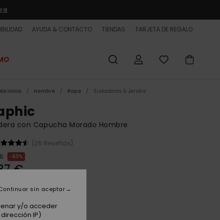
ra
BILIDAD
AYUDA & CONTACTO
TIENDAS
TARJETA DE REGALO
OMO
de inicio
Hombre
Ropa
Sudaderas & Jerséis
aphic
dera con Capucha Morado Hombre
(26 Reseñas)
 €
63%
37 €
ET
Continuar sin aceptar
 PROMO -25% EXTRA
acenar y/o acceder
dirección IP)