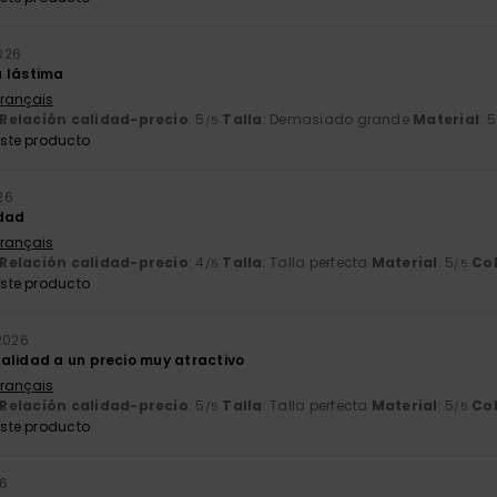
2026
 lástima
Français
Relación calidad-precio
: 5
Talla
: Demasiado grande
Material
: 5
/5
ste producto
026
idad
Français
Relación calidad-precio
: 4
Talla
: Talla perfecta
Material
: 5
Co
/5
/5
ste producto
 2026
alidad a un precio muy atractivo
Français
Relación calidad-precio
: 5
Talla
: Talla perfecta
Material
: 5
Co
/5
/5
ste producto
26