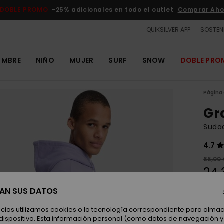
DOBLE PROMO
-25% adicionales en todo el outlet
Comprar Aho
QUIKSILVER APP
SOSTENI
OMBRE
NIÑO
MUJER
SURF
SNOW
DOBLE PR
Página 
Gr
Suda
4.7
65,00
24,
OUTL
SAN SUS DATOS
DOBLE
ocios utilizamos cookies o la tecnología correspondiente para alm
 dispositivo. Esta información personal (como datos de navegación y 