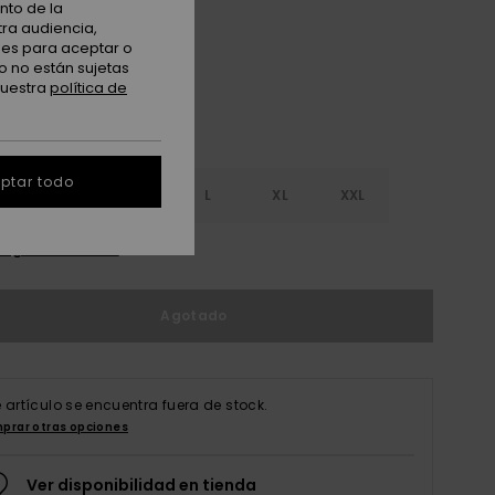
Daybreak
nto de la
tra audiencia,
nes para aceptar o
o no están sujetas
nuestra
política de
ptar todo
S
S
M
L
XL
XXL
r guía de tallas
Agotado
e artículo se encuentra fuera de stock.
prar otras opciones
Ver disponibilidad en tienda