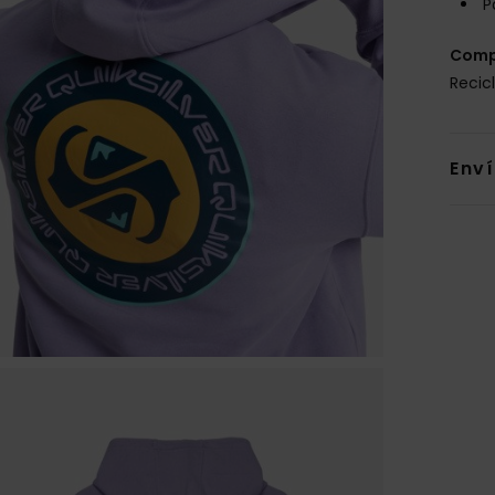
P
Comp
Recic
Env