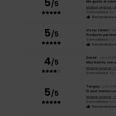
5
/5
Me gusta el col
Mostrar original - 
Comodidad
: 5
/5
Recomiendo e
5
Víctor Javier
5. ju
/5
Producto perfecto
Comodidad
: 5
/5
Recomiendo e
4
David
5. julio 2026
/5
Muy bonito, con u
Mostrar original - 
Comodidad
: 4
/5
Tanguy
2. julio 20
5
/5
El azul marino co
Mostrar original - 
Comodidad
: 5
/5
Recomiendo e