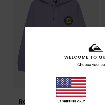
WELCOME TO QU
Choose your co
Reseñas de los clientes
US SHIPPING ONLY