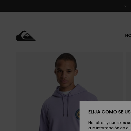
Pasar
a
la
información
del
producto
H
ELIJA CÓMO SE U
Nosotros y nuestros s
a la información en el