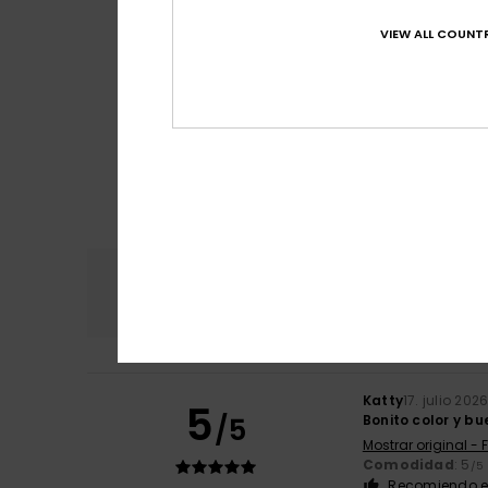
VIEW ALL COUNTR
Comodidad
Rel
4.8
Katty
17. julio 202
5
/5
Bonito color y b
Mostrar original - 
Comodidad
: 5
/5
Recomiendo e