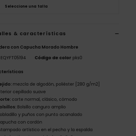
Seleccione una talla
lles & características
dera con Capucha Morado Hombre
EQYFT05194
Código de color
pks0
terísticas
ejido:
mezcla de algodón, poliéster [280 g/m2]
nterior cepillado suave
orte:
corte normal, clásico, cómodo
olsillos:
Bolsillo canguro amplio
obladillo y puños con punto acanalado
apucha con cordón
stampado artístico en el pecho y la espalda