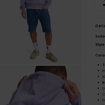
Deta
Suda
Style
Carac
T
I
C
B
D
C
E