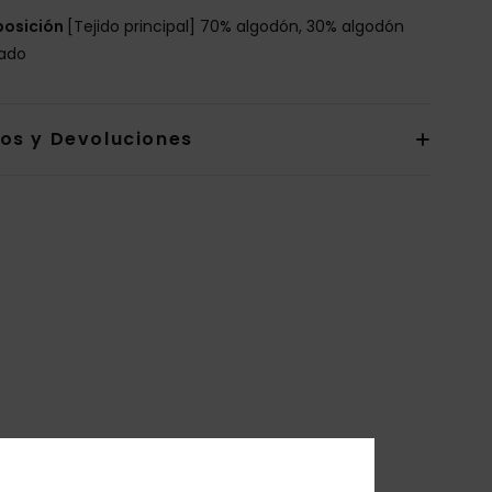
osición
[Tejido principal] 70% algodón, 30% algodón
lado
íos y Devoluciones