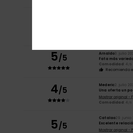
Julie
10. julio 2026
5
/5
Un color muy bon
Mostrar original - 
Comodidad
: 5
/5
Recomiendo e
5
Arnaldo
3. julio 2
/5
Fata más varied
Comodidad
: 4
/5
Recomiendo e
4
Mederic
2. julio 2
/5
Una oferta un po
Mostrar original - 
Comodidad
: 4
/5
Catalao
29. junio
5
/5
Excelente relaci
Mostrar original -