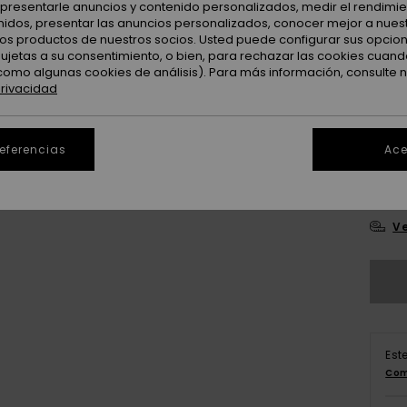
: presentarle anuncios y contenido personalizados, medir el rendimie
enidos, presentar las anuncios personalizados, conocer mejor a nues
Color
 los productos de nuestros socios. Usted puede configurar sus opcio
sujetas a su consentimiento, o bien, para rechazar las cookies cuand
como algunas cookies de análisis). Para más información, consulte 
privacidad
referencias
Ace
8
Ve
Est
Com