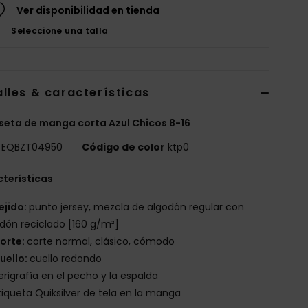
Ver disponibilidad en tienda
Seleccione una talla
lles & características
eta de manga corta Azul Chicos 8-16
EQBZT04950
Código de color
ktp0
terísticas
ejido:
punto jersey, mezcla de algodón regular con
dón reciclado [160 g/m²]
orte:
corte normal, clásico, cómodo
uello:
cuello redondo
erigrafía en el pecho y la espalda
tiqueta Quiksilver de tela en la manga