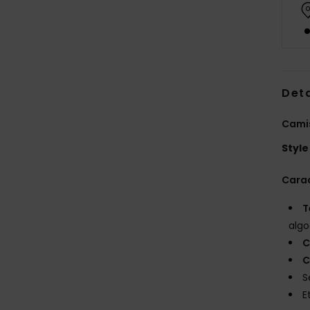
Deta
Camis
Style
Carac
T
algo
C
C
S
E