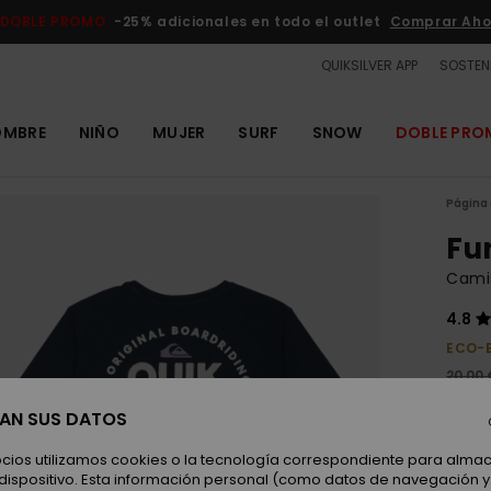
DOBLE PROMO
-25% adicionales en todo el outlet
Comprar Aho
QUIKSILVER APP
SOSTENI
OMBRE
NIÑO
MUJER
SURF
SNOW
DOBLE PR
Página 
Fu
Cami
4.8
ECO-
20,00 
7,5
SAN SUS DATOS
OUTL
ocios utilizamos cookies o la tecnología correspondiente para alm
DOBLE
 dispositivo. Esta información personal (como datos de navegación y 