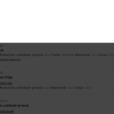
ito
Français
Relación calidad-precio
: 5
Talla
: Talla perfecta
Material
: 5
Co
/5
/5
ste producto
026
ad
Relación calidad-precio
: 4
Talla
: Grande
Material
: 4
Color
: 5
/5
/5
/
ste producto
026
co floja
Français
Relación calidad-precio
: 4
Material
: 4
Color
: 4
/5
/5
/5
 2026
ón calidad-precio
 Português