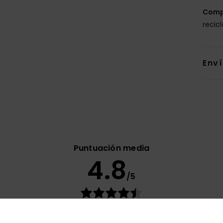
Comp
recic
Env
Puntuación media
4.8
/5
basado en
13 reseñas verificadas
desde abril 2026
El 85% de nuestros clientes recomiendan este producto