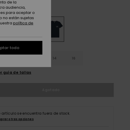
nto de la
tra audiencia,
Dark Navy
nes para aceptar o
o no están sujetas
nuestra
política de
ptar todo
10
12
14
16
r guía de tallas
Agotado
e artículo se encuentra fuera de stock.
prar otras opciones