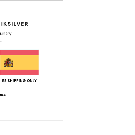
ación calidad-precio
Talla
Mat
4.8
4
Demasiado pequeño
Demasiado grande
IKSILVER
untry
2026
ales, salvo por el color, que cambia!
Français
Relación calidad-precio
: 5
Talla
: Talla perfecta
Material
: 5
Co
/5
/5
ste producto
ES SHIPPING ONLY
026
IES
Français
Relación calidad-precio
: 5
Talla
: Talla perfecta
Material
: 4
Co
/5
/5
6
Relación calidad-precio
: 5
Talla
: Talla perfecta
Material
: 5
Co
/5
/5
ste producto