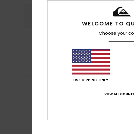
Comodidad
Rel
4.7
WELCOME TO QU
Choose your co
Chantal
14. julio 
5
/5
¡Los tres son igu
Mostrar original - 
Comodidad
: 5
/5
Recomiendo e
US SHIPPING ONLY
4
Roxane
12. julio 2
/5
Buen saldo
VIEW ALL COUNTR
Mostrar original - 
Comodidad
: 4
/5
5
Miren
10. julio 202
/5
Perfecto talla
Comodidad
: 5
/5
Recomiendo e