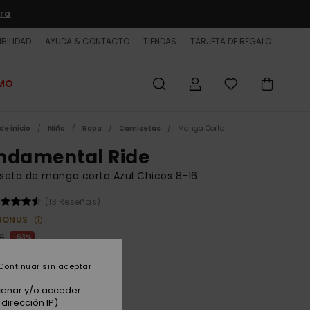
ra
BILIDAD
AYUDA & CONTACTO
TIENDAS
TARJETA DE REGALO
OMO
de inicio
Niño
Ropa
Camisetas
Manga Corta
ndamental Ride
seta de manga corta Azul Chicos 8-16
(13 Reseñas)
BONUS
€
63%
0 €
Continuar sin aceptar
ET
acenar y/o acceder
 PROMO -25% EXTRA
dirección IP)