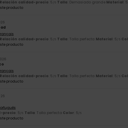
Relación calidad-precio
: 5
Talla
: Demasiado grande
Material
: 5
/5
ste producto
026
idad
Français
Relación calidad-precio
: 5
Talla
: Talla perfecta
Material
: 5
Co
/5
/5
ste producto
2026
co
Français
Relación calidad-precio
: 5
Talla
: Talla perfecta
Material
: 5
Co
/5
/5
ste producto
026
 Português
d-precio
: 5
Talla
: Talla perfecta
Color
: 5
/5
/5
ste producto