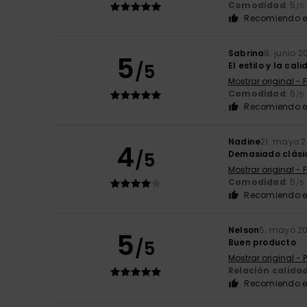
Comodidad
: 5
/5
Recomiendo e
Sabrina
8. junio 2
5
/5
El estilo y la cal
Mostrar original - 
Comodidad
: 5
/5
Recomiendo e
Nadine
21. mayo 
4
/5
Demasiado clási
Mostrar original - 
Comodidad
: 5
/5
Recomiendo e
Nelson
5. mayo 2
5
/5
Buen producto
Mostrar original -
Relación calida
Recomiendo e