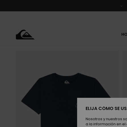
Pasar
a
la
información
del
producto
H
ELIJA CÓMO SE U
Nosotros y nuestros s
a la información en el