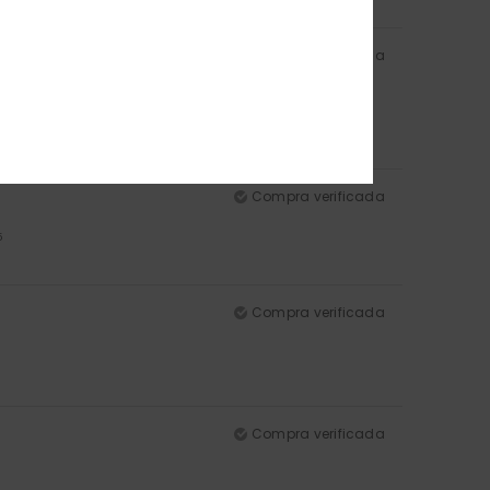
Compra verificada
lor
: 5
/5
Compra verificada
5
Compra verificada
Compra verificada