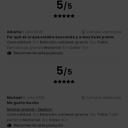
5
/5
Alberto
11. julio 2026
Compra verificada
Por qué es lo que estaba buscando y a muy buen precio
Comodidad
: 5
Relación calidad-precio
: 5
Talla
:
/5
/5
Demasiado grande
Material
: 5
Color
: 5
/5
/5
Recomiendo este producto
5
/5
Michael
10. julio 2026
Compra verificada
Me gusta mucho
Mostrar original - Deutsch
Comodidad
: 4
Relación calidad-precio
: 4
Talla
: Talla
/5
/5
perfecta
Material
: 4
Color
: 4
/5
/5
Recomiendo este producto