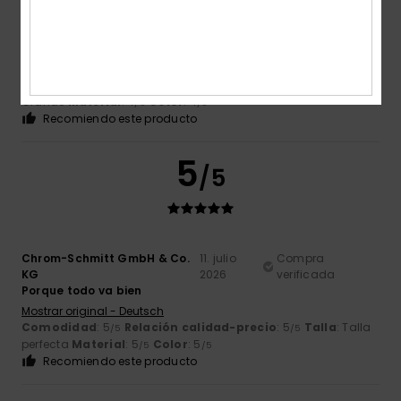
Anne Marie
11. julio 2026
Compra verificada
La talla XS es ideal para adolescentes
Mostrar original - Français
Comodidad
: 5
Relación calidad-precio
: 4
Talla
:
/5
/5
Grande
Material
: 4
Color
: 4
/5
/5
Recomiendo este producto
5
/5
Chrom-Schmitt GmbH & Co.
11. julio
Compra
KG
2026
verificada
Porque todo va bien
Mostrar original - Deutsch
Comodidad
: 5
Relación calidad-precio
: 5
Talla
: Talla
/5
/5
perfecta
Material
: 5
Color
: 5
/5
/5
Recomiendo este producto