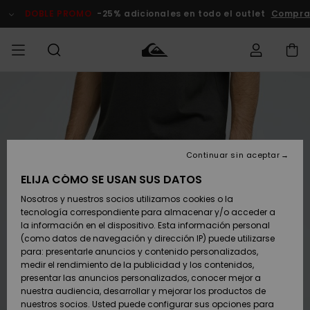
Pasar
a
DOBLE PROMO
-25% adicionales en todo el outlet
Compra
la
información
del
producto
Accede a tu
HOMBRE
Ropa
Ropa
Shop
Surf Shop
Tienda
Outlet
pedido
Hombre
Snow
Hombre
Hombre
NIÑO
Envio
Accesorios
Accesorios
Novedades
Continuar sin aceptar
Surf Shop
Outlet
MUJER
Niño
Tienda
Niños
Devoluciones
ELIJA CÓMO SE USAN SUS DATOS
Snow Niños
Zapatos y
Zapatos y
Destacados
Nosotros y nuestros socios utilizamos cookies o la
chanclas
chanclas
SURF
tecnología correspondiente para almacenar y/o acceder a
Pago
Highlights
Outlet
la información en el dispositivo. Esta información personal
Tienda
Mujer
(como datos de navegación y dirección IP) puede utilizarse
Snow
SNOW
Snow Mujer
Tarjeta de
para: presentarle anuncios y contenido personalizados,
Surf
Surf
regalo
medir el rendimiento de la publicidad y los contenidos,
Comunidad
presentar las anuncios personalizados, conocer mejor a
DOBLE
nuestra audiencia, desarrollar y mejorar los productos de
Destacados
PROMO
Quiksilver
Snow
Snow
nuestros socios. Usted puede configurar sus opciones para