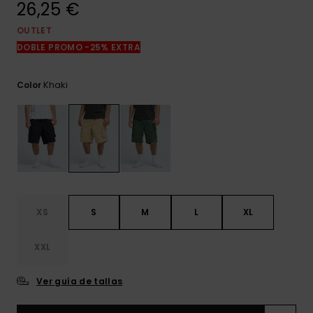
26,25 €
frecuentes y
accede a
nuestro
OUTLET
formulario de
DOBLE PROMO -25% EXTRA
contacto.
Consultar
Khaki
Color
las FAQ
XS
S
M
L
XL
XXL
Ver guía de tallas