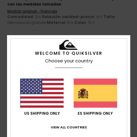
con las medidas tomadas.
Mostrar original - Français
Comodidad
: 3
Relación calidad-precio
: 4
Talla
:
/5
/5
Demasiado grande
Material
: 5
Color
: 5
/5
/5
5
/5
WELCOME TO QUIKSILVER
Choose your country
Pierre
12. julio 2026
Compra verificada
Muy cómodo
Mostrar original - Français
Comodidad
: 5
Talla
: Demasiado grande
Material
: 5
/5
/5
Color
: 4
/5
Recomiendo este producto
US SHIPPING ONLY
ES SHIPPING ONLY
4
/5
VIEW ALL COUNTRIES