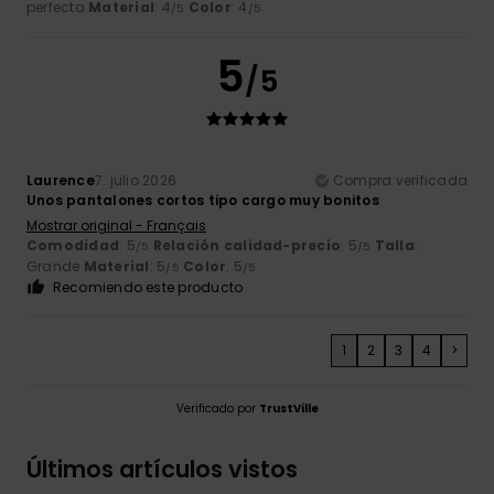
perfecta
Material
: 4
Color
: 4
/5
/5
5
/5
Laurence
7. julio 2026
Compra verificada
Unos pantalones cortos tipo cargo muy bonitos
Mostrar original - Français
Comodidad
: 5
Relación calidad-precio
: 5
Talla
:
/5
/5
Grande
Material
: 5
Color
: 5
/5
/5
Recomiendo este producto
1
2
3
4
>
Verificado por
TrustVille
Últimos artículos vistos