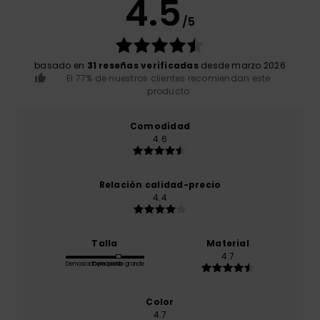
4.5
/5
basado en
31 reseñas verificadas
desde marzo 2026
El 77% de nuestros clientes recomiendan este
producto
Comodidad
4.6
Relación calidad-precio
4.4
Talla
Material
4.7
Demasiado pequeño
Demasiado grande
Color
4.7