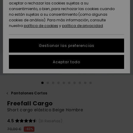
Freedom
aceptar o rechazar las cookies sujetas a su
consentimiento, o bien, para rechazar las cookies cuando
Comunidad
AYUDA &
no están sujetas a su consentimiento (como algunas
Protección de
Novedades
Novedades
CONTACTO
cookies de análisis). Para más información, consulte
datos
nuestra
política de cookies
y
política de privacidad
personales
SOSTENIBILIDAD
Destacados
Destacados
Guía de tallas
Gestionar las preferencias
TIENDAS
Inicia una
Aceptar todo
QUIKSILVER APP
conversación
para obtener
la respuesta
LISTA DE
más rápida a
FAVORITOS
tu pregunta.
Pantalones Cortos
Iniciar una
Freefall Cargo
conversación
Short cargo elástico Beige Hombre
Encuentra
respuestas a
4.5
(31 Reseñas)
las preguntas
70,00 €
63%
más