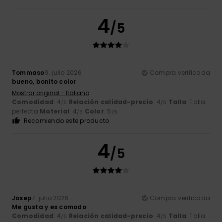
4
/5
Tommaso
9. julio 2026
Compra verificada
bueno, bonito color
Mostrar original - Italiano
Comodidad
: 4
Relación calidad-precio
: 4
Talla
: Talla
/5
/5
perfecta
Material
: 4
Color
: 5
/5
/5
Recomiendo este producto
4
/5
Josep
7. julio 2026
Compra verificada
Me gusta y es comodo
Comodidad
: 4
Relación calidad-precio
: 4
Talla
: Talla
/5
/5