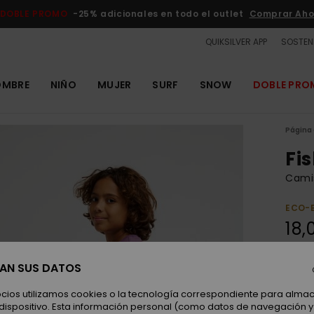
DOBLE PROMO
-25% adicionales en todo el outlet
Comprar Aho
QUIKSILVER APP
SOSTENI
OMBRE
NIÑO
MUJER
SURF
SNOW
DOBLE PR
Página 
Fi
Cami
ECO-
18,
SAN SUS DATOS
Color
ocios utilizamos cookies o la tecnología correspondiente para alm
 dispositivo. Esta información personal (como datos de navegación y 