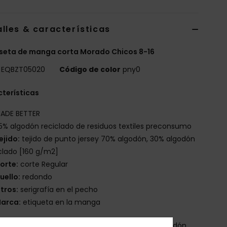
lles & características
seta de manga corta Morado Chicos 8-16
EQBZT05020
Código de color
pny0
terísticas
ADE BETTER
5% algodón reciclado de residuos textiles preconsumo
ejido:
tejido de punto jersey 70% algodón, 30% algodón
clado [160 g/m2]
orte:
corte Regular
uello:
redondo
tros:
serigrafía en el pecho
arca:
etiqueta en la manga
osición
[Tejido principal] 70% algodón, 30% algodón