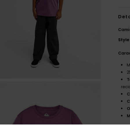
Deta
Cami
Style
Carac
M
2
T
reci
C
C
O
M
Comp