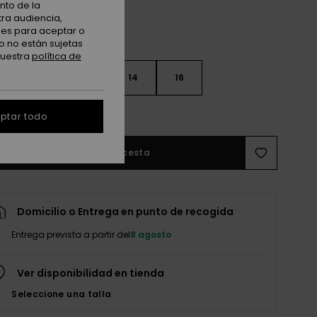
nto de la
tra audiencia,
nes para aceptar o
o no están sujetas
nuestra
política de
10
12
14
16
r guía de tallas
ptar todo
Añadir a la cesta
Domicilio o Entrega en punto de recogida
Entrega prevista a partir del
8 agosto
Ver disponibilidad en tienda
Seleccione una talla