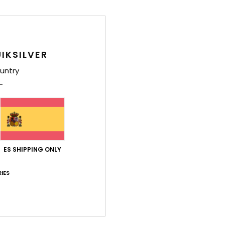
recic
Env
IKSILVER
untry
ES SHIPPING ONLY
IES