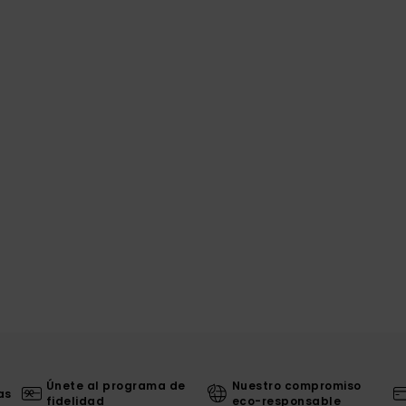
Únete al programa de
Nuestro compromiso
as
fidelidad
eco-responsable