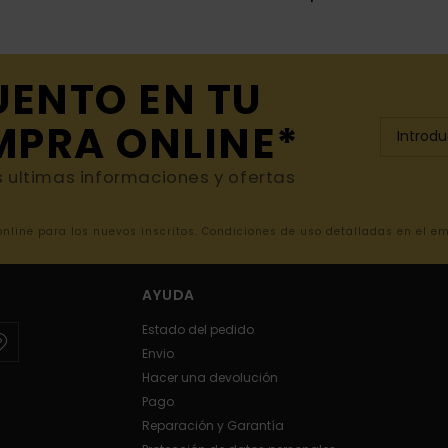
UENTO EN TU
MPRA ONLINE*
s ultimas informaciones y ofertas
 online para los nuevos inscritos. Condiciones de uso detalladas en el e
AYUDA
Estado del pedido
Envio
Hacer una devolución
Pago
Reparación y Garantía