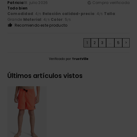
Patricia
18. julio 2026
Compra verificada
Todo bien
Comodidad
: 4
Relación calidad-precio
: 4
Talla
:
/5
/5
Grande
Material
: 4
Color
: 5
/5
/5
Recomiendo este producto
1
2
3
...
5
>
Verificado por
TrustVille
Últimos artículos vistos