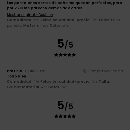
Los pantalones cortos de baño me quedan perfectos, pero
por 25 € me parecen demasiado caros.
Mostrar original - Deutsch
Comodidad
: 5
Relación calidad-precio
: 3
Talla
: Talla
/5
/5
perfecta
Material
: 5
Color
: 5
/5
/5
5
/5
Patricia
18. julio 2026
Compra verificada
Todo bien
Comodidad
: 4
Relación calidad-precio
: 4
Talla
:
/5
/5
Grande
Material
: 4
Color
: 5
/5
/5
5
/5