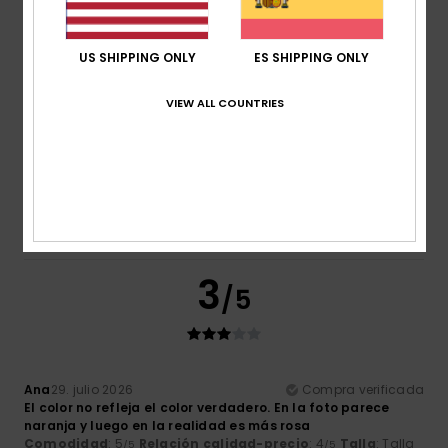
Recomiendo este producto
5
US SHIPPING ONLY
ES SHIPPING ONLY
/5
VIEW ALL COUNTRIES
Ana
29. julio 2026
Compra verificada
La foto refleja muy bien el color
Comodidad
: 5
Relación calidad-precio
: 4
Talla
: Talla
/5
/5
perfecta
Material
: 5
Color
: 5
/5
/5
Recomiendo este producto
3
/5
Ana
29. julio 2026
Compra verificada
El color no refleja el color verdadero. En la foto parece
naranja y luego en la realidad es más rosa
Comodidad
: 5
Relación calidad-precio
: 4
Talla
: Talla
/5
/5