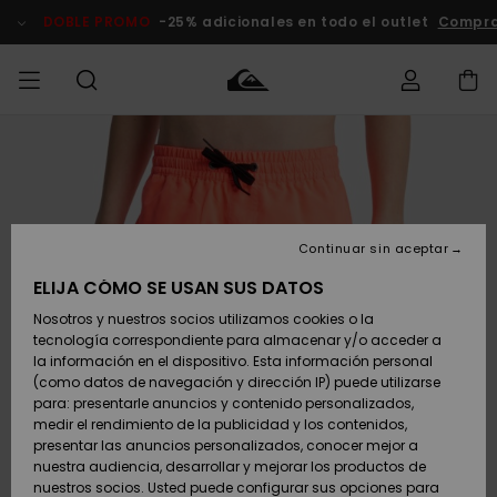
Pasar
a
DOBLE PROMO
-25% adicionales en todo el outlet
Compra
la
información
del
producto
Accede a tu
HOMBRE
Ropa
Ropa
Shop
Surf Shop
Tienda
Outlet
pedido
Hombre
Snow
Hombre
Hombre
NIÑO
Envio
Accesorios
Accesorios
Novedades
Continuar sin aceptar
Surf Shop
Outlet
MUJER
Niño
Tienda
Niños
Devoluciones
ELIJA CÓMO SE USAN SUS DATOS
Snow Niños
Zapatos y
Zapatos y
Destacados
Nosotros y nuestros socios utilizamos cookies o la
chanclas
chanclas
SURF
tecnología correspondiente para almacenar y/o acceder a
Pago
Highlights
Outlet
la información en el dispositivo. Esta información personal
Tienda
Mujer
(como datos de navegación y dirección IP) puede utilizarse
Snow
SNOW
Snow Mujer
Tarjeta de
para: presentarle anuncios y contenido personalizados,
Surf
Surf
regalo
medir el rendimiento de la publicidad y los contenidos,
Comunidad
presentar las anuncios personalizados, conocer mejor a
DOBLE
nuestra audiencia, desarrollar y mejorar los productos de
Destacados
PROMO
Quiksilver
Snow
Snow
nuestros socios. Usted puede configurar sus opciones para