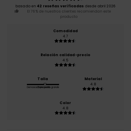
basado en
42 reseñas verificadas
desde abril 2026
El 76% de nuestros clientes recomiendan este
producto
Comodidad
4.7
Relación calidad-precio
4.5
Talla
Material
4.8
Demasiado pequeño
Demasiado grande
Color
4.8