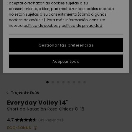
Freedom
aceptar o rechazar las cookies sujetas a su
consentimiento, o bien, para rechazar las cookies cuando
Comunidad
AYUDA &
no están sujetas a su consentimiento (como algunas
Protección de
Novedades
Novedades
CONTACTO
cookies de análisis). Para más información, consulte
datos
nuestra
política de cookies
y
política de privacidad
personales
SOSTENIBILIDAD
Destacados
Destacados
Guía de tallas
Gestionar las preferencias
TIENDAS
Inicia una
Aceptar todo
QUIKSILVER APP
conversación
para obtener
la respuesta
LISTA DE
más rápida a
FAVORITOS
tu pregunta.
Trajes de Baño
Iniciar una
Everyday Volley 14"
conversación
Short de Natación Rosa Chicos 8-16
Encuentra
respuestas a
4.7
(42 Reseñas)
las preguntas
ECO-BONUS
más