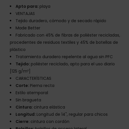
Apto para:
playa
VENTAJAS
Tejido duradero, cómodo y de secado rápido
Made Better
Fabricado con 45% de fibras de poliéster recicladas,
procedentes de residuos textiles y 45% de botellas de
plástico
Tratamiento duradero repelente al agua sin PFC
Tejido:
poliéster reciclado, apto para el uso diario
[125 g/m²]
CARACTERÍSTICAS
Corte:
Pierna recta
Estilo atemporal
Sin bragueta
Cintura:
cintura elástica
Longitud:
Longitud de 14", regular para chicos
Cierre:
cintura con cordón
Bolsillos:
bolsillos de acceso lateral