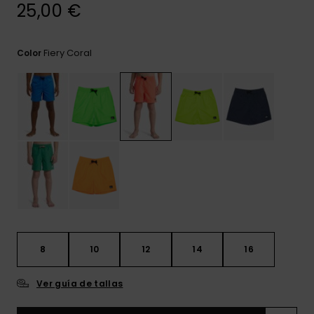
frecuentes y
25,00 €
accede a
nuestro
formulario de
Fiery Coral
Color
contacto.
Consultar
las FAQ
8
10
12
14
16
Ver guía de tallas