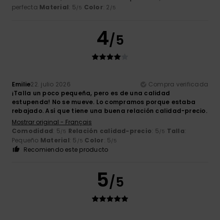
perfecta
Material
: 5
Color
: 2
/5
/5
4
/5
Emilie
22. julio 2026
Compra verificada
¡Talla un poco pequeña, pero es de una calidad
estupenda! No se mueve. Lo compramos porque estaba
rebajado. Así que tiene una buena relación calidad-precio.
Mostrar original - Français
Comodidad
: 5
Relación calidad-precio
: 5
Talla
:
/5
/5
Pequeño
Material
: 5
Color
: 5
/5
/5
Recomiendo este producto
5
/5