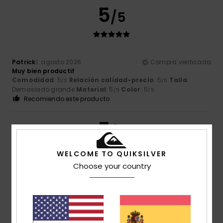
5
/5
Patrick
1. agosto 2026
Compra verificada
Muy bien productif
Comodidad
: 5
Relación calidad-precio
: 5
Talla
:
/5
/5
Demasiado grande
Material
: 5
Color
: 5
/5
/5
Recomiendo este producto
5
/5
WELCOME TO QUIKSILVER
Choose your country
Hannah
30. julio 2026
Compra verificada
Perfecto, gracias
Mostrar original - English
Comodidad
: 5
Relación calidad-precio
: 5
Talla
: Talla
/5
/5
perfecta
Material
: 5
Color
: 5
/5
/5