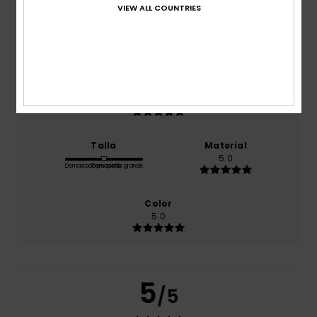
VIEW ALL COUNTRIES
Comodidad
5.0
Relación calidad-precio
5.0
Talla
Material
5.0
Demasiado pequeño
Demasiado grande
Color
5.0
5
/5