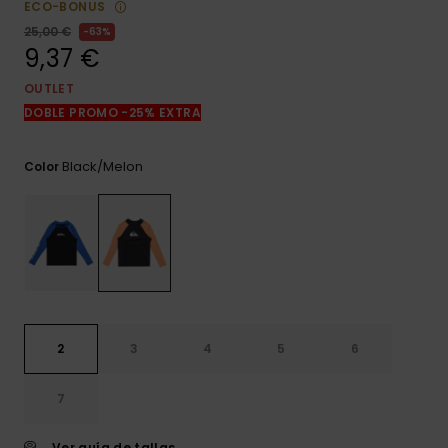
ECO-BONUS
frecuentes y
accede a
25,00 €
63%
nuestro
9,37 €
formulario de
contacto.
OUTLET
DOBLE PROMO -25% EXTRA
Consultar
las FAQ
Black/melon
Color
2
3
4
5
6
7
Ver guía de tallas