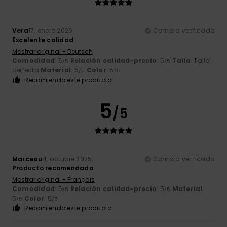
Vera
17. enero 2026
Compra verificada
Excelente calidad
Mostrar original - Deutsch
Comodidad
: 5
Relación calidad-precio
: 5
Talla
: Talla
/5
/5
perfecta
Material
: 5
Color
: 5
/5
/5
Recomiendo este producto
5
/5
Marceau
4. octubre 2025
Compra verificada
Producto recomendado
Mostrar original - Français
Comodidad
: 5
Relación calidad-precio
: 5
Material
:
/5
/5
5
Color
: 5
/5
/5
Recomiendo este producto