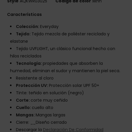
Style
AQKWR03025
Código de color
xknn
Características
Colección:
Everyday
Tejido:
Tejido mezcla de poliéster reciclado y
elastane
Tejido UVFLIGHT, un clásico funcional hecho con
hilos reciclados
Tecnología:
propiedades que absorben la
humedad, eliminan el sudor y mantienen la piel seca.
Resistente al cloro
Protección UV:
Protección solar UPF 50+
Tinte: teñido en solución (negro)
Corte:
corte muy ceñido
Cuello:
cuello alto
Mangas:
Mangas largas
Cierre: __Diseño cerrado
Descargar la
Declaración De Conformidad