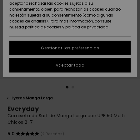
Freedom
aceptar o rechazar las cookies sujetas a su
consentimiento, o bien, para rechazar las cookies cuando
Comunidad
AYUDA &
no están sujetas a su consentimiento (como algunas
Protección de
Novedades
Novedades
CONTACTO
cookies de análisis). Para más información, consulte
datos
nuestra
política de cookies
y
política de privacidad
personales
SOSTENIBILIDAD
Destacados
Destacados
Guía de tallas
Gestionar las preferencias
TIENDAS
Inicia una
Aceptar todo
QUIKSILVER APP
conversación
para obtener
la respuesta
LISTA DE
más rápida a
FAVORITOS
tu pregunta.
Lycras Manga Larga
Iniciar una
Everyday
conversación
Camiseta de Surf de Manga Larga con UPF 50 Multi
Encuentra
Chicos 2-7
respuestas a
las preguntas
5.0
(2 Reseñas)
más