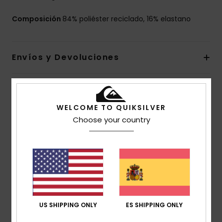
Composición
84% poliéster reciclado, 16% elastano
Envíos y Devoluciones
Reseñas de los clientes
WELCOME TO QUIKSILVER
Choose your country
Puntuación media
5.0
/5
basado en
2 reseñas verificadas
desde octubre
2025
US SHIPPING ONLY
ES SHIPPING ONLY
El 100% de nuestros clientes recomiendan este
producto