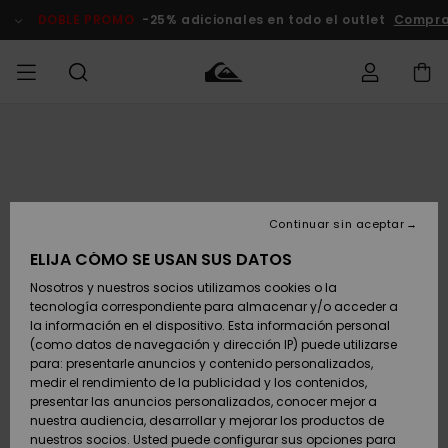
Pasar
a
DOBLE PROMO
-25% adicionales en todo el outlet
Comprar 
la
información
del
producto
Accede a tu
HOMBRE
Ropa
Ropa
Shop
Surf Shop
Tienda
Outlet
pedido
Hombre
Snow
Hombre
Hombre
NIÑO
Envio
Accesorios
Accesorios
Novedades
Continuar sin aceptar
Surf Shop
Outlet
MUJER
Niño
Tienda
Niños
Devoluciones
ELIJA CÓMO SE USAN SUS DATOS
Snow Niños
Zapatos y
Zapatos y
Destacados
Nosotros y nuestros socios utilizamos cookies o la
chanclas
chanclas
SURF
tecnología correspondiente para almacenar y/o acceder a
Pago
Highlights
Outlet
la información en el dispositivo. Esta información personal
Tienda
Mujer
(como datos de navegación y dirección IP) puede utilizarse
Snow
SNOW
Snow Mujer
Tarjeta de
para: presentarle anuncios y contenido personalizados,
Surf
Surf
regalo
medir el rendimiento de la publicidad y los contenidos,
Comunidad
presentar las anuncios personalizados, conocer mejor a
DOBLE
nuestra audiencia, desarrollar y mejorar los productos de
Destacados
PROMO
Quiksilver
Snow
Snow
nuestros socios. Usted puede configurar sus opciones para