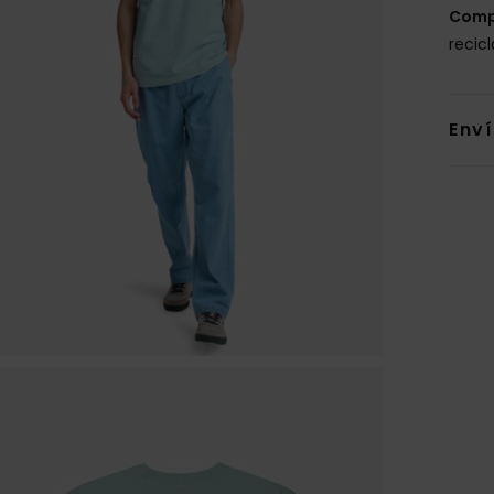
Comp
recic
Env