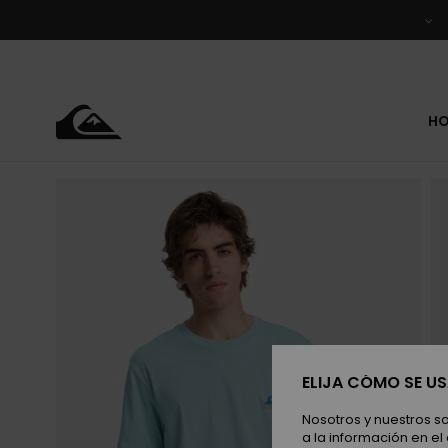
Pasar
a
la
información
del
producto
H
ELIJA CÓMO SE U
Nosotros y nuestros s
a la información en el