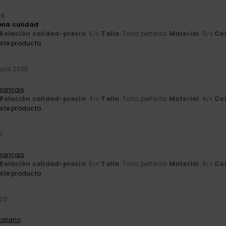
26
ena calidad
Relación calidad-precio
: 5
Talla
: Talla perfecta
Material
: 5
Co
/5
/5
ste producto
 julio 2026
Français
Relación calidad-precio
: 4
Talla
: Talla perfecta
Material
: 4
Co
/5
/5
ste producto
26
Français
Relación calidad-precio
: 5
Talla
: Talla perfecta
Material
: 5
Co
/5
/5
ste producto
026
Italiano