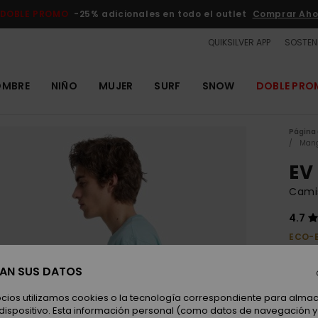
DOBLE PROMO
-25% adicionales en todo el outlet
Comprar Aho
QUIKSILVER APP
SOSTENI
OMBRE
NIÑO
MUJER
SURF
SNOW
DOBLE PR
Página 
Mang
EV
Cami
4.7
ECO-
30,00
11,
SAN SUS DATOS
OUTL
ocios utilizamos cookies o la tecnología correspondiente para alm
 dispositivo. Esta información personal (como datos de navegación y 
DOBLE