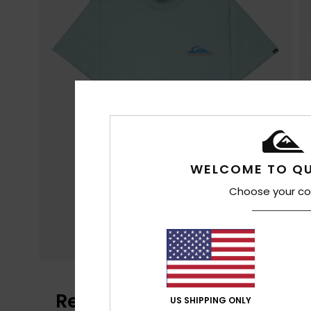
WELCOME TO QU
Choose your co
Reseñas de los clientes
US SHIPPING ONLY