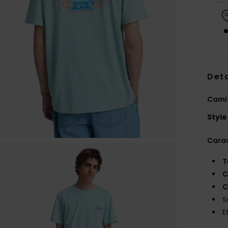
Deta
Cami
Style
Carac
T
C
C
S
E