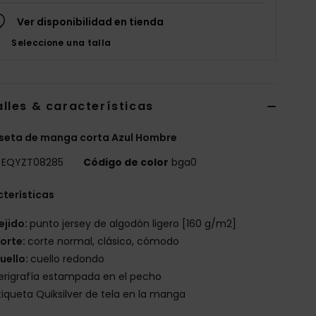
Ver disponibilidad en tienda
Seleccione una talla
lles & características
seta de manga corta Azul Hombre
EQYZT08285
Código de color
bga0
terísticas
ejido:
punto jersey de algodón ligero [160 g/m2]
orte:
corte normal, clásico, cómodo
uello:
cuello redondo
erigrafía estampada en el pecho
tiqueta Quiksilver de tela en la manga