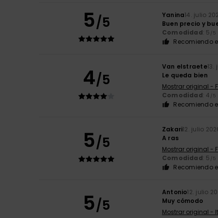
5
Yanina
14. julio 20
/5
Buen precio y bu
Comodidad
: 5
/5
Recomiendo e
Van elstraete
13.
4
/5
Le queda bien
Mostrar original - 
Comodidad
: 4
/5
Recomiendo e
Zakari
12. julio 20
5
/5
A ras
Mostrar original - 
Comodidad
: 5
/5
Recomiendo e
Antonio
12. julio 2
5
/5
Muy cómodo
Mostrar original - 