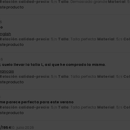
Relación calidad-precio
: 5
Talla
: Demasiado grande
Material
: 5
/5
ste producto
26
to
English
Relación calidad-precio
: 5
Talla
: Talla perfecta
Material
: 5
Co
/5
/5
ste producto
26
; suelo llevar la talla L, así que he comprado la misma.
Français
Relación calidad-precio
: 5
Talla
: Talla perfecta
Material
: 5
Co
/5
/5
ste producto
6
 me parece perfecta para este verano
Relación calidad-precio
: 5
Talla
: Talla perfecta
Material
: 5
Co
/5
/5
ste producto
1/1954
10. julio 2026