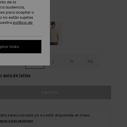
nto de la
tra audiencia,
nes para aceptar o
Blue Haze
o no están sujetas
nuestra
política de
ptar todo
S
S
M
L
XL
XXL
r guía de tallas
Agotado
talla seleccionada ya no está disponible en línea.
prar otras opciones