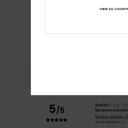
VIEW ALL COUNTR
Comodidad
Rel
4.6
5
Gaelle
16. julio 20
/5
Me parece bonito;
Mostrar original - 
Comodidad
: 5
/5