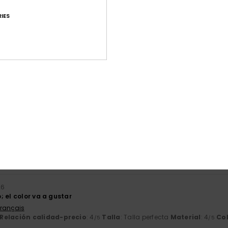
IES
Puntuación media
4.7
/5
basado en
49 reseñas verificadas
desde febrero 2026
El 82% de nuestros clientes recomiendan este producto
ación calidad-precio
Talla
Mat
4.5
4
Demasiado pequeño
Demasiado grande
26
 el color va a gustar
Français
Relación calidad-precio
: 4
Talla
: Talla perfecta
Material
: 4
Co
/5
/5