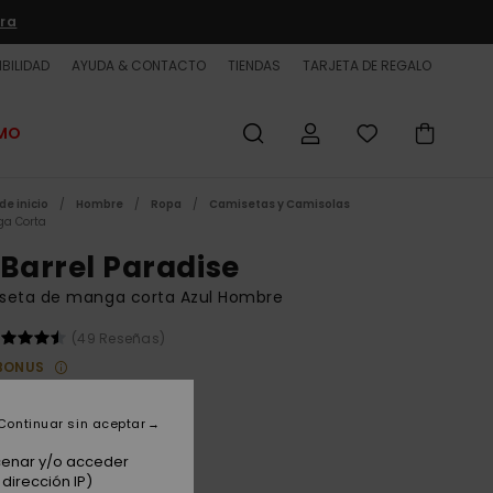
ra
BILIDAD
AYUDA & CONTACTO
TIENDAS
TARJETA DE REGALO
OMO
de inicio
Hombre
Ropa
Camisetas y Camisolas
a Corta
 Barrel Paradise
seta de manga corta Azul Hombre
(49 Reseñas)
BONUS
 €
63%
25 €
Continuar sin aceptar
ET
acenar y/o acceder
dirección IP)
 PROMO -25% EXTRA