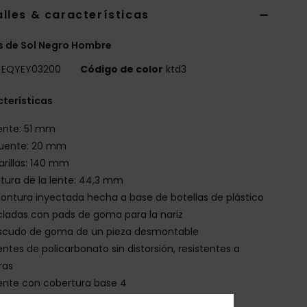
lles & características
 de Sol Negro Hombre
EQYEY03200
Código de color
ktd3
terísticas
ente: 51 mm
uente: 20 mm
arillas: 140 mm
ltura de la lente: 44,3 mm
ontura inyectada hecha a base de botellas de plástico
cladas con pads de goma para la nariz
scudo de goma de un pieza desmontable
entes de policarbonato sin distorsión, resistentes a
ras
ente con cobertura base 4
00% protección solar U.V.