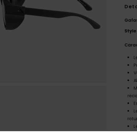
Deta
Gafas
Style
Carac
L
P
V
A
M
reci
E
L
rotu
L
1