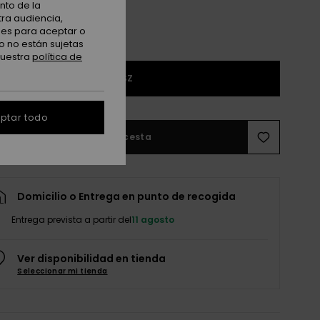
nto de la
tra audiencia,
nes para aceptar o
o no están sujetas
nuestra
política de
1SZ
ptar todo
Añadir a la cesta
Domicilio o Entrega en punto de recogida
Entrega prevista a partir del
11 agosto
Ver disponibilidad en tienda
Seleccionar mi tienda