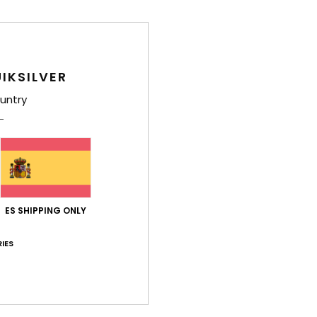
C
F
F
2
IKSILVER
D
untry
Comp
Polie
Env
ES SHIPPING ONLY
IES