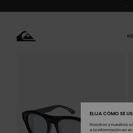
Pasar
a
la
información
del
producto
H
ELIJA CÓMO SE U
Nosotros y nuestros s
a la información en el