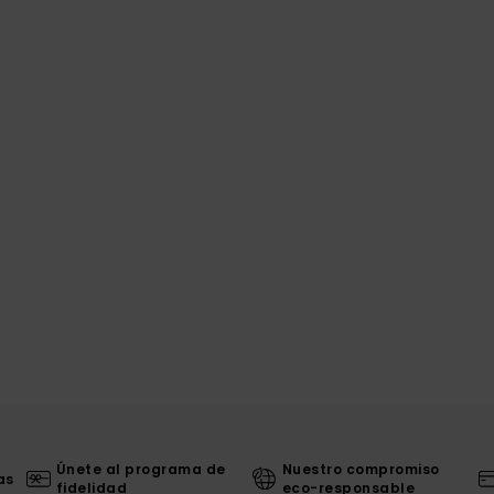
Únete al programa de
Nuestro compromiso
as
fidelidad
eco-responsable