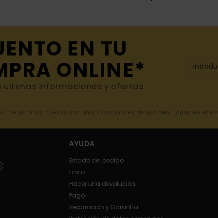
UENTO EN TU
MPRA ONLINE*
s ultimas informaciones y ofertas
 online para los nuevos inscritos. Condiciones de uso detalladas en el e
AYUDA
Estado del pedido
Envio
Hacer una devolución
Pago
Reparación y Garantía