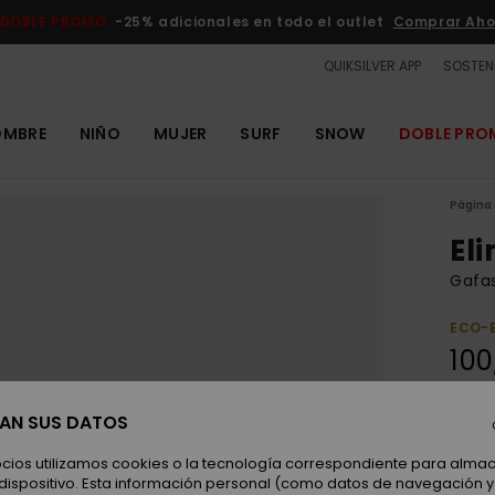
DOBLE PROMO
-25% adicionales en todo el outlet
Comprar Aho
QUIKSILVER APP
SOSTENI
OMBRE
NIÑO
MUJER
SURF
SNOW
DOBLE PR
Página 
El
Gafa
ECO-
100
SAN SUS DATOS
Color
ocios utilizamos cookies o la tecnología correspondiente para alm
 dispositivo. Esta información personal (como datos de navegación y 