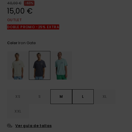
frecuentes y
40,00 €
63%
accede a
15,00 €
nuestro
formulario de
OUTLET
contacto.
DOBLE PROMO -25% EXTRA
Consultar
las FAQ
Iron Gate
Color
XS
S
M
L
XL
XXL
Ver guía de tallas