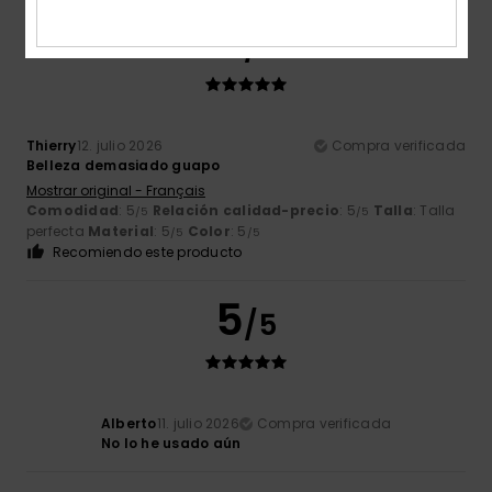
5
/5
Thierry
12. julio 2026
Compra verificada
Belleza demasiado guapo
Mostrar original - Français
Comodidad
: 5
Relación calidad-precio
: 5
Talla
: Talla
/5
/5
perfecta
Material
: 5
Color
: 5
/5
/5
Recomiendo este producto
5
/5
Alberto
11. julio 2026
Compra verificada
No lo he usado aún