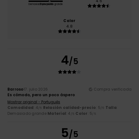
4.6
Demasiado pequeño
Demasiado grande
Color
4.8
4
/5
Barroso
17. julio 2026
Compra verificada
Es cómodo, pero un poco áspero
Mostrar original - Português
Comodidad
: 4
Relación calidad-precio
: 5
Talla
:
/5
/5
Demasiado grande
Material
: 4
Color
: 5
/5
/5
5
/5