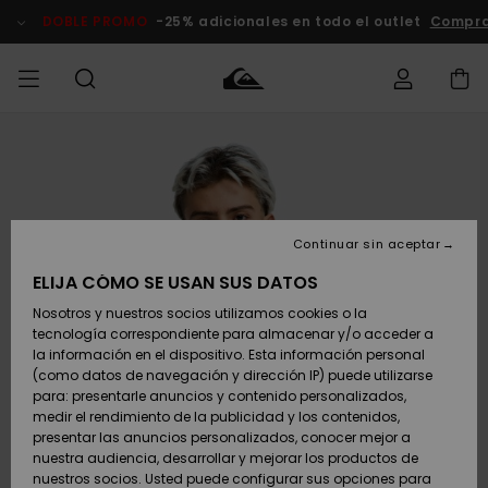
Pasar
a
DOBLE PROMO
-25% adicionales en todo el outlet
Compra
la
información
del
producto
Accede a tu
HOMBRE
Ropa
Ropa
Shop
Surf Shop
Tienda
Outlet
pedido
Hombre
Snow
Hombre
Hombre
NIÑO
Envio
Accesorios
Accesorios
Novedades
Continuar sin aceptar
Surf Shop
Outlet
MUJER
Niño
Tienda
Niños
Devoluciones
ELIJA CÓMO SE USAN SUS DATOS
Snow Niños
Zapatos y
Zapatos y
Destacados
Nosotros y nuestros socios utilizamos cookies o la
chanclas
chanclas
SURF
tecnología correspondiente para almacenar y/o acceder a
Pago
Highlights
Outlet
la información en el dispositivo. Esta información personal
Tienda
Mujer
(como datos de navegación y dirección IP) puede utilizarse
Snow
SNOW
Snow Mujer
Tarjeta de
para: presentarle anuncios y contenido personalizados,
Surf
Surf
regalo
medir el rendimiento de la publicidad y los contenidos,
Comunidad
presentar las anuncios personalizados, conocer mejor a
DOBLE
nuestra audiencia, desarrollar y mejorar los productos de
Destacados
PROMO
Quiksilver
Snow
Snow
nuestros socios. Usted puede configurar sus opciones para