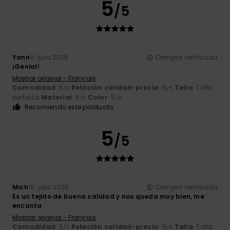
5
/5
Yann
11. julio 2026
Compra verificada
¡Genial!
Mostrar original - Français
Comodidad
: 5
Relación calidad-precio
: 5
Talla
: Talla
/5
/5
perfecta
Material
: 5
Color
: 5
/5
/5
Recomiendo este producto
5
/5
Mich
10. julio 2026
Compra verificada
Es un tejido de buena calidad y nos queda muy bien, me
encanta
Mostrar original - Français
Comodidad
: 5
Relación calidad-precio
: 5
Talla
: Talla
/5
/5