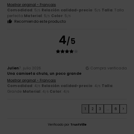
Mostrar original - Français
Comodidad
: 5
Relación calidad-precio
: 5
Talla
: Talla
/5
/5
perfecta
Material
: 5
Color
: 5
/5
/5
Recomiendo este producto
4
/5
Julien
7. julio 2026
Compra verificada
Una camiseta chula, un poco grande
Mostrar original - Français
Comodidad
: 4
Relación calidad-precio
: 4
Talla
:
/5
/5
Grande
Material
: 4
Color
: 4
/5
/5
1
2
3
...
6
>
Verificado por
TrustVille