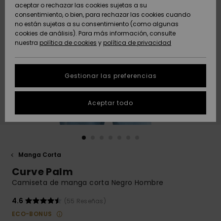
Freedom
aceptar o rechazar las cookies sujetas a su
consentimiento, o bien, para rechazar las cookies cuando
Comunidad
AYUDA &
no están sujetas a su consentimiento (como algunas
Protección de
Novedades
Novedades
CONTACTO
cookies de análisis). Para más información, consulte
datos
nuestra
política de cookies
y
política de privacidad
personales
SOSTENIBILIDAD
Destacados
Destacados
Guía de tallas
Gestionar las preferencias
TIENDAS
Inicia una
Aceptar todo
QUIKSILVER APP
conversación
para obtener
la respuesta
LISTA DE
más rápida a
FAVORITOS
tu pregunta.
Manga Corta
Iniciar una
Curve Palm
conversación
Camiseta de manga corta Negro Hombre
Encuentra
respuestas a
4.6
(55 Reseñas)
las preguntas
ECO-BONUS
más