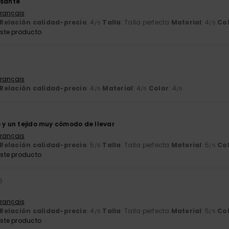
esante
Français
Relación calidad-precio
: 4
Talla
: Talla perfecta
Material
: 4
Co
/5
/5
ste producto
Français
Relación calidad-precio
: 4
Material
: 4
Color
: 4
/5
/5
/5
o y un tejido muy cómodo de llevar
Français
Relación calidad-precio
: 5
Talla
: Talla perfecta
Material
: 5
Co
/5
/5
ste producto
6
Français
Relación calidad-precio
: 4
Talla
: Talla perfecta
Material
: 5
Co
/5
/5
ste producto