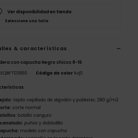
Ver disponibilidad en tienda
Seleccione una talla
lles & características
era con capucha Negro chicos 8-16
EQBFT03950
Código de color
kvj0
terísticas
ejido:
tejido cepillado de algodón y poliéster, 280 g/m2
orte:
corte normal
olsillos:
bolsillo canguro
canalado:
puños y dobladillo
apucha:
modelo con capucha