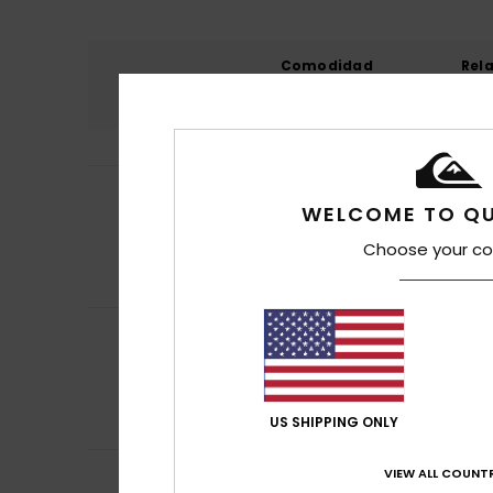
Comodidad
Rel
4.8
Iliona
17. julio 202
4
WELCOME TO QU
/5
Relación calidad
Mostrar original -
Choose your co
Comodidad
: 4
/5
Recomiendo e
Pascal
16. julio 20
5
/5
El jersey le qued
Mostrar original -
Comodidad
: 5
/5
Recomiendo e
US SHIPPING ONLY
VIEW ALL COUNTR
Nicolas
16. julio 2