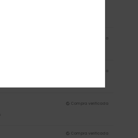
lor
: 5
/5
Compra verificada
Color
: 4
/5
/5
Compra verificada
Color
: 5
/5
/5
Compra verificada
5
Compra verificada