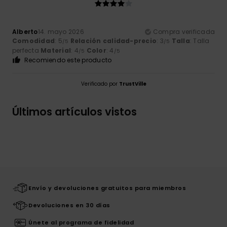
Alberto
14. mayo 2026
Compra verificada
Comodidad
: 5
Relación calidad-precio
: 3
Talla
: Talla
/5
/5
perfecta
Material
: 4
Color
: 4
/5
/5
Recomiendo este producto
Verificado por
TrustVille
Últimos artículos vistos
Envío y devoluciones gratuitos para miembros
Devoluciones en 30 días
Únete al programa de fidelidad