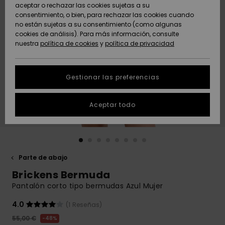
Freedom
aceptar o rechazar las cookies sujetas a su
consentimiento, o bien, para rechazar las cookies cuando
Comunidad
AYUDA &
no están sujetas a su consentimiento (como algunas
Protección de
Novedades
Novedades
CONTACTO
cookies de análisis). Para más información, consulte
datos
nuestra
política de cookies
y
política de privacidad
personales
SOSTENIBILIDAD
Destacados
Destacados
Guía de tallas
Gestionar las preferencias
TIENDAS
Inicia una
Aceptar todo
QUIKSILVER APP
conversación
para obtener
la respuesta
LISTA DE
más rápida a
FAVORITOS
tu pregunta.
Parte de abajo
Iniciar una
Brickens Bermuda
conversación
Pantalón corto tipo bermudas Azul Mujer
Encuentra
respuestas a
4.0
(1 Reseñas)
las preguntas
55,00 €
48%
más