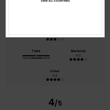
VIEW ALL COUNTRIES
Comodidad
5.0
Relación calidad-precio
3.0
Talla
Material
4.0
Demasiado pequeño
Demasiado grande
Color
4.0
4
/5