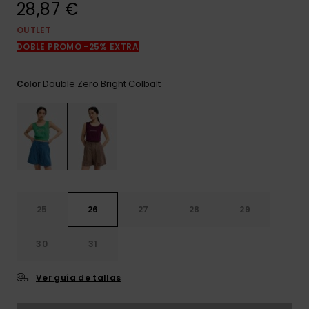
28,87 €
frecuentes y
accede a
nuestro
OUTLET
formulario de
DOBLE PROMO -25% EXTRA
contacto.
Consultar
Double Zero Bright Colbalt
Color
las FAQ
25
26
27
28
29
30
31
Ver guía de tallas