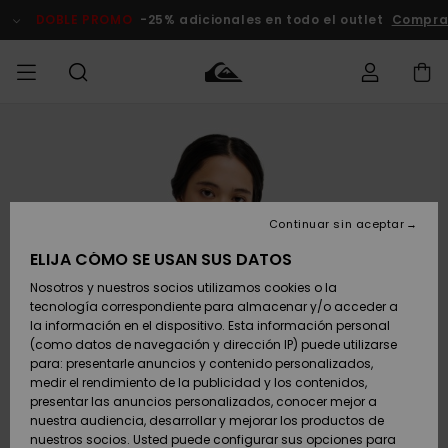
Pasar
a
DOBLE PROMO
-25% adicionales en todo el outlet
Comprar Ah
la
información
del
producto
Accede a tu
HOMBRE
Ropa
Ropa
Shop
Surf Shop
Tienda
Outlet
pedido
Hombre
Snow
Hombre
Hombre
NIÑO
Envio
Accesorios
Accesorios
Novedades
Continuar sin aceptar
Surf Shop
Outlet
MUJER
Niño
Tienda
Niños
Devoluciones
ELIJA CÓMO SE USAN SUS DATOS
Snow Niños
Zapatos y
Zapatos y
Destacados
Nosotros y nuestros socios utilizamos cookies o la
chanclas
chanclas
SURF
tecnología correspondiente para almacenar y/o acceder a
Pago
Highlights
Outlet
la información en el dispositivo. Esta información personal
Tienda
Mujer
(como datos de navegación y dirección IP) puede utilizarse
Snow
SNOW
Snow Mujer
Tarjeta de
para: presentarle anuncios y contenido personalizados,
Surf
Surf
regalo
medir el rendimiento de la publicidad y los contenidos,
Comunidad
presentar las anuncios personalizados, conocer mejor a
DOBLE
nuestra audiencia, desarrollar y mejorar los productos de
Destacados
PROMO
Quiksilver
Snow
Snow
nuestros socios. Usted puede configurar sus opciones para