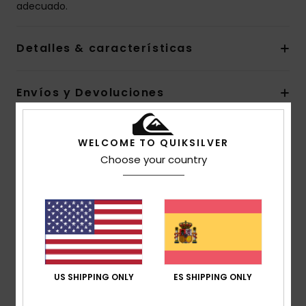
adecuado.
Detalles & características
Envíos y Devoluciones
WELCOME TO QUIKSILVER
Reseñas de los clientes
Choose your country
Puntuación media
4.0
/5
US SHIPPING ONLY
ES SHIPPING ONLY
basado en
1 reseñas verificadas
desde mayo 2026
El 100% de nuestros clientes recomiendan este
producto