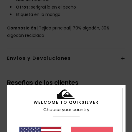
Otros:
serigrafía en el pecho
Etiqueta en la manga
Composición
[Tejido principal] 70% algodón, 30%
algodón reciclado
Envíos y Devoluciones
Reseñas de los clientes
WELCOME TO QUIKSILVER
Puntuación media
Choose your country
5.0
/5