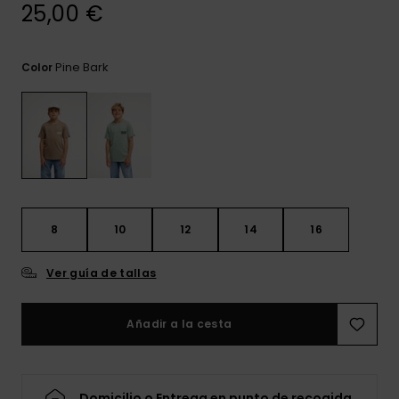
frecuentes y
25,00 €
accede a
nuestro
formulario de
Pine Bark
Color
contacto.
Consultar
las FAQ
8
10
12
14
16
Ver guía de tallas
Añadir a la cesta
Domicilio o Entrega en punto de recogida