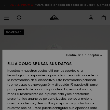
Pasar
a
DOBLE PROMO
-25% adicionales en todo el outlet
Compra
la
información
del
producto
NOVEDAD
Accede a tu
HOMBRE
Ropa
Ropa
Shop
Surf Shop
Tienda
Outlet
pedido
Hombre
Snow
Hombre
Hombre
NIÑO
Envio
Accesorios
Accesorios
Novedades
Continuar sin aceptar
Surf Shop
Outlet
MUJER
Niño
Tienda
Niños
Devoluciones
ELIJA CÓMO SE USAN SUS DATOS
Snow Niños
Zapatos y
Zapatos y
Destacados
Nosotros y nuestros socios utilizamos cookies o la
chanclas
chanclas
SURF
tecnología correspondiente para almacenar y/o acceder a
Pago
Highlights
Outlet
la información en el dispositivo. Esta información personal
Tienda
Mujer
(como datos de navegación y dirección IP) puede utilizarse
Snow
SNOW
Snow Mujer
Tarjeta de
para: presentarle anuncios y contenido personalizados,
Surf
Surf
regalo
medir el rendimiento de la publicidad y los contenidos,
Comunidad
presentar las anuncios personalizados, conocer mejor a
DOBLE
nuestra audiencia, desarrollar y mejorar los productos de
Destacados
PROMO
Quiksilver
Snow
Snow
nuestros socios. Usted puede configurar sus opciones para