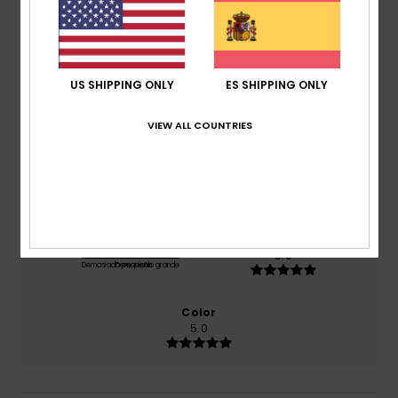
basado en
1 reseñas verificadas
desde julio 2026
El 100% de nuestros clientes recomiendan este
producto
US SHIPPING ONLY
ES SHIPPING ONLY
Comodidad
5.0
VIEW ALL COUNTRIES
Relación calidad-precio
5.0
Talla
Material
5.0
Demasiado pequeño
Demasiado grande
Color
5.0