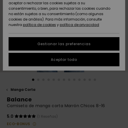
Freedom
aceptar o rechazar las cookies sujetas a su
consentimiento, o bien, para rechazar las cookies cuando
Comunidad
AYUDA &
no están sujetas a su consentimiento (como algunas
Protección de
Novedades
Novedades
CONTACTO
cookies de análisis). Para más información, consulte
datos
nuestra
política de cookies
y
política de privacidad
personales
SOSTENIBILIDAD
Destacados
Destacados
Guía de tallas
Gestionar las preferencias
TIENDAS
Inicia una
Aceptar todo
QUIKSILVER APP
conversación
para obtener
la respuesta
LISTA DE
más rápida a
FAVORITOS
tu pregunta.
Manga Corta
Iniciar una
Balance
conversación
Camiseta de manga corta Marrón Chicos 8-16
Encuentra
respuestas a
5.0
(1 Reseñas)
las preguntas
ECO-BONUS
más