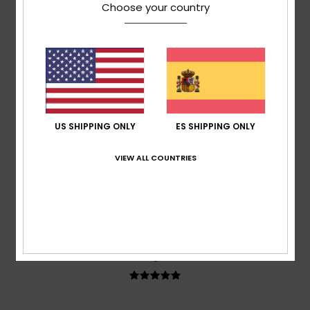
Choose your country
5
/5
US SHIPPING ONLY
ES SHIPPING ONLY
Frederic
12. julio 2026
Compra verificada
Un producto estupendo
VIEW ALL COUNTRIES
Mostrar original - Français
Comodidad
: 5
Relación calidad-precio
: 5
Material
:
/5
/5
5
Color
: 5
/5
/5
Recomiendo este producto
5
/5