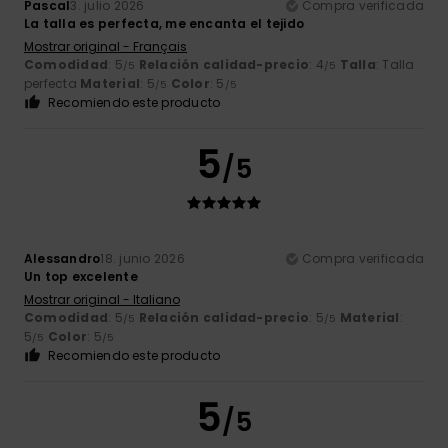
Pascal
3. julio 2026
Compra verificada
La talla es perfecta, me encanta el tejido
Mostrar original - Français
Comodidad
: 5
Relación calidad-precio
: 4
Talla
: Talla
/5
/5
perfecta
Material
: 5
Color
: 5
/5
/5
Recomiendo este producto
5
/5
Alessandro
18. junio 2026
Compra verificada
Un top excelente
Mostrar original - Italiano
Comodidad
: 5
Relación calidad-precio
: 5
Material
:
/5
/5
5
Color
: 5
/5
/5
Recomiendo este producto
5
/5