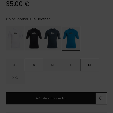
frecuentes y
35,00 €
accede a
nuestro
formulario de
Snorkel Blue Heather
Color
contacto.
Consultar
las FAQ
XS
S
M
L
XL
XXL
Añadir a la cesta