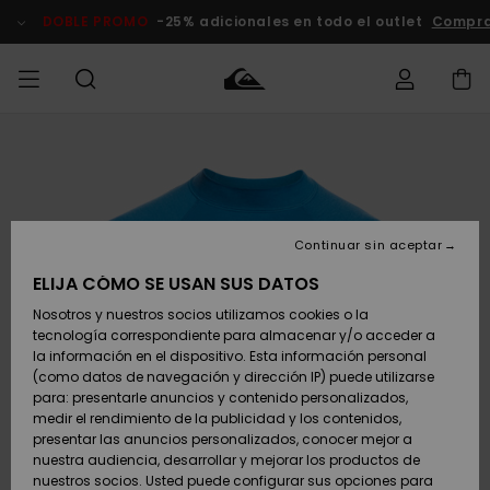
Pasar
a
DOBLE PROMO
-25% adicionales en todo el outlet
Compra
la
información
del
producto
Accede a tu
HOMBRE
Ropa
Ropa
Shop
Surf Shop
Tienda
Outlet
pedido
Hombre
Snow
Hombre
Hombre
NIÑO
Envio
Accesorios
Accesorios
Novedades
Continuar sin aceptar
Surf Shop
Outlet
MUJER
Niño
Tienda
Niños
Devoluciones
ELIJA CÓMO SE USAN SUS DATOS
Snow Niños
Zapatos y
Zapatos y
Destacados
Nosotros y nuestros socios utilizamos cookies o la
chanclas
chanclas
SURF
tecnología correspondiente para almacenar y/o acceder a
Pago
Highlights
Outlet
la información en el dispositivo. Esta información personal
Tienda
Mujer
(como datos de navegación y dirección IP) puede utilizarse
Snow
SNOW
Snow Mujer
Tarjeta de
para: presentarle anuncios y contenido personalizados,
Surf
Surf
regalo
medir el rendimiento de la publicidad y los contenidos,
Comunidad
presentar las anuncios personalizados, conocer mejor a
DOBLE
nuestra audiencia, desarrollar y mejorar los productos de
Destacados
PROMO
Quiksilver
Snow
Snow
nuestros socios. Usted puede configurar sus opciones para