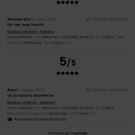
Alessandro
18. junio 2026
Compra verificada
Un top muy bonito
Mostrar original - Italiano
Comodidad
: 5
Relación calidad-precio
: 5
Talla
: Talla
/5
/5
perfecta
Material
: 5
Color
: 5
/5
/5
5
/5
Alex
15. febrero 2026
Compra verificada
Un producto excelente
Mostrar original - Deutsch
Comodidad
: 4
Relación calidad-precio
: 5
Talla
:
/5
/5
Demasiado pequeño
Material
: 5
Color
: 4
/5
/5
Recomiendo este producto
Verificado por
TrustVille