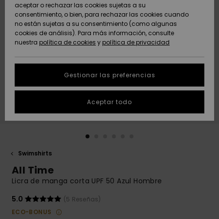
Freedom
aceptar o rechazar las cookies sujetas a su
consentimiento, o bien, para rechazar las cookies cuando
Comunidad
AYUDA &
no están sujetas a su consentimiento (como algunas
Protección de
Novedades
Novedades
CONTACTO
cookies de análisis). Para más información, consulte
datos
nuestra
política de cookies
y
política de privacidad
personales
SOSTENIBILIDAD
Destacados
Destacados
Guía de tallas
Gestionar las preferencias
TIENDAS
Inicia una
Aceptar todo
QUIKSILVER APP
conversación
para obtener
la respuesta
LISTA DE
más rápida a
FAVORITOS
tu pregunta.
Swimshirts
Iniciar una
All Time
conversación
Licra de manga corta UPF 50 Azul Hombre
Encuentra
respuestas a
5.0
(5 Reseñas)
las preguntas
ECO-BONUS
más