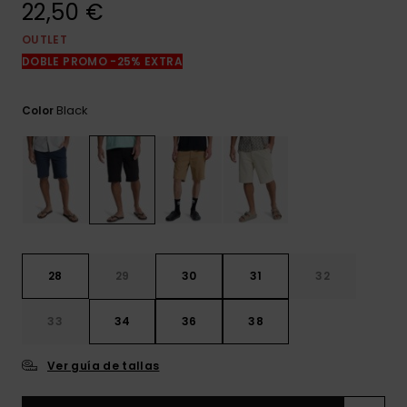
22,50 €
frecuentes y
accede a
nuestro
OUTLET
formulario de
DOBLE PROMO -25% EXTRA
contacto.
Consultar
Black
Color
las FAQ
28
29
30
31
32
33
34
36
38
Ver guía de tallas