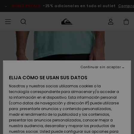
Pasar
a
DOBLE PROMO
-25% adicionales en todo el outlet
Compra
la
información
del
producto
Accede a tu
HOMBRE
Ropa
Ropa
Shop
Surf Shop
Tienda
Outlet
pedido
Hombre
Snow
Hombre
Hombre
NIÑO
Envio
Accesorios
Accesorios
Novedades
Continuar sin aceptar
Surf Shop
Outlet
MUJER
Niño
Tienda
Niños
Devoluciones
ELIJA CÓMO SE USAN SUS DATOS
Snow Niños
Zapatos y
Zapatos y
Destacados
Nosotros y nuestros socios utilizamos cookies o la
chanclas
chanclas
SURF
tecnología correspondiente para almacenar y/o acceder a
Pago
Highlights
Outlet
la información en el dispositivo. Esta información personal
Tienda
Mujer
(como datos de navegación y dirección IP) puede utilizarse
Snow
SNOW
Snow Mujer
Tarjeta de
para: presentarle anuncios y contenido personalizados,
Surf
Surf
regalo
medir el rendimiento de la publicidad y los contenidos,
Comunidad
presentar las anuncios personalizados, conocer mejor a
DOBLE
nuestra audiencia, desarrollar y mejorar los productos de
Destacados
PROMO
Quiksilver
Snow
Snow
nuestros socios. Usted puede configurar sus opciones para