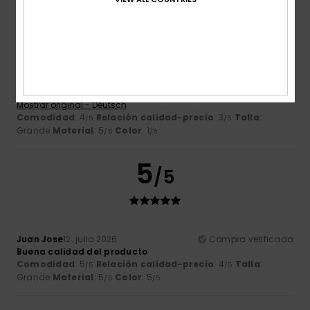
/5
Urs
13. julio 2026
Compra verificada
Tenía manchas circulares y no presentaba un tono marrón
uniforme
Mostrar original - Deutsch
Comodidad
: 4
Relación calidad-precio
: 3
Talla
:
/5
/5
Grande
Material
: 5
Color
: 1
/5
/5
5
/5
Juan Jose
12. julio 2026
Compra verificada
Buena calidad del producto
Comodidad
: 5
Relación calidad-precio
: 4
Talla
:
/5
/5
Grande
Material
: 5
Color
: 5
/5
/5