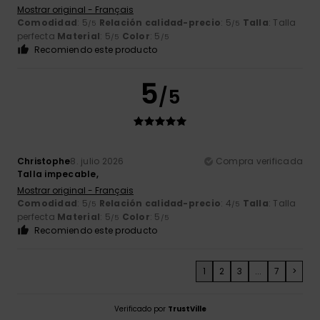
Mostrar original - Français
Comodidad
: 5
Relación calidad-precio
: 5
Talla
: Talla
/5
/5
perfecta
Material
: 5
Color
: 5
/5
/5
Recomiendo este producto
5
/5
Christophe
8. julio 2026
Compra verificada
Talla impecable,
Mostrar original - Français
Comodidad
: 5
Relación calidad-precio
: 4
Talla
: Talla
/5
/5
perfecta
Material
: 5
Color
: 5
/5
/5
Recomiendo este producto
1
2
3
...
7
>
Verificado por
TrustVille