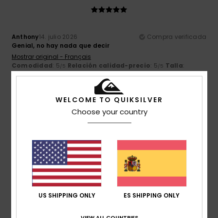
Anthony
14. julio 2026
Compra verificada
Genial, no hay nada que decir
Mostrar original - Français
Comodidad
: 5
Relación calidad-precio
: 5
Talla
:
/5
/5
Demasiado grande
Material
: 5
Color
: 5
/5
/5
Recomiendo este producto
WELCOME TO QUIKSILVER
5
Choose your country
/5
Noelia
13. julio 2026
Compra verificada
Estilo y comodidad
Comodidad
: 5
Relación calidad-precio
: 5
Talla
:
/5
/5
Demasiado grande
Material
: 4
Color
: 5
/5
/5
US SHIPPING ONLY
ES SHIPPING ONLY
3
VIEW ALL COUNTRIES