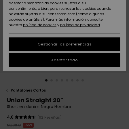
Freedom
aceptar o rechazar las cookies sujetas a su
consentimiento, o bien, para rechazar las cookies cuando
Comunidad
AYUDA &
no están sujetas a su consentimiento (como algunas
Protección de
Novedades
Novedades
CONTACTO
cookies de análisis). Para más información, consulte
datos
nuestra
política de cookies
y
política de privacidad
personales
SOSTENIBILIDAD
Destacados
Destacados
Guía de tallas
Gestionar las preferencias
TIENDAS
Inicia una
Aceptar todo
QUIKSILVER APP
conversación
para obtener
la respuesta
LISTA DE
más rápida a
FAVORITOS
tu pregunta.
Pantalones Cortos
Iniciar una
Union Straight 20"
conversación
Short en denim Negro Hombre
Encuentra
respuestas a
4.6
(62 Reseñas)
las preguntas
50,00 €
55%
más