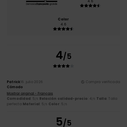
4.6
Demasiado pequeño
Demasiado grande
Color
4.6
4
/5
Patrick
16. julio 2026
Compra verificada
Cómodo
Mostrar original - Français
Comodidad
: 5
Relación calidad-precio
: 4
Talla
: Talla
/5
/5
perfecta
Material
: 5
Color
: 5
/5
/5
5
/5