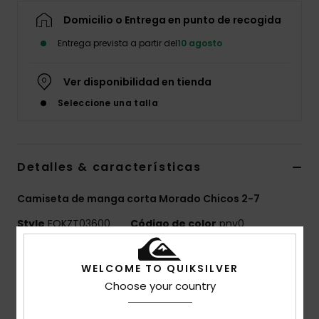
Domicilio o Entrega en punto de recogida
Entrega prevista a partir del
10 agosto
Ver disponibilidad en tienda
Seleccione una talla
Detalles & características
Camiseta de manga corta Morado Chicos 2-7
Style
EQKZT03600
Código de color
pny0
Características
WELCOME TO QUIKSILVER
Choose your country
MADE BETTER
Confeccionado con un 25% de fibras de algodón