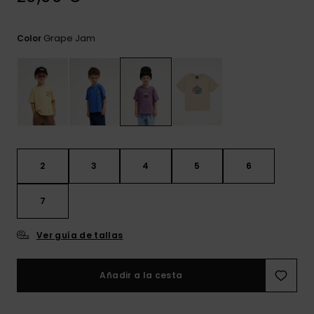
frecuentes y
accede a
nuestro
Grape Jam
Color
formulario de
contacto.
Consultar
las FAQ
2
3
4
5
6
7
Ver guía de tallas
Añadir a la cesta