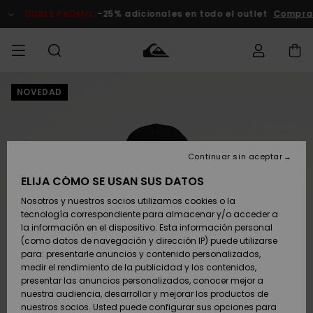
Pasar
a
DOBLE PROMO
-25% adicionales en todo el outlet
Compra
la
información
del
producto
NOVEDAD
Accede a tu
HOMBRE
Ropa
Ropa
Shop
Surf Shop
Tienda
Outlet
pedido
Hombre
Snow
Hombre
Hombre
NIÑO
Envio
Accesorios
Accesorios
Novedades
Continuar sin aceptar
Surf Shop
Outlet
MUJER
Niño
Tienda
Niños
Devoluciones
ELIJA CÓMO SE USAN SUS DATOS
Snow Niños
Zapatos y
Zapatos y
Destacados
Nosotros y nuestros socios utilizamos cookies o la
chanclas
chanclas
SURF
tecnología correspondiente para almacenar y/o acceder a
Pago
Highlights
Outlet
la información en el dispositivo. Esta información personal
Tienda
Mujer
(como datos de navegación y dirección IP) puede utilizarse
Snow
SNOW
Snow Mujer
Tarjeta de
para: presentarle anuncios y contenido personalizados,
Surf
Surf
regalo
medir el rendimiento de la publicidad y los contenidos,
Comunidad
presentar las anuncios personalizados, conocer mejor a
DOBLE
nuestra audiencia, desarrollar y mejorar los productos de
Destacados
PROMO
Quiksilver
Snow
Snow
nuestros socios. Usted puede configurar sus opciones para