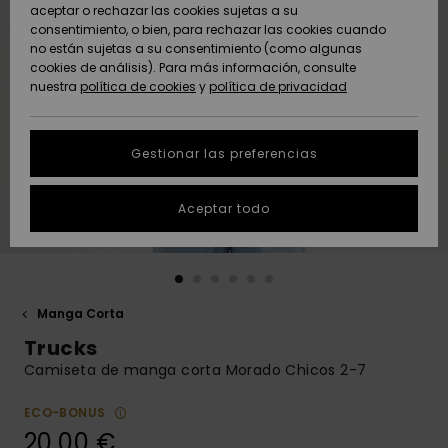
Freedom
aceptar o rechazar las cookies sujetas a su
consentimiento, o bien, para rechazar las cookies cuando
Comunidad
AYUDA &
no están sujetas a su consentimiento (como algunas
Protección de
Novedades
Novedades
CONTACTO
cookies de análisis). Para más información, consulte
datos
nuestra
política de cookies
y
política de privacidad
personales
SOSTENIBILIDAD
Destacados
Destacados
Guía de tallas
Gestionar las preferencias
TIENDAS
Inicia una
Aceptar todo
QUIKSILVER APP
conversación
para obtener
la respuesta
LISTA DE
más rápida a
FAVORITOS
tu pregunta.
Manga Corta
Iniciar una
Trucks
conversación
Camiseta de manga corta Morado Chicos 2-7
Encuentra
respuestas a
ECO-BONUS
las preguntas
20,00 €
más