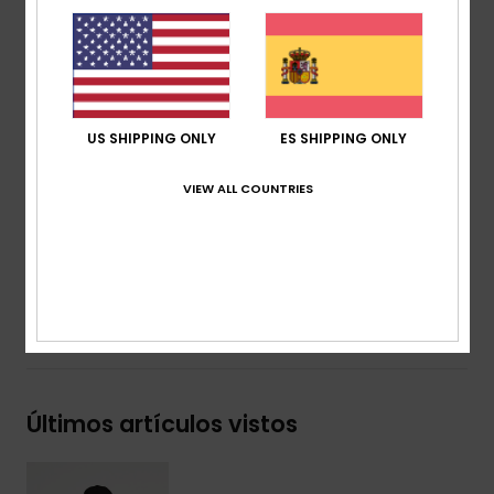
reciclado a partir de residuos textiles preconsumo
Tejido:
tejido de punto jersey 70% algodón, 30%
algodón reciclado [160 g/m2]
Corte:
corte Regular
Cuello:
redondo
US SHIPPING ONLY
ES SHIPPING ONLY
Otros:
serigrafía en el pecho y la espalda
Marca:
etiqueta en el lateral
VIEW ALL COUNTRIES
Composición
[Tejido principal] 70% algodón, 30%
algodón reciclado
Envíos y Devoluciones
Últimos artículos vistos