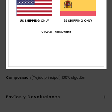
Mangas:
Manga larga
Bolsillos:
bolsillos delanteros de parche en la parte
delantera
US SHIPPING ONLY
ES SHIPPING ONLY
Bolsillo interior
Cierre:
cierre frontal con corchetes metálicos
VIEW ALL COUNTRIES
Tejido interior:
interior de tafetán
Puños y bajo semielásticos
Insignia de cuero reciclado Quiksilver en la manga
Incripción Quiksilver bordada en el pecho
La modelo de la foto de estudio mide 180cm/70" y
lleva una talla M
Composición
[Tejido principal] 100% algodón
Envíos y Devoluciones