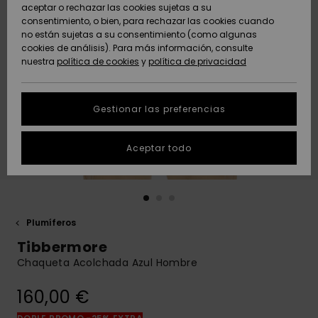
Freedom
aceptar o rechazar las cookies sujetas a su
consentimiento, o bien, para rechazar las cookies cuando
Comunidad
AYUDA &
no están sujetas a su consentimiento (como algunas
Protección de
Novedades
Novedades
CONTACTO
cookies de análisis). Para más información, consulte
datos
nuestra
política de cookies
y
política de privacidad
personales
SOSTENIBILIDAD
Destacados
Destacados
Guía de tallas
Gestionar las preferencias
TIENDAS
Inicia una
Aceptar todo
QUIKSILVER APP
conversación
para obtener
la respuesta
LISTA DE
más rápida a
FAVORITOS
tu pregunta.
Plumíferos
Iniciar una
Tibbermore
conversación
Chaqueta Acolchada Azul Hombre
Encuentra
respuestas a
160,00 €
las preguntas
más