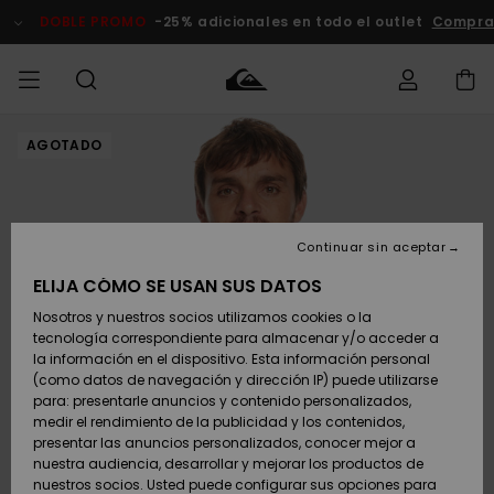
Pasar
a
DOBLE PROMO
-25% adicionales en todo el outlet
Comprar
la
información
del
producto
AGOTADO
Accede a tu
HOMBRE
Ropa
Ropa
Shop
Surf Shop
Tienda
Outlet
pedido
Hombre
Snow
Hombre
Hombre
NIÑO
Envio
Accesorios
Accesorios
Novedades
Continuar sin aceptar
Surf Shop
Outlet
MUJER
Niño
Tienda
Niños
Devoluciones
ELIJA CÓMO SE USAN SUS DATOS
Snow Niños
Zapatos y
Zapatos y
Destacados
Nosotros y nuestros socios utilizamos cookies o la
chanclas
chanclas
SURF
tecnología correspondiente para almacenar y/o acceder a
Pago
Highlights
Outlet
la información en el dispositivo. Esta información personal
Tienda
Mujer
(como datos de navegación y dirección IP) puede utilizarse
Snow
SNOW
Snow Mujer
Tarjeta de
para: presentarle anuncios y contenido personalizados,
Surf
Surf
regalo
medir el rendimiento de la publicidad y los contenidos,
Comunidad
presentar las anuncios personalizados, conocer mejor a
DOBLE
nuestra audiencia, desarrollar y mejorar los productos de
Destacados
PROMO
Quiksilver
Snow
Snow
nuestros socios. Usted puede configurar sus opciones para