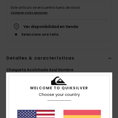
Este artículo se encuentra fuera de stock.
Comprar otras opciones
Ver disponibilidad en tienda
Seleccione una talla
Detalles & características
Chaqueta Acolchada Azul Hombre
Style
EQYJK03984
Código de color
byg0
WELCOME TO QUIKSILVER
Características
Choose your country
tejido:
tejido de pana de algodón
corte:
corte normal
Cuello:
Cuello de camisa