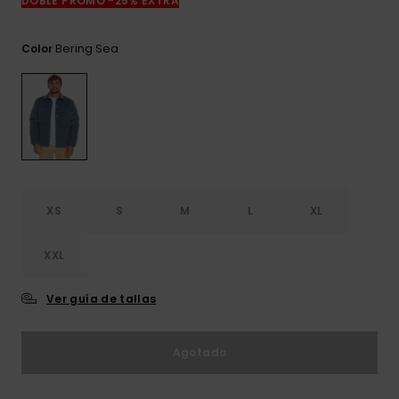
DOBLE PROMO -25% EXTRA
frecuentes y
accede a
nuestro
Bering Sea
Color
formulario de
contacto.
Consultar
las FAQ
XS
S
M
L
XL
XXL
Ver guía de tallas
Agotado