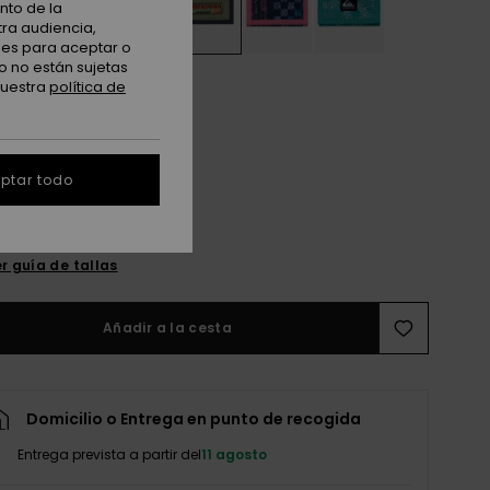
nto de la
tra audiencia,
nes para aceptar o
o no están sujetas
nuestra
política de
ptar todo
M
L
r guía de tallas
Añadir a la cesta
Domicilio o Entrega en punto de recogida
Entrega prevista a partir del
11 agosto