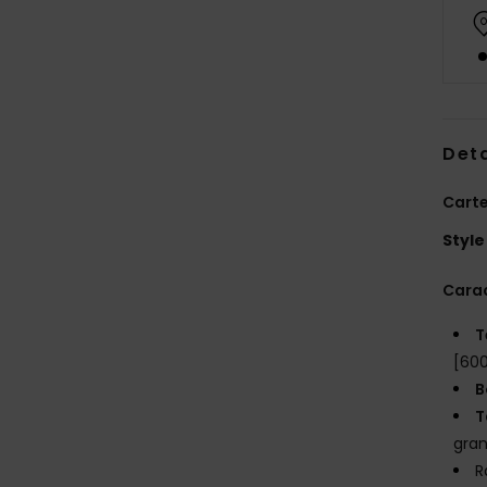
Deta
Carte
Style
Carac
T
[60
B
T
gran
R