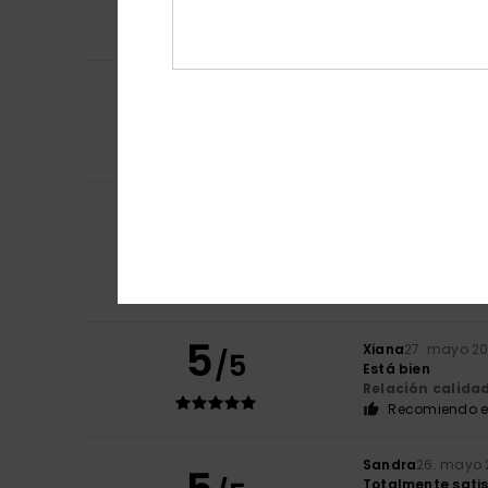
Relación calida
Recomiendo e
4
Stéphanie
18. jun
/5
Cumple con las 
Mostrar original - 
Relación calida
Isabelle
29. mayo
5
/5
Excelente atenció
Mostrar original - 
Relación calida
Recomiendo e
5
Xiana
27. mayo 2
/5
Está bien
Relación calida
Recomiendo e
Sandra
26. mayo 
Totalmente satis