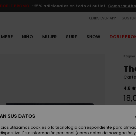
DOBLE PROMO
-25% adicionales en todo el outlet
Comprar Aho
QUIKSILVER APP
SOSTENI
OMBRE
NIÑO
MUJER
SURF
SNOW
DOBLE PR
Página 
Th
Carte
4.8
18,
SAN SUS DATOS
Color
ocios utilizamos cookies o la tecnología correspondiente para alm
 dispositivo. Esta información personal (como datos de navegación y 