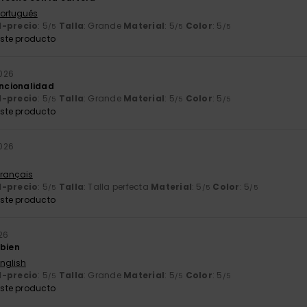
 Português
d-precio
: 5
Talla
: Grande
Material
: 5
Color
: 5
/5
/5
/5
ste producto
026
uncionalidad
d-precio
: 5
Talla
: Grande
Material
: 5
Color
: 5
/5
/5
/5
ste producto
026
Français
d-precio
: 5
Talla
: Talla perfecta
Material
: 5
Color
: 5
/5
/5
/5
ste producto
26
 bien
English
d-precio
: 5
Talla
: Grande
Material
: 5
Color
: 5
/5
/5
/5
ste producto