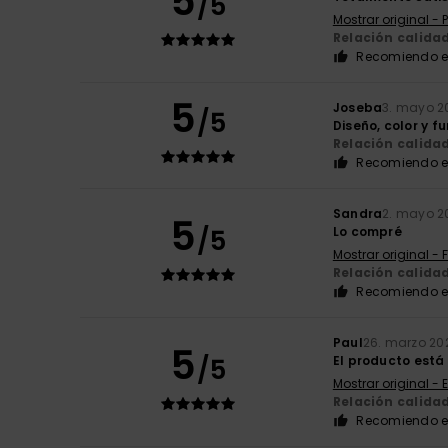
5
/5
Mostrar original -
Relación calida
Recomiendo e
5
Joseba
3. mayo 2
/5
Diseño, color y f
Relación calida
Recomiendo e
Sandra
2. mayo 2
5
/5
Lo compré
Mostrar original - 
Relación calida
Recomiendo e
Paul
26. marzo 20
5
/5
El producto está
Mostrar original - 
Relación calida
Recomiendo e