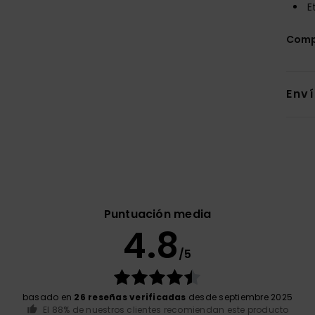
E
Comp
Env
Puntuación media
4.8
/5
basado en
26 reseñas verificadas
desde septiembre 2025
El 88% de nuestros clientes recomiendan este producto