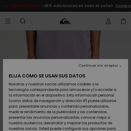
Pasar
a
DOBLE PROMO
-25% adicionales en todo el outlet
Compra
la
información
del
producto
Accede a tu
HOMBRE
Ropa
Ropa
Shop
Surf Shop
Tienda
Outlet
pedido
Hombre
Snow
Hombre
Hombre
NIÑO
Envio
Accesorios
Accesorios
Novedades
Continuar sin aceptar
Surf Shop
Outlet
MUJER
Niño
Tienda
Niños
Devoluciones
ELIJA CÓMO SE USAN SUS DATOS
Snow Niños
Zapatos y
Zapatos y
Destacados
Nosotros y nuestros socios utilizamos cookies o la
chanclas
chanclas
SURF
tecnología correspondiente para almacenar y/o acceder a
Pago
Highlights
Outlet
la información en el dispositivo. Esta información personal
Tienda
Mujer
(como datos de navegación y dirección IP) puede utilizarse
Snow
SNOW
Snow Mujer
Tarjeta de
para: presentarle anuncios y contenido personalizados,
Surf
Surf
regalo
medir el rendimiento de la publicidad y los contenidos,
Comunidad
presentar las anuncios personalizados, conocer mejor a
DOBLE
nuestra audiencia, desarrollar y mejorar los productos de
Destacados
PROMO
Quiksilver
Snow
Snow
nuestros socios. Usted puede configurar sus opciones para