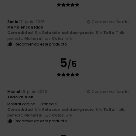
Sonia
27. junio 2026
Compra verificada
Me ha encantado
Comodidad
: 5
Relación calidad-precio
: 5
Talla
: Talla
/5
/5
perfecta
Material
: 5
Color
: 5
/5
/5
Recomiendo este producto
5
/5
Michel
26. junio 2026
Compra verificada
Todo va bien.
Mostrar original - Français
Comodidad
: 5
Relación calidad-precio
: 5
Talla
: Talla
/5
/5
perfecta
Material
: 5
Color
: 5
/5
/5
Recomiendo este producto