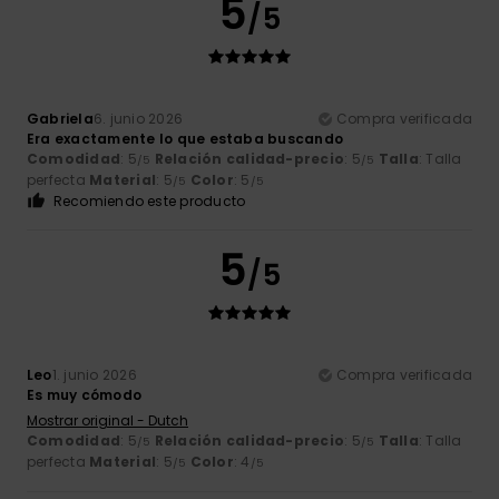
5
/5
Gabriela
6. junio 2026
Compra verificada
Era exactamente lo que estaba buscando
Comodidad
: 5
Relación calidad-precio
: 5
Talla
: Talla
/5
/5
perfecta
Material
: 5
Color
: 5
/5
/5
Recomiendo este producto
5
/5
Leo
1. junio 2026
Compra verificada
Es muy cómodo
Mostrar original - Dutch
Comodidad
: 5
Relación calidad-precio
: 5
Talla
: Talla
/5
/5
perfecta
Material
: 5
Color
: 4
/5
/5