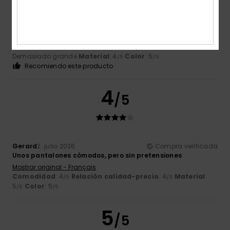
Barroso
3. julio 2026
Compra verificada
Me queda como un guante
Mostrar original - Português
Comodidad
: 5
Relación calidad-precio
: 3
Talla
:
/5
/5
Demasiado grande
Material
: 4
Color
: 5
/5
/5
Recomiendo este producto
4
/5
Gerard
2. julio 2026
Compra verificada
Unos pantalones cómodos, pero sin pretensiones
Mostrar original - Français
Comodidad
: 4
Relación calidad-precio
: 4
Material
:
/5
/5
5
Color
: 5
/5
/5
5
/5