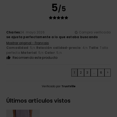
5
/5
Charles
24. mayo 2026
Compra verificada
se ajusta perfectamente a lo que estaba buscando
Mostrar original - Français
Comodidad
: 5
Relación calidad-precio
: 4
Talla
: Talla
/5
/5
perfecta
Material
: 5
Color
: 5
/5
/5
Recomiendo este producto
1
2
3
...
6
>
Verificado por
TrustVille
Últimos artículos vistos