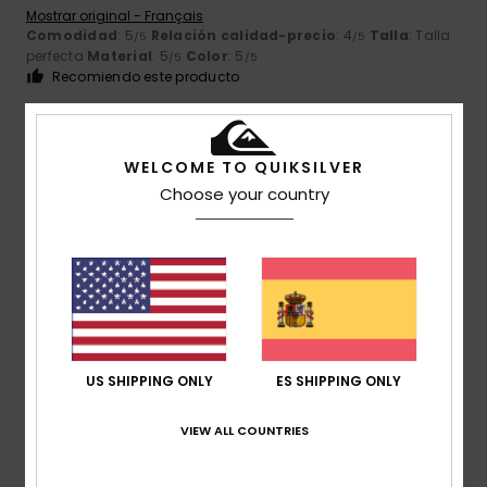
Mostrar original - Français
Comodidad
: 5
Relación calidad-precio
: 4
Talla
: Talla
/5
/5
perfecta
Material
: 5
Color
: 5
/5
/5
Recomiendo este producto
5
/5
WELCOME TO QUIKSILVER
Choose your country
Eddy
5. julio 2026
Compra verificada
Relación calidad-precio
Mostrar original - Français
Comodidad
: 5
Relación calidad-precio
: 5
Talla
: Talla
/5
/5
perfecta
Material
: 5
Color
: 5
/5
/5
Recomiendo este producto
US SHIPPING ONLY
ES SHIPPING ONLY
5
/5
VIEW ALL COUNTRIES