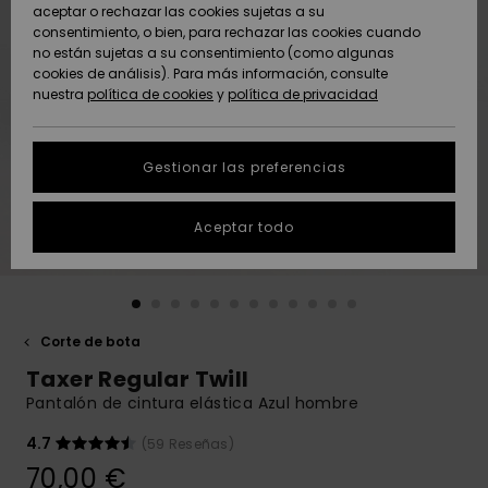
Freedom
aceptar o rechazar las cookies sujetas a su
consentimiento, o bien, para rechazar las cookies cuando
Comunidad
AYUDA &
no están sujetas a su consentimiento (como algunas
Protección de
Novedades
Novedades
CONTACTO
cookies de análisis). Para más información, consulte
datos
nuestra
política de cookies
y
política de privacidad
personales
SOSTENIBILIDAD
Destacados
Destacados
Guía de tallas
Gestionar las preferencias
TIENDAS
Inicia una
Aceptar todo
QUIKSILVER APP
conversación
para obtener
la respuesta
LISTA DE
más rápida a
FAVORITOS
tu pregunta.
Corte de bota
Iniciar una
Taxer Regular Twill
conversación
Pantalón de cintura elástica Azul hombre
Encuentra
respuestas a
4.7
(59 Reseñas)
las preguntas
70,00 €
más