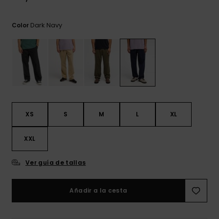
frecuentes y
accede a
nuestro
Dark Navy
Color
formulario de
contacto.
Consultar
las FAQ
XS
S
M
L
XL
XXL
Ver guía de tallas
Añadir a la cesta