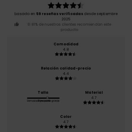
basado en
59 reseñas verificadas
desde septiembre
2025
El 81% de nuestros clientes recomiendan este
producto
Comodidad
4.8
Relación calidad-precio
4.4
Talla
Material
4.7
Demasiado pequeño
Demasiado grande
Color
4.7