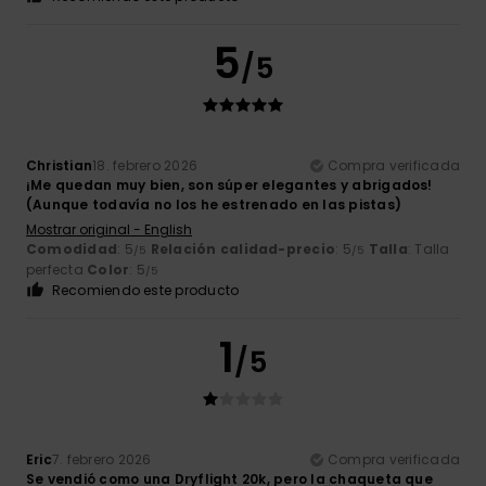
5
/5
Christian
18. febrero 2026
Compra verificada
¡Me quedan muy bien, son súper elegantes y abrigados!
(Aunque todavía no los he estrenado en las pistas)
Mostrar original - English
Comodidad
: 5
Relación calidad-precio
: 5
Talla
: Talla
/5
/5
perfecta
Color
: 5
/5
Recomiendo este producto
1
/5
Eric
7. febrero 2026
Compra verificada
Se vendió como una Dryflight 20k, pero la chaqueta que