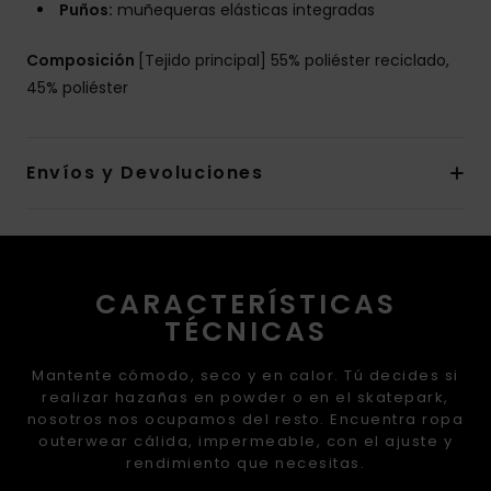
Puños:
muñequeras elásticas integradas
Composición
[Tejido principal] 55% poliéster reciclado,
45% poliéster
Envíos y Devoluciones
CARACTERÍSTICAS
TÉCNICAS
Mantente cómodo, seco y en calor. Tú decides si
realizar hazañas en powder o en el skatepark,
nosotros nos ocupamos del resto. Encuentra ropa
outerwear cálida, impermeable, con el ajuste y
rendimiento que necesitas.