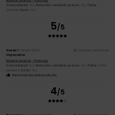
Mostrar original - Français
Comodidad
: 4
Relación calidad-precio
: 3
Talla
:
/5
/5
Grande
Color
: 5
/5
5
/5
Xavier
18. enero 2026
Compra verificada
Impecable
Mostrar original - Français
Comodidad
: 5
Relación calidad-precio
: 4
Talla
: Talla
/5
/5
perfecta
Color
: 5
/5
Recomiendo este producto
4
/5