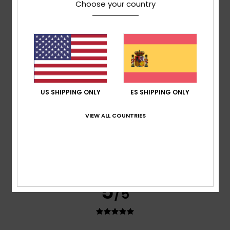
Choose your country
4.7
5
/5
US SHIPPING ONLY
ES SHIPPING ONLY
Patricck
24. mayo 2026
Compra verificada
VIEW ALL COUNTRIES
Producto de gran rendimiento
Mostrar original - Français
Comodidad
: 5
Relación calidad-precio
: 5
Talla
: Talla
/5
/5
perfecta
Material
: 5
Color
: 5
/5
/5
Recomiendo este producto
5
/5