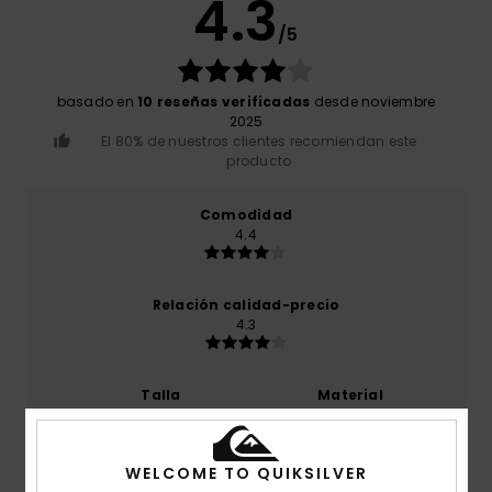
4.3
/5
basado en
10 reseñas verificadas
desde noviembre
2025
El 80% de nuestros clientes recomiendan este
producto
Comodidad
4.4
Relación calidad-precio
4.3
Talla
Material
5.0
Demasiado pequeño
Demasiado grande
WELCOME TO QUIKSILVER
Color