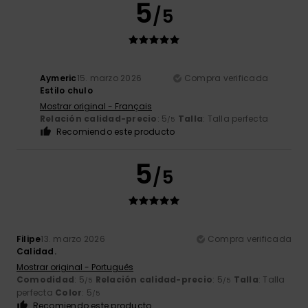
5
/5
Aymeric
15. marzo 2026
Compra verificada
Estilo chulo
Mostrar original - Français
Relación calidad-precio
: 5
Talla
: Talla perfecta
/5
Recomiendo este producto
5
/5
Filipe
13. marzo 2026
Compra verificada
Calidad.
Mostrar original - Português
Comodidad
: 5
Relación calidad-precio
: 5
Talla
: Talla
/5
/5
perfecta
Color
: 5
/5
Recomiendo este producto