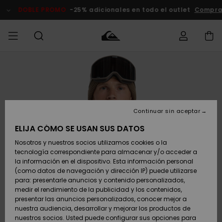
Pasar
a
DOBLE PROMO
-25% adicionales en todo el outlet
Comprar A
la
información
del
producto
Accede a tu
HOMBRE
Ropa
Ropa
Shop
Surf Shop
Tienda
Outlet
pedido
Hombre
Snow
Hombre
Hombre
NIÑO
Envio
Accesorios
Accesorios
Novedades
Continuar sin aceptar
Surf Shop
Outlet
MUJER
Niño
Tienda
Niños
Devoluciones
ELIJA CÓMO SE USAN SUS DATOS
Snow Niños
Zapatos y
Zapatos y
Destacados
Nosotros y nuestros socios utilizamos cookies o la
chanclas
chanclas
SURF
tecnología correspondiente para almacenar y/o acceder a
Pago
Highlights
Outlet
la información en el dispositivo. Esta información personal
Tienda
Mujer
(como datos de navegación y dirección IP) puede utilizarse
Snow
SNOW
Snow Mujer
Tarjeta de
para: presentarle anuncios y contenido personalizados,
Surf
Surf
regalo
medir el rendimiento de la publicidad y los contenidos,
Comunidad
presentar las anuncios personalizados, conocer mejor a
DOBLE
nuestra audiencia, desarrollar y mejorar los productos de
Destacados
PROMO
Quiksilver
Snow
Snow
nuestros socios. Usted puede configurar sus opciones para