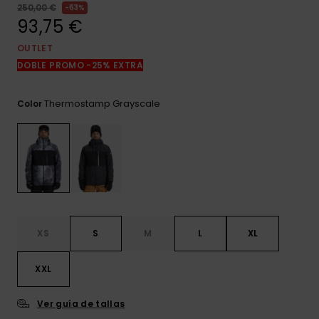
frecuentes y
250,00 €
63%
accede a
93,75 €
nuestro
formulario de
OUTLET
contacto.
DOBLE PROMO -25% EXTRA
Consultar
las FAQ
Thermostamp Grayscale
Color
XS
S
M
L
XL
XXL
Ver guía de tallas