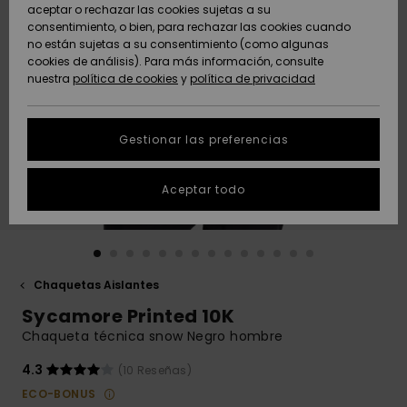
Freedom
aceptar o rechazar las cookies sujetas a su
consentimiento, o bien, para rechazar las cookies cuando
Comunidad
AYUDA &
no están sujetas a su consentimiento (como algunas
Protección de
Novedades
Novedades
CONTACTO
cookies de análisis). Para más información, consulte
datos
nuestra
política de cookies
y
política de privacidad
personales
SOSTENIBILIDAD
Destacados
Destacados
Guía de tallas
Gestionar las preferencias
TIENDAS
Inicia una
Aceptar todo
QUIKSILVER APP
conversación
para obtener
la respuesta
LISTA DE
más rápida a
FAVORITOS
tu pregunta.
Chaquetas Aislantes
Iniciar una
Sycamore Printed 10K
conversación
Chaqueta técnica snow Negro hombre
Encuentra
respuestas a
4.3
(10 Reseñas)
las preguntas
ECO-BONUS
más