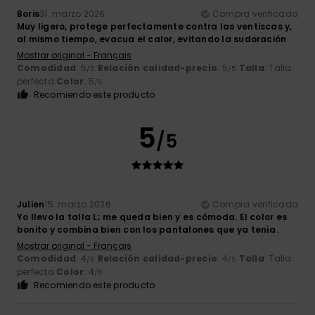
Boris
31. marzo 2026
Compra verificada
Muy ligero, protege perfectamente contra las ventiscas y,
al mismo tiempo, evacua el calor, evitando la sudoración
Mostrar original - Français
Comodidad
: 5
Relación calidad-precio
: 5
Talla
: Talla
/5
/5
perfecta
Color
: 5
/5
Recomiendo este producto
5
/5
Julien
15. marzo 2026
Compra verificada
Yo llevo la talla L; me queda bien y es cómoda. El color es
bonito y combina bien con los pantalones que ya tenía.
Mostrar original - Français
Comodidad
: 4
Relación calidad-precio
: 4
Talla
: Talla
/5
/5
perfecta
Color
: 4
/5
Recomiendo este producto