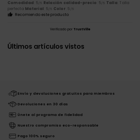
Comodidad
: 5
Relación calidad-precio
: 5
Talla
: Talla
/5
/5
perfecta
Material
: 5
Color
: 5
/5
/5
Recomiendo este producto
Verificado por
TrustVille
Últimos artículos vistos
Envío y devoluciones gratuitos para miembros
Devoluciones en 30 días
Únete al programa de fidelidad
Nuestro compromiso eco-responsable
Pago 100% seguro