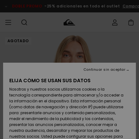
Pasar
a
DOBLE PROMO
-25% adicionales en todo el outlet
Compra
la
información
del
producto
AGOTADO
Accede a tu
HOMBRE
Ropa
Ropa
Shop
Surf Shop
Tienda
Outlet
pedido
Hombre
Snow
Hombre
Hombre
NIÑO
Envio
Accesorios
Accesorios
Novedades
Continuar sin aceptar
Surf Shop
Outlet
MUJER
Niño
Tienda
Niños
Devoluciones
ELIJA CÓMO SE USAN SUS DATOS
Snow Niños
Zapatos y
Zapatos y
Destacados
Nosotros y nuestros socios utilizamos cookies o la
chanclas
chanclas
SURF
tecnología correspondiente para almacenar y/o acceder a
Pago
Highlights
Outlet
la información en el dispositivo. Esta información personal
Tienda
Mujer
(como datos de navegación y dirección IP) puede utilizarse
Snow
SNOW
Snow Mujer
Tarjeta de
para: presentarle anuncios y contenido personalizados,
Surf
Surf
regalo
medir el rendimiento de la publicidad y los contenidos,
Comunidad
presentar las anuncios personalizados, conocer mejor a
DOBLE
nuestra audiencia, desarrollar y mejorar los productos de
Destacados
PROMO
Quiksilver
Snow
Snow
nuestros socios. Usted puede configurar sus opciones para