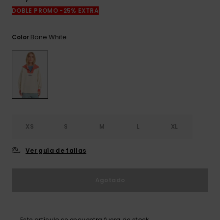
frecuentes y
DOBLE PROMO -25% EXTRA
accede a
nuestro
formulario de
Bone White
Color
contacto.
Consultar
las FAQ
XS
S
M
L
XL
Ver guía de tallas
Agotado
Este artículo se encuentra fuera de stock.