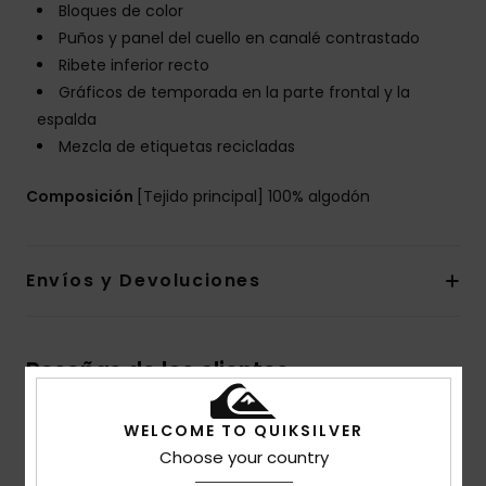
Bloques de color
Puños y panel del cuello en canalé contrastado
Ribete inferior recto
Gráficos de temporada en la parte frontal y la
espalda
Mezcla de etiquetas recicladas
Composición
[Tejido principal] 100% algodón
Envíos y Devoluciones
Reseñas de los clientes
WELCOME TO QUIKSILVER
Puntuación media
Choose your country