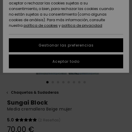
Freedom
aceptar o rechazar las cookies sujetas a su
consentimiento, o bien, para rechazar las cookies cuando
Comunidad
AYUDA &
no están sujetas a su consentimiento (como algunas
Protección de
Novedades
Novedades
CONTACTO
cookies de análisis). Para más información, consulte
datos
nuestra
política de cookies
y
política de privacidad
personales
SOSTENIBILIDAD
Destacados
Destacados
Guía de tallas
Gestionar las preferencias
TIENDAS
Inicia una
Aceptar todo
QUIKSILVER APP
conversación
para obtener
la respuesta
LISTA DE
más rápida a
FAVORITOS
tu pregunta.
Chaquetas & Sudaderas
Iniciar una
Sungai Block
conversación
Media cremallera Beige mujer
Encuentra
respuestas a
5.0
(2 Reseñas)
las preguntas
70,00 €
más