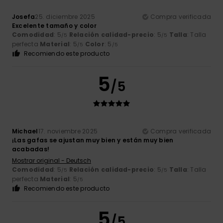
Josefa
25. diciembre 2025
Compra verificada
Excelente tamaño y color
Comodidad
: 5
Relación calidad-precio
: 5
Talla
: Talla
/5
/5
perfecta
Material
: 5
Color
: 5
/5
/5
Recomiendo este producto
5
/5
Michael
17. noviembre 2025
Compra verificada
¡Las gafas se ajustan muy bien y están muy bien
acabadas!
Mostrar original - Deutsch
Comodidad
: 5
Relación calidad-precio
: 5
Talla
: Talla
/5
/5
perfecta
Material
: 5
/5
Recomiendo este producto
5
/5