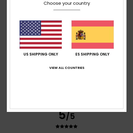
Choose your country
Comodidad
5.0
Relación calidad-precio
5.0
Talla
Material
US SHIPPING ONLY
ES SHIPPING ONLY
5.0
Demasiado pequeño
Demasiado grande
VIEW ALL COUNTRIES
Color
5.0
5
/5