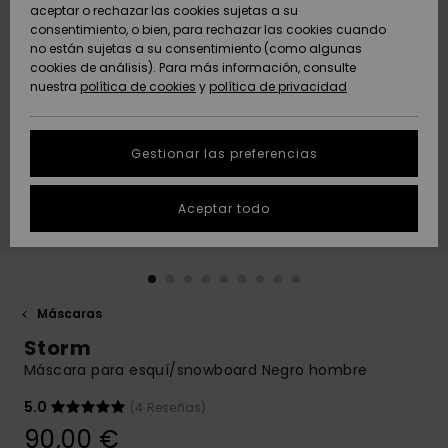
Freedom
aceptar o rechazar las cookies sujetas a su
consentimiento, o bien, para rechazar las cookies cuando
Comunidad
AYUDA &
no están sujetas a su consentimiento (como algunas
Protección de
Novedades
Novedades
CONTACTO
cookies de análisis). Para más información, consulte
datos
nuestra
política de cookies
y
política de privacidad
personales
SOSTENIBILIDAD
Destacados
Destacados
Guía de tallas
Gestionar las preferencias
TIENDAS
Inicia una
Aceptar todo
QUIKSILVER APP
conversación
para obtener
la respuesta
LISTA DE
más rápida a
FAVORITOS
tu pregunta.
Máscaras
Iniciar una
Storm
conversación
Máscara para esquí/snowboard Negro hombre
Encuentra
respuestas a
5.0
(4 Reseñas)
las preguntas
90,00 €
más