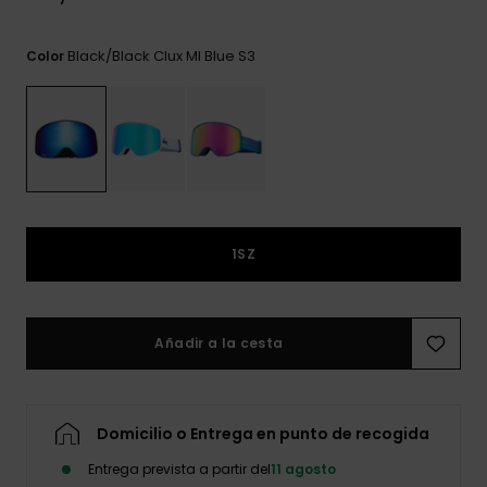
frecuentes y
accede a
nuestro
Black/black Clux Ml Blue S3
Color
formulario de
contacto.
Consultar
las FAQ
1SZ
Añadir a la cesta
Domicilio o Entrega en punto de recogida
Entrega prevista a partir del
11 agosto