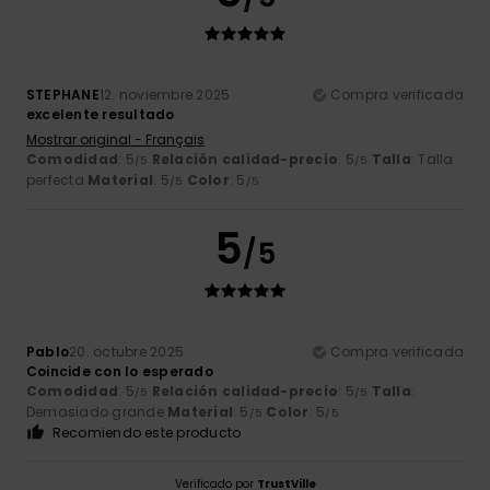
STEPHANE
12. noviembre 2025
Compra verificada
excelente resultado
Mostrar original - Français
Comodidad
: 5
Relación calidad-precio
: 5
Talla
: Talla
/5
/5
perfecta
Material
: 5
Color
: 5
/5
/5
5
/5
Pablo
20. octubre 2025
Compra verificada
Coincide con lo esperado
Comodidad
: 5
Relación calidad-precio
: 5
Talla
:
/5
/5
Demasiado grande
Material
: 5
Color
: 5
/5
/5
Recomiendo este producto
Verificado por
TrustVille