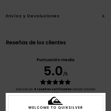
Envíos y Devoluciones
Reseñas de los clientes
Puntuación media
5.0
/5
basado en
4 reseñas verificadas
desde octubre
2025
El 75% de nuestros clientes recomiendan este
producto
WELCOME TO QUIKSILVER