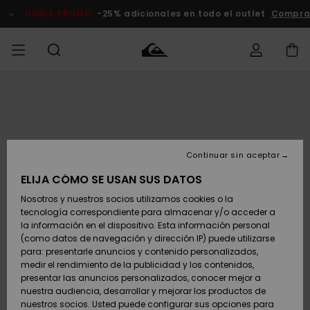
Pasar
a
DOBLE PROMO
-25% adicionales en todo el outlet
Compra
la
información
del
producto
Accede a tu
HOMBRE
Ropa
Ropa
Shop
Surf Shop
Tienda
Outlet
pedido
Hombre
Snow
Hombre
Hombre
NIÑO
Envio
Accesorios
Accesorios
Novedades
Continuar sin aceptar
Surf Shop
Outlet
MUJER
Niño
Tienda
Niños
Devoluciones
ELIJA CÓMO SE USAN SUS DATOS
Snow Niños
Zapatos y
Zapatos y
Destacados
Nosotros y nuestros socios utilizamos cookies o la
chanclas
chanclas
SURF
tecnología correspondiente para almacenar y/o acceder a
Pago
Highlights
Outlet
la información en el dispositivo. Esta información personal
Tienda
Mujer
(como datos de navegación y dirección IP) puede utilizarse
Snow
SNOW
Snow Mujer
Tarjeta de
para: presentarle anuncios y contenido personalizados,
Surf
Surf
regalo
medir el rendimiento de la publicidad y los contenidos,
Comunidad
presentar las anuncios personalizados, conocer mejor a
DOBLE
nuestra audiencia, desarrollar y mejorar los productos de
Destacados
PROMO
Quiksilver
Snow
Snow
nuestros socios. Usted puede configurar sus opciones para