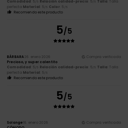
Comodidad
: 5
Relación calidad-precio
: 5
Talla
: Talla
/5
/5
perfecta
Material
: 5
Color
: 5
/5
/5
Recomiendo este producto
5
/5
BÁRBARA
26. enero 2026
Compra verificada
Precioso, y super calentito
Comodidad
: 5
Relación calidad-precio
: 5
Talla
: Talla
/5
/5
perfecta
Material
: 5
/5
Recomiendo este producto
5
/5
Solange
16. enero 2026
Compra verificada
CÓMODO