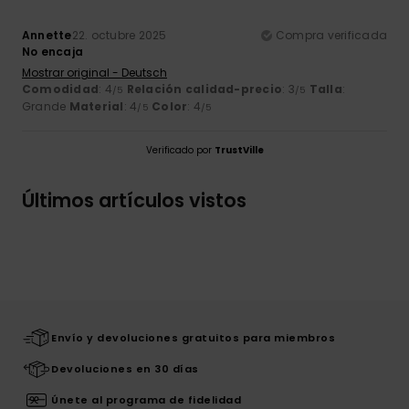
Annette
22. octubre 2025
Compra verificada
No encaja
Mostrar original - Deutsch
Comodidad
: 4
Relación calidad-precio
: 3
Talla
:
/5
/5
Grande
Material
: 4
Color
: 4
/5
/5
Verificado por
TrustVille
Últimos artículos vistos
Envío y devoluciones gratuitos para miembros
Devoluciones en 30 días
Únete al programa de fidelidad