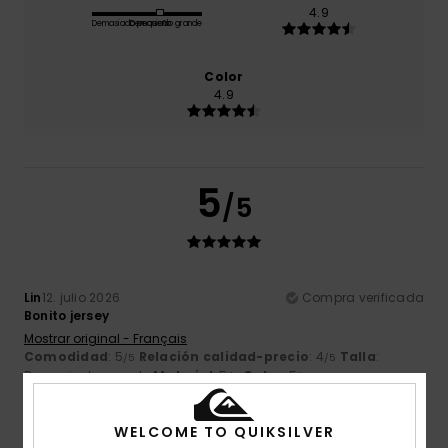
4.9
Demasiado pequeño
Demasiado grande
Color
4.9
5
/5
Lin
12. julio 2026
Compra verificada
Bonito jersey
Mostrar original - Français
Comodidad
: 5
Relación calidad-precio
: 4
Talla
:
/5
/5
Demasiado grande
Material
: 5
Color
: 5
/5
/5
Recomiendo este producto
WELCOME TO QUIKSILVER