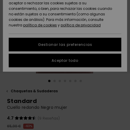
Freedom
aceptar o rechazar las cookies sujetas a su
consentimiento, o bien, para rechazar las cookies cuando
Comunidad
AYUDA &
no están sujetas a su consentimiento (como algunas
Protección de
Novedades
Novedades
CONTACTO
cookies de análisis). Para más información, consulte
datos
nuestra
política de cookies
y
política de privacidad
personales
SOSTENIBILIDAD
Destacados
Destacados
Guía de tallas
Gestionar las preferencias
TIENDAS
Inicia una
Aceptar todo
QUIKSILVER APP
conversación
para obtener
la respuesta
LISTA DE
más rápida a
FAVORITOS
tu pregunta.
Chaquetas & Sudaderas
Iniciar una
Standard
conversación
Cuello redondo Negro mujer
Encuentra
respuestas a
4.7
(9 Reseñas)
las preguntas
65,00 €
63%
más