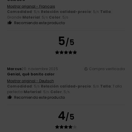
Mostrar original - Français
Comodidad
: 5
Relación calidad-precio
: 5
Talla
:
/5
/5
Grande
Material
: 5
Color
: 5
/5
/5
Recomiendo este producto
5
/5
Marcus
20. noviembre 2025
Compra verificada
Genial, qué bonito color
Mostrar original - Deutsch
Comodidad
: 5
Relación calidad-precio
: 5
Talla
: Talla
/5
/5
perfecta
Material
: 5
Color
: 5
/5
/5
Recomiendo este producto
4
/5