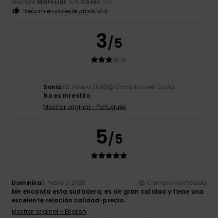
Grande
Material
: 5
Color
: 5
/5
/5
Recomiendo este producto
3
/5
Sonia
29. mayo 2026
Compra verificada
No es mi estilo
Mostrar original - Português
5
/5
Dominika
3. febrero 2026
Compra verificada
Me encanta esta sudadera, es de gran calidad y tiene una
excelente relación calidad-precio.
Mostrar original - English