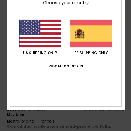
5
/5
Choose your country
Melinda
24. junio 2026
Compra verificada
Un color precioso, un tejido fino y suave; eso sí, las mangas
se quedan un poco cortas.
Mostrar original - Dutch
Comodidad
: 5
Relación calidad-precio
: 5
Talla
:
US SHIPPING ONLY
ES SHIPPING ONLY
/5
/5
Pequeño
Material
: 5
Color
: 5
/5
/5
Recomiendo este producto
VIEW ALL COUNTRIES
5
/5
Béatrice
1. junio 2026
Compra verificada
Muy bien
Mostrar original - Français
Comodidad
: 5
Relación calidad-precio
: 5
Talla
:
/5
/5