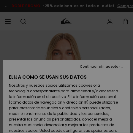
Pasar
a
DOBLE PROMO
-25% adicionales en todo el outlet
Compra
la
información
del
producto
Accede a tu
HOMBRE
Ropa
Ropa
Shop
Surf Shop
Tienda
Outlet
pedido
Hombre
Snow
Hombre
Hombre
NIÑO
Envio
Accesorios
Accesorios
Novedades
Continuar sin aceptar
Surf Shop
Outlet
MUJER
Niño
Tienda
Niños
Devoluciones
ELIJA CÓMO SE USAN SUS DATOS
Snow Niños
Zapatos y
Zapatos y
Destacados
Nosotros y nuestros socios utilizamos cookies o la
chanclas
chanclas
SURF
tecnología correspondiente para almacenar y/o acceder a
Pago
Highlights
Outlet
la información en el dispositivo. Esta información personal
Tienda
Mujer
(como datos de navegación y dirección IP) puede utilizarse
Snow
SNOW
Snow Mujer
Tarjeta de
para: presentarle anuncios y contenido personalizados,
Surf
Surf
regalo
medir el rendimiento de la publicidad y los contenidos,
Comunidad
presentar las anuncios personalizados, conocer mejor a
DOBLE
nuestra audiencia, desarrollar y mejorar los productos de
Destacados
PROMO
Quiksilver
Snow
Snow
nuestros socios. Usted puede configurar sus opciones para