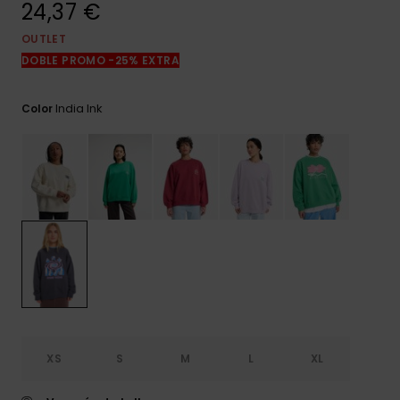
24,37 €
frecuentes y
accede a
nuestro
OUTLET
formulario de
DOBLE PROMO -25% EXTRA
contacto.
Consultar
India Ink
Color
las FAQ
XS
S
M
L
XL