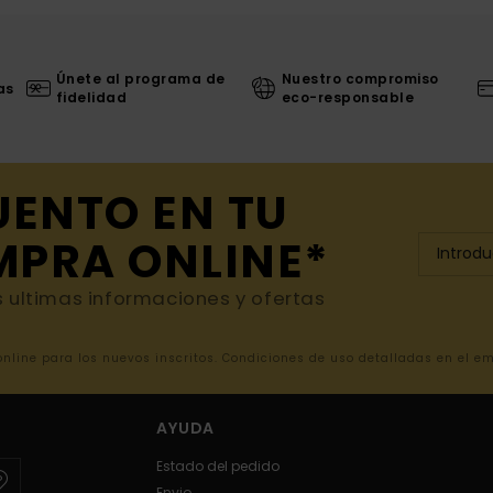
Únete al programa de
Nuestro compromiso
as
fidelidad
eco-responsable
UENTO EN TU
MPRA ONLINE*
s ultimas informaciones y ofertas
 online para los nuevos inscritos. Condiciones de uso detalladas en el e
AYUDA
Estado del pedido
Envio