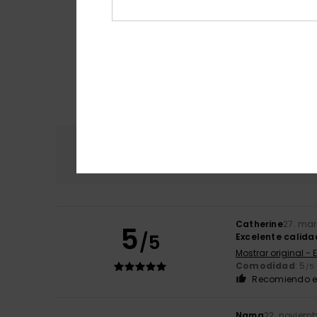
Comodidad
Rel
5.0
Catherine
27. ma
5
/5
Excelente calida
Mostrar original - 
Comodidad
: 5
/5
Recomiendo e
Nama
22. noviemb