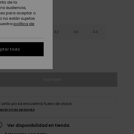
nto de la
tra audiencia,
nes para aceptar o
o no están sujetas
nuestra
política de
9
40
41
42
43
44
5
46
47
ptar todo
r guía de tallas
Agotado
e artículo se encuentra fuera de stock.
prar otras opciones
Ver disponibilidad en tienda