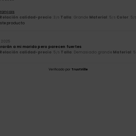
Français
Relación calidad-precio
: 3
Talla
: Grande
Material
: 5
Color
: 5
/5
/5
/
ste producto
e 2025
durarán a mi marido pero parecen fuertes
Relación calidad-precio
: 5
Talla
: Demasiado grande
Material
: 5
/5
Verificado por
TrustVille