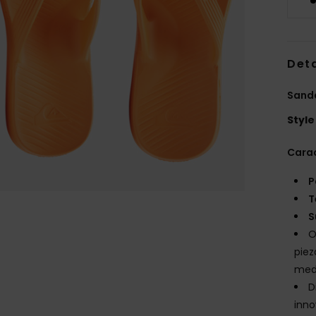
Deta
Sand
Style
Carac
P
T
S
O
piez
medi
D
inno