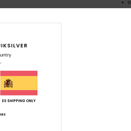
E
como
Comp
IKSILVER
Env
untry
ES SHIPPING ONLY
IES