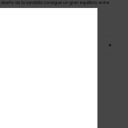
l diseño de la sandalia consigue un gran equilibrio entre
didad, adherencia y durabilidad.
osición
Parte superior: EVA/Suela exterior: EVA
íos y Devoluciones