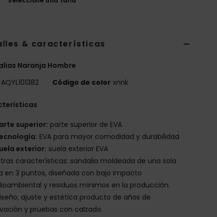
Seleccione una talla
lles & características
alias Naranja Hombre
AQYL101382
Código de color
xnnk
terísticas
arte superior:
parte superior de EVA
ecnología:
EVA para mayor comodidad y durabilidad
uela exterior:
suela exterior EVA
tras características: sandalia moldeada de una sola
a en 3 puntos, diseñada con bajo impacto
oambiental y residuos mínimos en la producción.
iseño, ajuste y estética producto de años de
vación y pruebas con calzado.