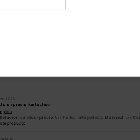
Puntuación media
5.0
/5
basado en
3 reseñas verificadas
desde octubre 2025
El 67% de nuestros clientes recomiendan este producto
ación calidad-precio
Talla
Mat
4.3
5
Demasiado pequeño
Demasiado grande
rzo 2026
d a un precio fantástico
English
Relación calidad-precio
: 5
Talla
: Talla perfecta
Material
: 5
Co
/5
/5
ste producto
re 2025