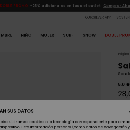
DOBLE PROMO
-25% adicionales en todo el outlet
Comprar Aho
QUIKSILVER APP
SOSTENI
OMBRE
NIÑO
MUJER
SURF
SNOW
DOBLE PR
Página 
Sa
Sanda
5.0
28,
SAN SUS DATOS
Color
ocios utilizamos cookies o la tecnología correspondiente para alm
 dispositivo. Esta información personal (como datos de navegación y 