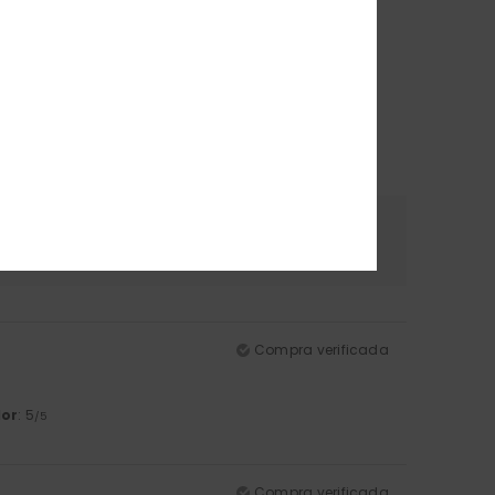
erial
Color
.0
5.0
Compra verificada
lor
: 5
/5
Compra verificada