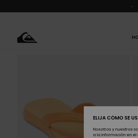
Pasar
a
la
información
del
producto
H
ELIJA CÓMO SE U
Nosotros y nuestros s
a la información en el