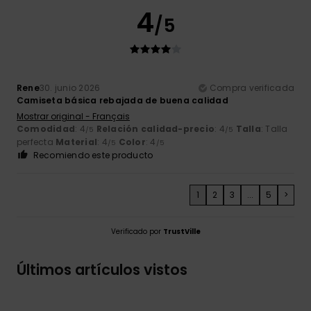
4
/5
Rene
30. junio 2026
Compra verificada
Camiseta básica rebajada de buena calidad
Mostrar original - Français
Comodidad
: 4
Relación calidad-precio
: 4
Talla
: Talla
/5
/5
perfecta
Material
: 4
Color
: 4
/5
/5
Recomiendo este producto
1
2
3
...
5
>
Verificado por
TrustVille
Últimos artículos vistos