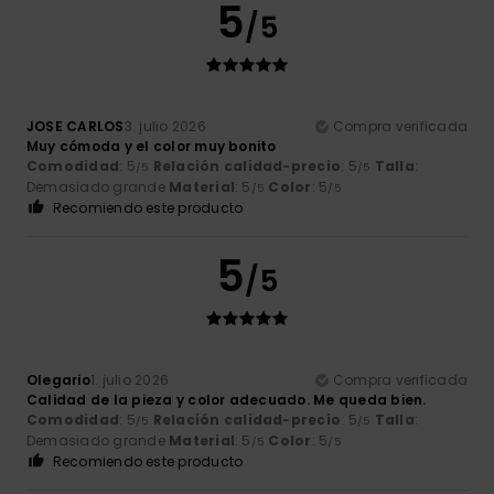
5
/5
JOSE CARLOS
3. julio 2026
Compra verificada
Muy cómoda y el color muy bonito
Comodidad
: 5
Relación calidad-precio
: 5
Talla
:
/5
/5
Demasiado grande
Material
: 5
Color
: 5
/5
/5
Recomiendo este producto
5
/5
Olegario
1. julio 2026
Compra verificada
Calidad de la pieza y color adecuado. Me queda bien.
Comodidad
: 5
Relación calidad-precio
: 5
Talla
:
/5
/5
Demasiado grande
Material
: 5
Color
: 5
/5
/5
Recomiendo este producto