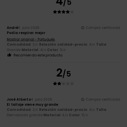
4
/5
André
5. julio 2026
Compra verificada
Podía respirar mejor
Mostrar original - Português
Comodidad
: 3
Relación calidad-precio
: 4
Talla
:
/5
/5
Grande
Material
: 4
Color
: 5
/5
/5
Recomiendo este producto
2
/5
José Alberto
4. julio 2026
Compra verificada
El tallaje viene muy grande
Comodidad
: 2
Relación calidad-precio
: 4
Talla
:
/5
/5
Demasiado grande
Material
: 4
Color
: 5
/5
/5