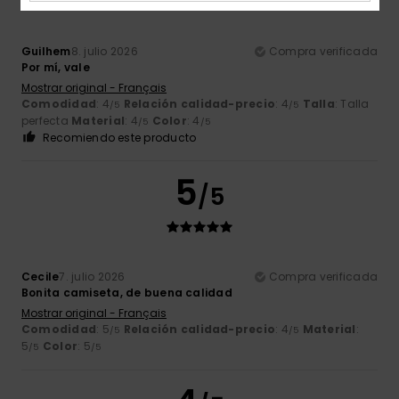
Guilhem
8. julio 2026
Compra verificada
Por mí, vale
Mostrar original - Français
Comodidad
: 4
Relación calidad-precio
: 4
Talla
: Talla
/5
/5
perfecta
Material
: 4
Color
: 4
/5
/5
Recomiendo este producto
5
/5
Cecile
7. julio 2026
Compra verificada
Bonita camiseta, de buena calidad
Mostrar original - Français
Comodidad
: 5
Relación calidad-precio
: 4
Material
:
/5
/5
5
Color
: 5
/5
/5