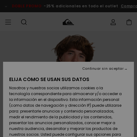
Pasar
a
DOBLE PROMO
-25% adicionales en todo el outlet
Compra
la
información
del
producto
Accede a tu
HOMBRE
Ropa
Ropa
Shop
Surf Shop
Tienda
Outlet
pedido
Hombre
Snow
Hombre
Hombre
NIÑO
Envio
Accesorios
Accesorios
Novedades
Continuar sin aceptar
Surf Shop
Outlet
MUJER
Niño
Tienda
Niños
Devoluciones
ELIJA CÓMO SE USAN SUS DATOS
Snow Niños
Zapatos y
Zapatos y
Destacados
Nosotros y nuestros socios utilizamos cookies o la
chanclas
chanclas
SURF
tecnología correspondiente para almacenar y/o acceder a
Pago
Highlights
Outlet
la información en el dispositivo. Esta información personal
Tienda
Mujer
(como datos de navegación y dirección IP) puede utilizarse
Snow
SNOW
Snow Mujer
Tarjeta de
para: presentarle anuncios y contenido personalizados,
Surf
Surf
regalo
medir el rendimiento de la publicidad y los contenidos,
Comunidad
presentar las anuncios personalizados, conocer mejor a
DOBLE
nuestra audiencia, desarrollar y mejorar los productos de
Destacados
PROMO
Quiksilver
Snow
Snow
nuestros socios. Usted puede configurar sus opciones para