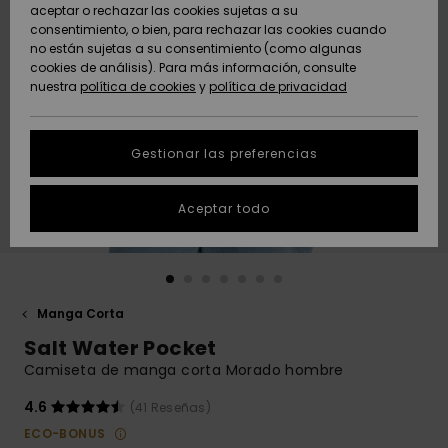
Freedom
aceptar o rechazar las cookies sujetas a su
consentimiento, o bien, para rechazar las cookies cuando
Comunidad
AYUDA &
no están sujetas a su consentimiento (como algunas
Protección de
Novedades
Novedades
CONTACTO
cookies de análisis). Para más información, consulte
datos
nuestra
política de cookies
y
política de privacidad
personales
SOSTENIBILIDAD
Destacados
Destacados
Guía de tallas
Gestionar las preferencias
TIENDAS
Inicia una
Aceptar todo
QUIKSILVER APP
conversación
para obtener
la respuesta
LISTA DE
más rápida a
FAVORITOS
tu pregunta.
Manga Corta
Iniciar una
Salt Water Pocket
conversación
Camiseta de manga corta Morado hombre
Encuentra
respuestas a
4.6
(41 Reseñas)
las preguntas
ECO-BONUS
más