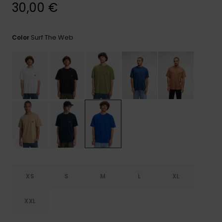
frecuentes y
30,00 €
accede a
nuestro
formulario de
Surf The Web
Color
contacto.
Consultar
las FAQ
XS
S
M
L
XL
XXL