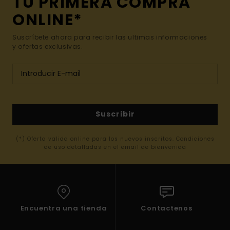
TU PRIMERA COMPRA
ONLINE*
Suscríbete ahora para recibir las ultimas informaciones
y ofertas exclusivas.
Suscribir
(*) Oferta valida online para los nuevos inscritos. Condiciones
de uso detalladas en el email de bienvenida
Encuentra una tienda
Contactenos