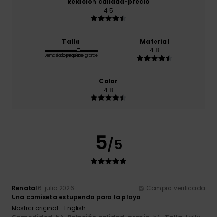
Relación calidad-precio
4.5
Talla
Material
4.8
Demasiado pequeño
Demasiado grande
Color
4.8
5
/5
Renata
16. julio 2026
Compra verificada
Una camiseta estupenda para la playa
Mostrar original - English
Comodidad
: 5
Relación calidad-precio
: 5
Talla
: Talla