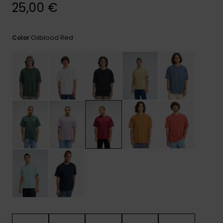
frecuentes y
25,00 €
accede a
nuestro
formulario de
Oxblood Red
Color
contacto.
Consultar
las FAQ