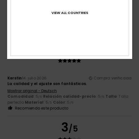
La calidad y el ajuste son estupendos.
Mostrar original - Deutsch
VIEW ALL COUNTRIES
Comodidad
: 5
Relación calidad-precio
: 5
Talla
: Talla
/5
/5
perfecta
Material
: 5
Color
: 5
/5
/5
Recomiendo este producto
5
/5
Kerstin
14. julio 2026
Compra verificada
La calidad y el ajuste son fantásticos.
Mostrar original - Deutsch
Comodidad
: 5
Relación calidad-precio
: 5
Talla
: Talla
/5
/5
perfecta
Material
: 5
Color
: 5
/5
/5
Recomiendo este producto
3
/5