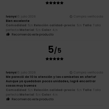
Ivanys
10. julio 2026
Compra verificada
Bien excelente
Comodidad
: 5
Relación calidad-precio
: 5
Talla
: Talla
/5
/5
perfecta
Material
: 5
Color
: 4
/5
/5
Recomiendo este producto
5
/5
Ivanys
10. julio 2026
Compra verificada
Me pareció de 10 la atención y las camisetas en oferta!
Aunque ya quedaban pocas unidades, logré encontrar
cosas muy buenas
Comodidad
: 5
Relación calidad-precio
: 5
Talla
: Talla
/5
/5
perfecta
Material
: 5
Color
: 4
/5
/5
Recomiendo este producto