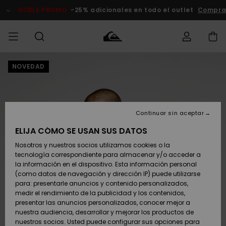
Pasar
a
DOBLE PROMO
-25% adicionales en todo el outlet
Compra
la
información
del
producto
NOVEDAD
Accede a tu
HOMBRE
Ropa
Ropa
Shop
Surf Shop
Tienda
Outlet
pedido
Hombre
Snow
Hombre
Hombre
NIÑO
Envio
Accesorios
Accesorios
Novedades
Continuar sin aceptar
Surf Shop
Outlet
MUJER
Niño
Tienda
Niños
Devoluciones
ELIJA CÓMO SE USAN SUS DATOS
Snow Niños
Zapatos y
Zapatos y
Destacados
Nosotros y nuestros socios utilizamos cookies o la
chanclas
chanclas
SURF
tecnología correspondiente para almacenar y/o acceder a
Pago
Highlights
Outlet
la información en el dispositivo. Esta información personal
Tienda
Mujer
(como datos de navegación y dirección IP) puede utilizarse
Snow
SNOW
Snow Mujer
Tarjeta de
para: presentarle anuncios y contenido personalizados,
Surf
Surf
regalo
medir el rendimiento de la publicidad y los contenidos,
Comunidad
presentar las anuncios personalizados, conocer mejor a
DOBLE
nuestra audiencia, desarrollar y mejorar los productos de
Destacados
PROMO
Quiksilver
Snow
Snow
nuestros socios. Usted puede configurar sus opciones para