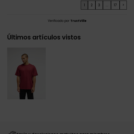
1
2
3
...
17
>
Verificado por
TrustVille
Últimos artículos vistos
Envío y devoluciones gratuitos para miembros