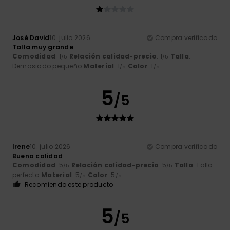
José David
10. julio 2026
Compra verificada
Talla muy grande
Comodidad
: 1
Relación calidad-precio
: 1
Talla
:
/5
/5
Demasiado pequeño
Material
: 1
Color
: 1
/5
/5
5
/5
Irene
10. julio 2026
Compra verificada
Buena calidad
Comodidad
: 5
Relación calidad-precio
: 5
Talla
: Talla
/5
/5
perfecta
Material
: 5
Color
: 5
/5
/5
Recomiendo este producto
5
/5