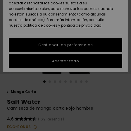
Freedom
aceptar o rechazar las cookies sujetas a su
consentimiento, o bien, para rechazar las cookies cuando
Comunidad
AYUDA &
no están sujetas a su consentimiento (como algunas
Protección de
Novedades
Novedades
CONTACTO
cookies de análisis). Para más información, consulte
datos
nuestra
política de cookies
y
política de privacidad
personales
SOSTENIBILIDAD
Destacados
Destacados
Guía de tallas
Gestionar las preferencias
TIENDAS
Inicia una
Aceptar todo
QUIKSILVER APP
conversación
para obtener
la respuesta
LISTA DE
más rápida a
FAVORITOS
tu pregunta.
Manga Corta
Iniciar una
Salt Water
conversación
Camiseta de manga corta Rojo hombre
Encuentra
respuestas a
4.6
(169 Reseñas)
las preguntas
ECO-BONUS
más