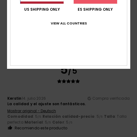
US SHIPPING ONLY
ES SHIPPING ONLY
Kerstin
14. julio 2026
Compra verificada
VIEW ALL COUNTRIES
La calidad y el ajuste son estupendos.
Mostrar original - Deutsch
Comodidad
: 5
Relación calidad-precio
: 5
Talla
: Talla
/5
/5
perfecta
Material
: 5
Color
: 5
/5
/5
Recomiendo este producto
5
/5
Kerstin
14. julio 2026
Compra verificada
La calidad y el ajuste son fantásticos.
Mostrar original - Deutsch
Comodidad
: 5
Relación calidad-precio
: 5
Talla
: Talla
/5
/5
perfecta
Material
: 5
Color
: 5
/5
/5
Recomiendo este producto