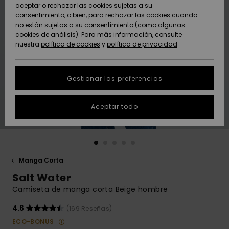
Freedom
aceptar o rechazar las cookies sujetas a su
consentimiento, o bien, para rechazar las cookies cuando
Comunidad
AYUDA &
no están sujetas a su consentimiento (como algunas
Protección de
Novedades
Novedades
CONTACTO
cookies de análisis). Para más información, consulte
datos
nuestra
política de cookies
y
política de privacidad
personales
SOSTENIBILIDAD
Destacados
Destacados
Guía de tallas
Gestionar las preferencias
TIENDAS
Inicia una
Aceptar todo
QUIKSILVER APP
conversación
para obtener
la respuesta
LISTA DE
más rápida a
FAVORITOS
tu pregunta.
Manga Corta
Iniciar una
Salt Water
conversación
Camiseta de manga corta Beige hombre
Encuentra
respuestas a
4.6
(169 Reseñas)
las preguntas
ECO-BONUS
más