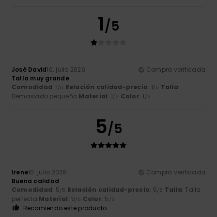
1
/5
José David
10. julio 2026
Compra verificada
Talla muy grande
Comodidad
: 1
Relación calidad-precio
: 1
Talla
:
/5
/5
Demasiado pequeño
Material
: 1
Color
: 1
/5
/5
5
/5
Irene
10. julio 2026
Compra verificada
Buena calidad
Comodidad
: 5
Relación calidad-precio
: 5
Talla
: Talla
/5
/5
perfecta
Material
: 5
Color
: 5
/5
/5
Recomiendo este producto