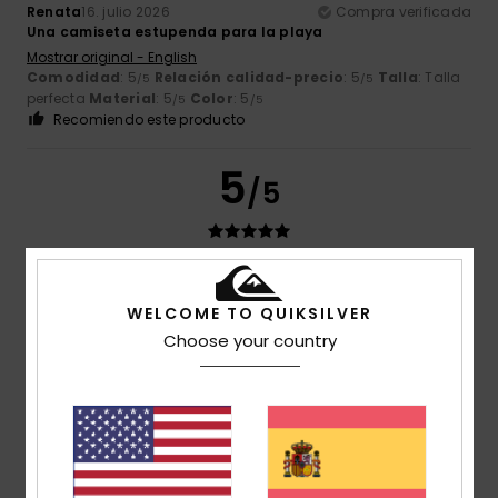
Renata
16. julio 2026
Compra verificada
Una camiseta estupenda para la playa
Mostrar original - English
Comodidad
: 5
Relación calidad-precio
: 5
Talla
: Talla
/5
/5
perfecta
Material
: 5
Color
: 5
/5
/5
Recomiendo este producto
5
/5
Sebastien
16. julio 2026
Compra verificada
WELCOME TO QUIKSILVER
Perfecto; desde la talla hasta el color
Mostrar original - Français
Choose your country
Comodidad
: 5
Relación calidad-precio
: 5
Talla
: Talla
/5
/5
perfecta
Material
: 5
Color
: 5
/5
/5
Recomiendo este producto
5
/5