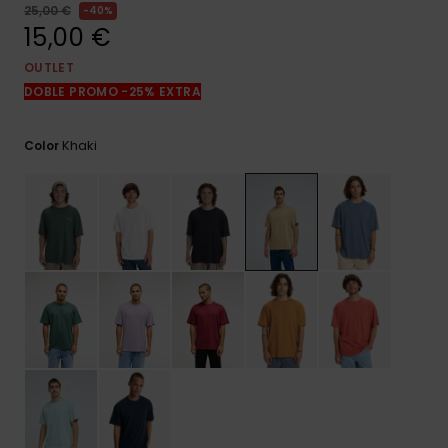
frecuentes y
25,00 €
40%
accede a
15,00 €
nuestro
formulario de
OUTLET
contacto.
DOBLE PROMO -25% EXTRA
Consultar
las FAQ
Khaki
Color