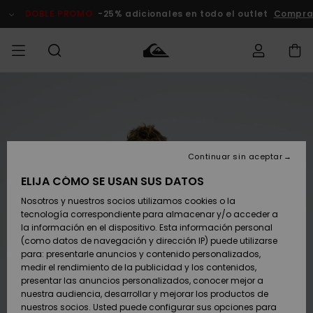
Pasar
a
DOBLE PROMO
-25% adicionales en todo el outlet
Compra
la
información
del
producto
Accede a tu
HOMBRE
Ropa
Ropa
Shop
Surf Shop
Tienda
Outlet
pedido
Hombre
Snow
Hombre
Hombre
NIÑO
Envio
Accesorios
Accesorios
Novedades
Continuar sin aceptar
Surf Shop
Outlet
MUJER
Niño
Tienda
Niños
Devoluciones
ELIJA CÓMO SE USAN SUS DATOS
Snow Niños
Zapatos y
Zapatos y
Destacados
Nosotros y nuestros socios utilizamos cookies o la
chanclas
chanclas
SURF
tecnología correspondiente para almacenar y/o acceder a
Pago
Highlights
Outlet
la información en el dispositivo. Esta información personal
Tienda
Mujer
(como datos de navegación y dirección IP) puede utilizarse
Snow
SNOW
Snow Mujer
Tarjeta de
para: presentarle anuncios y contenido personalizados,
Surf
Surf
regalo
medir el rendimiento de la publicidad y los contenidos,
Comunidad
presentar las anuncios personalizados, conocer mejor a
DOBLE
nuestra audiencia, desarrollar y mejorar los productos de
Destacados
PROMO
Quiksilver
Snow
Snow
nuestros socios. Usted puede configurar sus opciones para