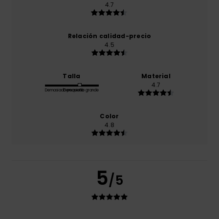
4.7
Relación calidad-precio
4.5
Talla
Material
4.7
Demasiado pequeño
Demasiado grande
Color
4.8
5
/5