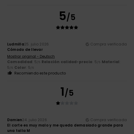
5
/5
Ludmilla
25. julio 2026
Compra verificada
Cómodo de llevar
Mostrar original - Deutsch
Comodidad
: 5
Relación calidad-precio
: 5
Material
:
/5
/5
5
Color
: 5
/5
/5
Recomiendo este producto
1
/5
Damien
24. julio 2026
Compra verificada
El corte es muy malo y me queda demasiado grande para
una talla M