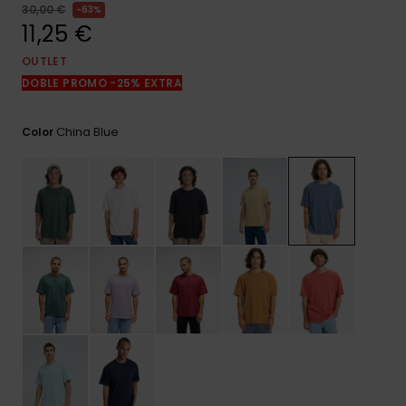
frecuentes y
30,00 €
63%
accede a
11,25 €
nuestro
formulario de
OUTLET
contacto.
DOBLE PROMO -25% EXTRA
Consultar
las FAQ
China Blue
Color