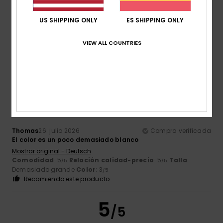
US SHIPPING ONLY
ES SHIPPING ONLY
Miguel
27. julio 2026
Compra verificada
Me ha gustado la camiseta
VIEW ALL COUNTRIES
Comodidad
: 4
Relación calidad-precio
: 4
Talla
:
/5
/5
Grande
Material
: 5
Color
: 5
/5
/5
5
/5
Thomas
26. julio 2026
Compra verificada
El color es un poco demasiado blanco
Mostrar original - Deutsch
Comodidad
: 5
Relación calidad-precio
: 5
Talla
:
/5
/5
Demasiado grande
Color
: 3
/5
Recomiendo este producto
5
/5