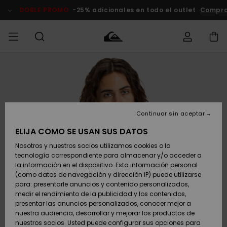
Pasar
a
DOBLE PROMO
-25% adicionales en todo el outlet
Compra
la
información
del
producto
Accede a tu
HOMBRE
Ropa
Ropa
Shop
Surf Shop
Tienda
Outlet
pedido
Hombre
Snow
Hombre
Hombre
NIÑO
Envio
Accesorios
Accesorios
Novedades
Continuar sin aceptar
Surf Shop
Outlet
MUJER
Niño
Tienda
Niños
Devoluciones
ELIJA CÓMO SE USAN SUS DATOS
Snow Niños
Zapatos y
Zapatos y
Destacados
Nosotros y nuestros socios utilizamos cookies o la
chanclas
chanclas
SURF
tecnología correspondiente para almacenar y/o acceder a
Pago
Highlights
Outlet
la información en el dispositivo. Esta información personal
Tienda
Mujer
(como datos de navegación y dirección IP) puede utilizarse
Snow
SNOW
Snow Mujer
Tarjeta de
para: presentarle anuncios y contenido personalizados,
Surf
Surf
regalo
medir el rendimiento de la publicidad y los contenidos,
Comunidad
presentar las anuncios personalizados, conocer mejor a
DOBLE
nuestra audiencia, desarrollar y mejorar los productos de
Destacados
PROMO
Quiksilver
Snow
Snow
nuestros socios. Usted puede configurar sus opciones para