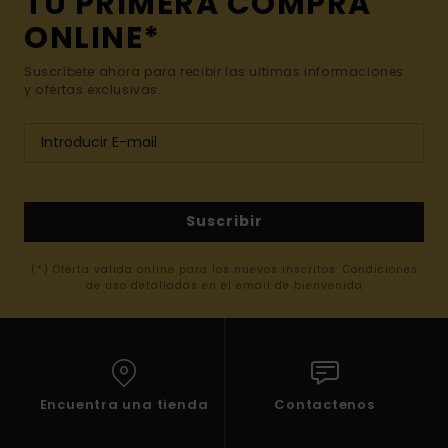
TU PRIMERA COMPRA
ONLINE*
Suscríbete ahora para recibir las ultimas informaciones
y ofertas exclusivas.
Suscribir
(*) Oferta valida online para los nuevos inscritos. Condiciones
de uso detalladas en el email de bienvenida
Encuentra una tienda
Contactenos