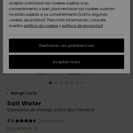
Freedom
aceptar o rechazar las cookies sujetas a su
consentimiento, o bien, para rechazar las cookies cuando
Comunidad
AYUDA &
no están sujetas a su consentimiento (como algunas
Protección de
Novedades
Novedades
CONTACTO
cookies de análisis). Para más información, consulte
datos
nuestra
política de cookies
y
política de privacidad
personales
SOSTENIBILIDAD
Destacados
Destacados
Guía de tallas
Gestionar las preferencias
TIENDAS
Inicia una
Aceptar todo
QUIKSILVER APP
conversación
para obtener
la respuesta
LISTA DE
más rápida a
FAVORITOS
tu pregunta.
Manga Corta
Iniciar una
Salt Water
conversación
Camiseta de manga corta Azul hombre
Encuentra
respuestas a
4.5
(184 Reseñas)
las preguntas
ECO-BONUS
más