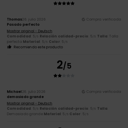
Thomas
26. julio 2026
Compra verificada
Pasado perfecto
Mostrar original - Deutsch
Comodidad
: 5
Relación calidad-precio
: 5
Talla
: Talla
/5
/5
perfecta
Material
: 5
Color
: 5
/5
/5
Recomiendo este producto
2
/5
Michael
26. julio 2026
Compra verificada
demasiado grande
Mostrar original - Deutsch
Comodidad
: 5
Relación calidad-precio
: 5
Talla
:
/5
/5
Demasiado grande
Material
: 5
Color
: 5
/5
/5