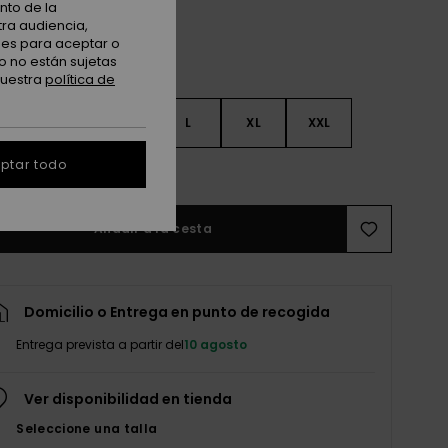
nto de la
tra audiencia,
nes para aceptar o
o no están sujetas
nuestra
política de
S
S
M
L
XL
XXL
ptar todo
r guía de tallas
Añadir a la cesta
Domicilio o Entrega en punto de recogida
Entrega prevista a partir del
10 agosto
Ver disponibilidad en tienda
Seleccione una talla