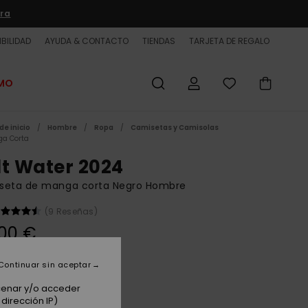
ra
BILIDAD
AYUDA & CONTACTO
TIENDAS
TARJETA DE REGALO
OMO
de inicio
Hombre
Ropa
Camisetas y Camisolas
a Corta
lt Water 2024
seta de manga corta Negro Hombre
(9 Reseñas)
00 €
Continuar sin aceptar
Black/white
acenar y/o acceder
dirección IP)