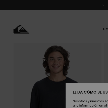
Pasar
a
la
información
del
producto
H
ELIJA CÓMO SE U
Nosotros y nuestros s
a la información en el