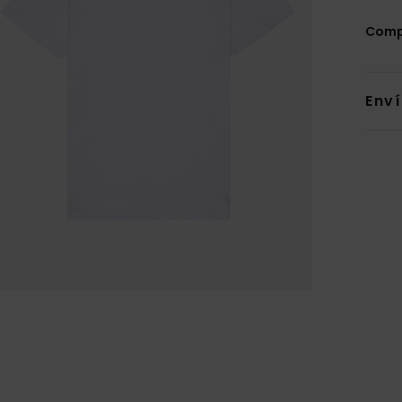
Comp
Env