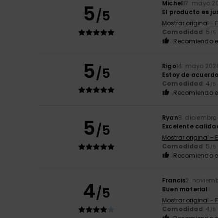
Michel
17. mayo 2
5
/5
El producto es j
Mostrar original - 
Comodidad
: 5
/5
Recomiendo e
5
Rigo
14. mayo 202
/5
Estoy de acuerd
Comodidad
: 4
/5
Recomiendo e
Ryan
8. diciembre
5
/5
Excelente calida
Mostrar original - 
Comodidad
: 5
/5
Recomiendo e
Francis
2. noviem
4
/5
Buen material
Mostrar original - 
Comodidad
: 4
/5