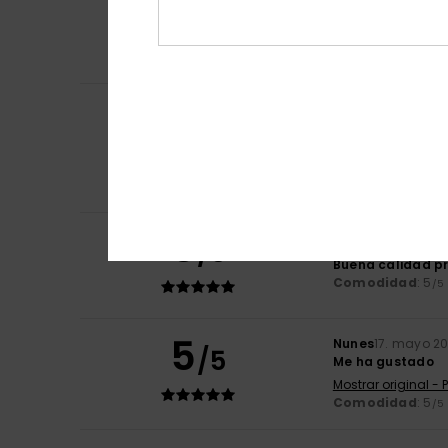
5
/5
Muy buena relaci
Mostrar original - 
Relación calida
Jughurta
22. juni
5
/5
La calidad
Mostrar original - 
Comodidad
: 5
/5
Recomiendo e
5
/5
Carlos
20. junio 2
Buena calidad pr
Comodidad
: 5
/5
5
Nunes
17. mayo 2
/5
Me ha gustado
Mostrar original -
Comodidad
: 5
/5