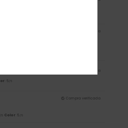
Compra verificada
lor
: 5
/5
Compra verificada
lor
: 5
/5
Compra verificada
Color
: 5
/5
/5