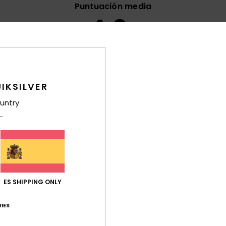
Puntuación media
4.9
/5
basado en
9 reseñas verificadas
desde noviembre 2025
El 67% de nuestros clientes recomiendan este producto
IKSILVER
ación calidad-precio
Talla
Mat
untry
4.8
4
Demasiado pequeño
Demasiado grande
2026
ión
Français
ES SHIPPING ONLY
Relación calidad-precio
: 5
Talla
: Talla perfecta
Material
: 5
Co
/5
/5
ste producto
IES
6