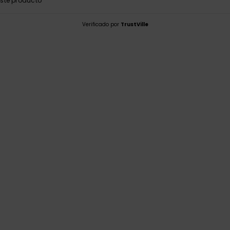
ste producto
Verificado por
TrustVille