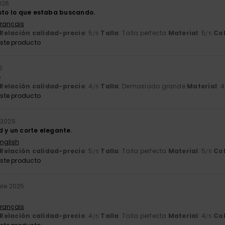
026
usto lo que estaba buscando.
Français
Relación calidad-precio
: 5
Talla
: Talla perfecta
Material
: 5
Co
/5
/5
ste producto
6
o
Relación calidad-precio
: 4
Talla
: Demasiado grande
Material
: 4
/5
ste producto
 2025
d y un corte elegante.
English
Relación calidad-precio
: 5
Talla
: Talla perfecta
Material
: 5
Co
/5
/5
ste producto
bre 2025
Français
Relación calidad-precio
: 4
Talla
: Talla perfecta
Material
: 4
Co
/5
/5