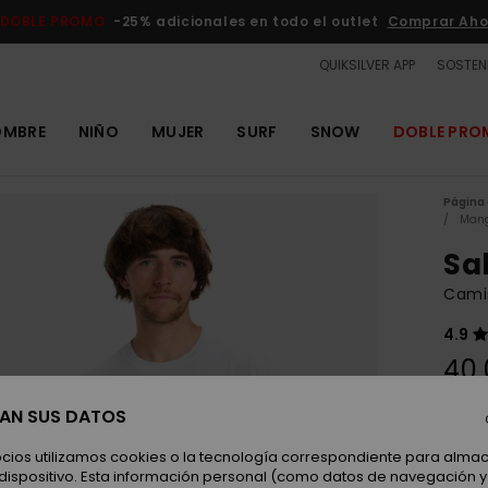
DOBLE PROMO
-25% adicionales en todo el outlet
Comprar Aho
QUIKSILVER APP
SOSTENI
OMBRE
NIÑO
MUJER
SURF
SNOW
DOBLE PR
Página 
Mang
Sa
Cami
4.9
40,
SAN SUS DATOS
Color
ocios utilizamos cookies o la tecnología correspondiente para alm
 dispositivo. Esta información personal (como datos de navegación y 