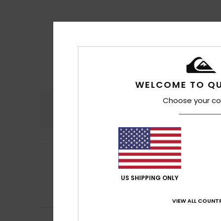
WELCOME TO QU
Comodidad
Rel
Choose your co
4.8
German
13. julio 
5
/5
Bonita combinac
Mostrar original - 
US SHIPPING ONLY
Comodidad
: 5
/5
Recomiendo e
VIEW ALL COUNTR
Ingrid
10. julio 202