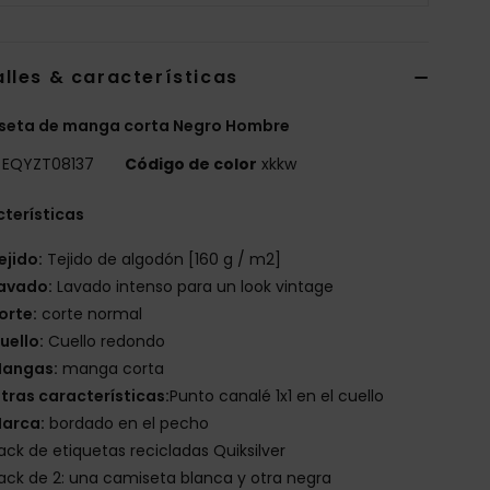
lles & características
seta de manga corta Negro Hombre
EQYZT08137
Código de color
xkkw
terísticas
ejido:
Tejido de algodón [160 g / m2]
avado:
Lavado intenso para un look vintage
orte:
corte normal
uello:
Cuello redondo
angas:
manga corta
tras características:
Punto canalé 1x1 en el cuello
arca:
bordado en el pecho
ack de etiquetas recicladas Quiksilver
ack de 2: una camiseta blanca y otra negra