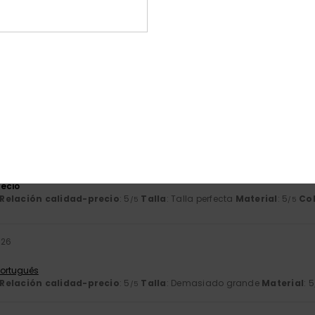
ón calidad-precio, la talla es la adecuada
Français
d-precio
: 5
Talla
: Talla perfecta
Material
: 5
/5
/5
o 2026
Français
Relación calidad-precio
: 5
Talla
: Talla perfecta
Material
: 5
Co
/5
/5
ste producto
026
ecio
Relación calidad-precio
: 5
Talla
: Talla perfecta
Material
: 5
Co
/5
/5
026
 Português
Relación calidad-precio
: 5
Talla
: Demasiado grande
Material
: 5
/5