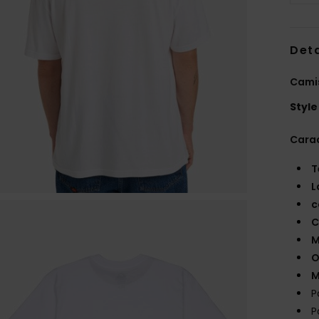
Deta
Cami
Style
Carac
T
L
c
C
M
O
M
P
P