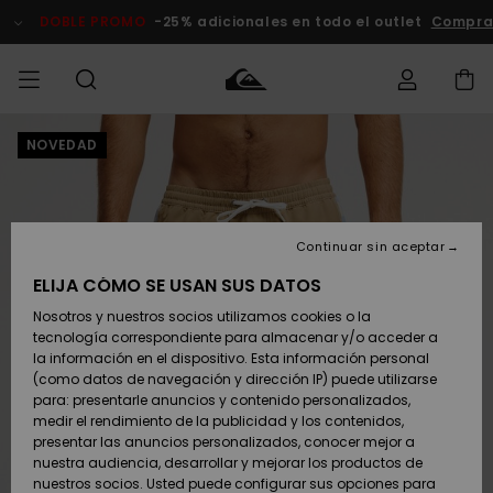
Pasar
a
DOBLE PROMO
-25% adicionales en todo el outlet
Comprar 
la
información
del
producto
NOVEDAD
Accede a tu
HOMBRE
Ropa
Ropa
Shop
Surf Shop
Tienda
Outlet
pedido
Hombre
Snow
Hombre
Hombre
NIÑO
Envio
Accesorios
Accesorios
Novedades
Continuar sin aceptar
Surf Shop
Outlet
MUJER
Niño
Tienda
Niños
Devoluciones
ELIJA CÓMO SE USAN SUS DATOS
Snow Niños
Zapatos y
Zapatos y
Destacados
Nosotros y nuestros socios utilizamos cookies o la
chanclas
chanclas
SURF
tecnología correspondiente para almacenar y/o acceder a
Pago
Highlights
Outlet
la información en el dispositivo. Esta información personal
Tienda
Mujer
(como datos de navegación y dirección IP) puede utilizarse
Snow
SNOW
Snow Mujer
Tarjeta de
para: presentarle anuncios y contenido personalizados,
Surf
Surf
regalo
medir el rendimiento de la publicidad y los contenidos,
Comunidad
presentar las anuncios personalizados, conocer mejor a
DOBLE
nuestra audiencia, desarrollar y mejorar los productos de
Destacados
PROMO
Quiksilver
Snow
Snow
nuestros socios. Usted puede configurar sus opciones para