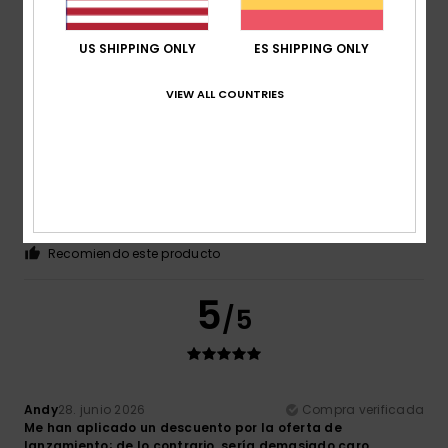
Recomiendo este producto
5
US SHIPPING ONLY
ES SHIPPING ONLY
/5
VIEW ALL COUNTRIES
Victorien
1. julio 2026
Compra verificada
Pantalones cortísimos
Mostrar original - Français
Comodidad
: 5
Relación calidad-precio
: 5
Talla
: Talla
/5
/5
perfecta
Material
: 5
Color
: 5
/5
/5
Recomiendo este producto
5
/5
Andy
28. junio 2026
Compra verificada
Me han aplicado un descuento por la oferta de
lanzamiento; de lo contrario, sería demasiado caro.