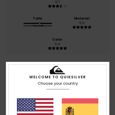
3.7
Talla
Material
5.0
Demasiado pequeño
Demasiado grande
Color
5.0
3
/5
WELCOME TO QUIKSILVER
Choose your country
Oihan
16. julio 2026
Compra verificada
no tiene redecilla interior
Comodidad
: 3
Relación calidad-precio
: 2
Talla
: Talla
/5
/5
perfecta
Material
: 5
Color
: 5
/5
/5