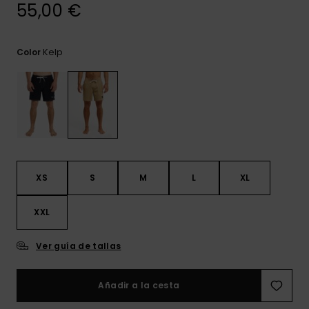
frecuentes y
55,00 €
accede a
nuestro
formulario de
Kelp
Color
contacto.
Consultar
las FAQ
XS
S
M
L
XL
XXL
Ver guía de tallas
Añadir a la cesta