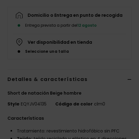
Domicilio o Entrega en punto de recogida
Entrega prevista a partir del
12 agosto
Ver disponibilidad en tienda
Seleccione una talla
Detalles & características
Short de natación Beige hombre
Style
EQYJV04135
Código de color
clm0
Características
Tratamiento: revestimiento hidrofóbico sin PFC
Tejido:
tejido reciclado y elástico en 4 direcciones,