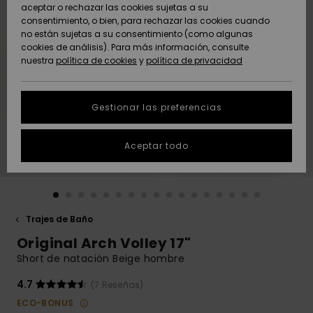
Freedom
aceptar o rechazar las cookies sujetas a su
consentimiento, o bien, para rechazar las cookies cuando
Comunidad
AYUDA &
no están sujetas a su consentimiento (como algunas
Protección de
Novedades
Novedades
CONTACTO
cookies de análisis). Para más información, consulte
datos
nuestra
política de cookies
y
política de privacidad
personales
SOSTENIBILIDAD
Destacados
Destacados
Guía de tallas
Gestionar las preferencias
TIENDAS
Inicia una
Aceptar todo
QUIKSILVER APP
conversación
para obtener
la respuesta
LISTA DE
más rápida a
FAVORITOS
tu pregunta.
Trajes de Baño
Iniciar una
Original Arch Volley 17"
conversación
Short de natación Beige hombre
Encuentra
respuestas a
4.7
(7 Reseñas)
las preguntas
ECO-BONUS
más