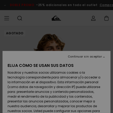
Pasar
a
DOBLE PROMO
-25% adicionales en todo el outlet
Compra
la
información
del
producto
AGOTADO
Accede a tu
HOMBRE
Ropa
Ropa
Shop
Surf Shop
Tienda
Outlet
pedido
Hombre
Snow
Hombre
Hombre
NIÑO
Envio
Accesorios
Accesorios
Novedades
Continuar sin aceptar
Surf Shop
Outlet
MUJER
Niño
Tienda
Niños
Devoluciones
ELIJA CÓMO SE USAN SUS DATOS
Snow Niños
Zapatos y
Zapatos y
Destacados
Nosotros y nuestros socios utilizamos cookies o la
chanclas
chanclas
SURF
tecnología correspondiente para almacenar y/o acceder a
Pago
Highlights
Outlet
la información en el dispositivo. Esta información personal
Tienda
Mujer
(como datos de navegación y dirección IP) puede utilizarse
Snow
SNOW
Snow Mujer
Tarjeta de
para: presentarle anuncios y contenido personalizados,
Surf
Surf
regalo
medir el rendimiento de la publicidad y los contenidos,
Comunidad
presentar las anuncios personalizados, conocer mejor a
DOBLE
nuestra audiencia, desarrollar y mejorar los productos de
Destacados
PROMO
Quiksilver
Snow
Snow
nuestros socios. Usted puede configurar sus opciones para