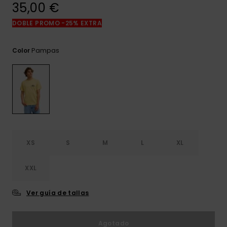
frecuentes y
35,00 €
accede a
nuestro
DOBLE PROMO -25% EXTRA
formulario de
contacto.
Pampas
Color
Consultar
las FAQ
XS
S
M
L
XL
XXL
Ver guía de tallas
Agotado