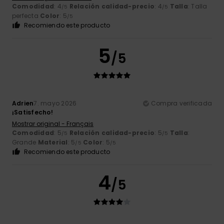
Comodidad
: 4
Relación calidad-precio
: 4
Talla
: Talla
/5
/5
perfecta
Color
: 5
/5
Recomiendo este producto
5
/5
Adrien
7. mayo 2026
Compra verificada
¡Satisfecho!
Mostrar original - Français
Comodidad
: 5
Relación calidad-precio
: 5
Talla
:
/5
/5
Grande
Material
: 5
Color
: 5
/5
/5
Recomiendo este producto
4
/5