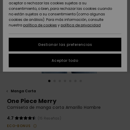
Freedom
aceptar o rechazar las cookies sujetas a su
consentimiento, o bien, para rechazar las cookies cuando
Comunidad
AYUDA &
no están sujetas a su consentimiento (como algunas
Protección de
Novedades
Novedades
CONTACTO
cookies de análisis). Para más información, consulte
datos
nuestra
política de cookies
y
política de privacidad
personales
SOSTENIBILIDAD
Destacados
Destacados
Guía de tallas
Gestionar las preferencias
TIENDAS
Inicia una
Aceptar todo
QUIKSILVER APP
conversación
para obtener
la respuesta
LISTA DE
más rápida a
FAVORITOS
tu pregunta.
Manga Corta
Iniciar una
One Piece Merry
conversación
Camiseta de manga corta Amarillo Hombre
Encuentra
respuestas a
4.7
(15 Reseñas)
las preguntas
ECO-BONUS
más