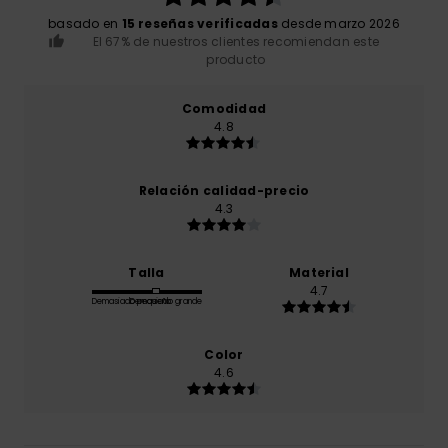
basado en
15 reseñas verificadas
desde marzo 2026
El 67% de nuestros clientes recomiendan este
producto
Comodidad
4.8
Relación calidad-precio
4.3
Talla
Material
4.7
Demasiado pequeño
Demasiado grande
Color
4.6