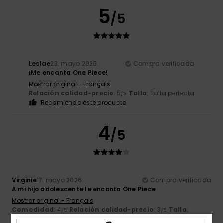
5
/5
Leslae
23. mayo 2026
Compra verificada
¡Me encanta One Piece!
Mostrar original - Français
Relación calidad-precio
: 5
Talla
: Talla perfecta
/5
Recomiendo este producto
4
/5
Virginie
17. mayo 2026
Compra verificada
A mi hijo adolescente le encanta One Piece
Mostrar original - Français
Comodidad
: 4
Relación calidad-precio
: 3
Talla
:
/5
/5
Pequeño
Material
: 4
Color
: 3
/5
/5