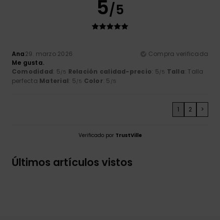
5
/5
Ana
29. marzo 2026
Compra verificada
Me gusta.
Comodidad
: 5
Relación calidad-precio
: 5
Talla
: Talla
/5
/5
perfecta
Material
: 5
Color
: 5
/5
/5
1
2
>
Verificado por
TrustVille
Últimos artículos vistos