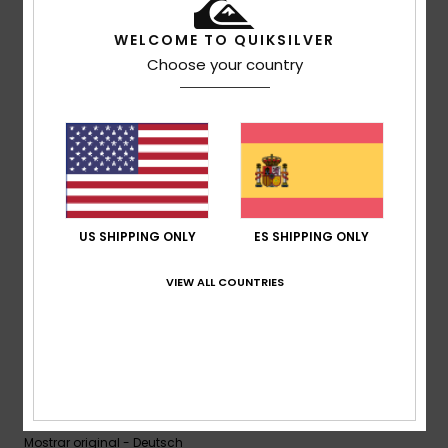
5
WELCOME TO QUIKSILVER
/5
Choose your country
EVAN
13. mayo 2026
Compra verificada
Un color poco común y original.
Mostrar original - Français
Comodidad
: 5
Relación calidad-precio
: 4
Talla
: Talla
/5
/5
perfecta
Material
: 4
Color
: 5
/5
/5
US SHIPPING ONLY
ES SHIPPING ONLY
Recomiendo este producto
VIEW ALL COUNTRIES
5
/5
Roman
7. mayo 2026
Compra verificada
Casi perfecto
Mostrar original - Deutsch