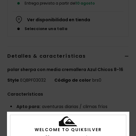
Entrega prevista a partir del
10 agosto
Ver disponibilidad en tienda
Seleccione una talla
Detalles & características
polar sherpa con media cremallera Azul Chicos 8-16
Style
EQBPF03032
Código de color
brs0
Características
Apto para:
aventuras diarias / climas fríos
VENTAJAS
Tecnología WarmFlight® para mayor retención
térmica con alta transpirabilidad
WELCOME TO QUIKSILVER