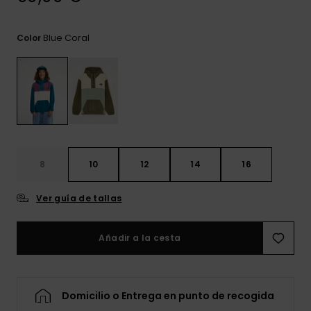
frecuentes y
accede a
nuestro
Blue Coral
Color
formulario de
contacto.
Consultar
las FAQ
8
10
12
14
16
Ver guía de tallas
Añadir a la cesta
Domicilio o Entrega en punto de recogida