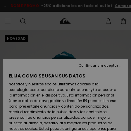
Pasar
a
DOBLE PROMO
-25% adicionales en todo el outlet
Comprar Ah
la
información
del
producto
NOVEDAD
Accede a tu
HOMBRE
Ropa
Ropa
Shop
Surf Shop
Tienda
Outlet
pedido
Hombre
Snow
Hombre
Hombre
NIÑO
Envio
Accesorios
Accesorios
Novedades
Continuar sin aceptar
Surf Shop
Outlet
MUJER
Niño
Tienda
Niños
Devoluciones
ELIJA CÓMO SE USAN SUS DATOS
Snow Niños
Zapatos y
Zapatos y
Destacados
Nosotros y nuestros socios utilizamos cookies o la
chanclas
chanclas
SURF
tecnología correspondiente para almacenar y/o acceder a
Pago
Highlights
Outlet
la información en el dispositivo. Esta información personal
Tienda
Mujer
(como datos de navegación y dirección IP) puede utilizarse
Snow
SNOW
Snow Mujer
Tarjeta de
para: presentarle anuncios y contenido personalizados,
Surf
Surf
regalo
medir el rendimiento de la publicidad y los contenidos,
Comunidad
presentar las anuncios personalizados, conocer mejor a
DOBLE
nuestra audiencia, desarrollar y mejorar los productos de
Destacados
PROMO
Quiksilver
Snow
Snow
nuestros socios. Usted puede configurar sus opciones para