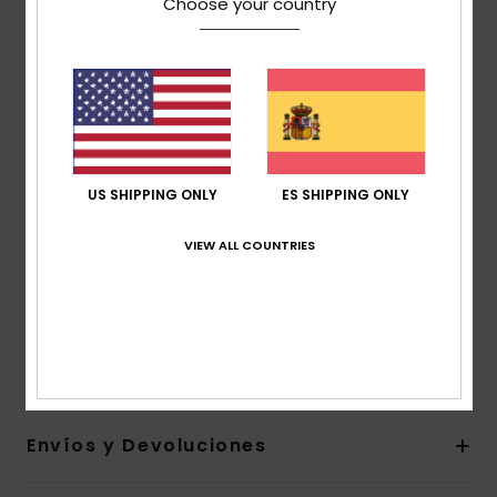
Choose your country
MADE BETTER
Confeccionado con un 90% de fibras de poliéster
reciclado a partir de residuos textiles y botellas de
plástico
Tejido:
exterior de forro polar cepillado, micro-polar,
70% poliéster reciclado Jiaren, 30% poliéster reciclado,
[230 g/m2]
US SHIPPING ONLY
ES SHIPPING ONLY
Corte:
corte cómodo
Capucha:
capucha fija con cordón de ajuste
VIEW ALL COUNTRIES
Bolsillo:
bolsillo canguro
Bolsillo con cremallera oculta en el pecho
Otros:
puños y dobladillo con bordes elásticos
Composición
[Tejido principal] 100% poliéster reciclado
Envíos y Devoluciones