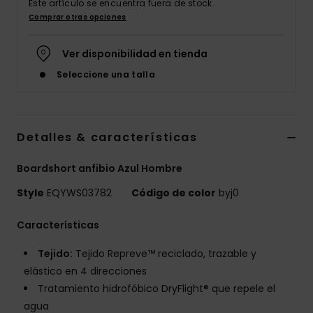
Este artículo se encuentra fuera de stock.
Comprar otras opciones
Ver disponibilidad en tienda
Seleccione una talla
Detalles & características
Boardshort anfibio Azul Hombre
Style
EQYWS03782
Código de color
byj0
Características
Tejido:
Tejido Repreve™ reciclado, trazable y
elástico en 4 direcciones
Tratamiento hidrofóbico DryFlight® que repele el
agua