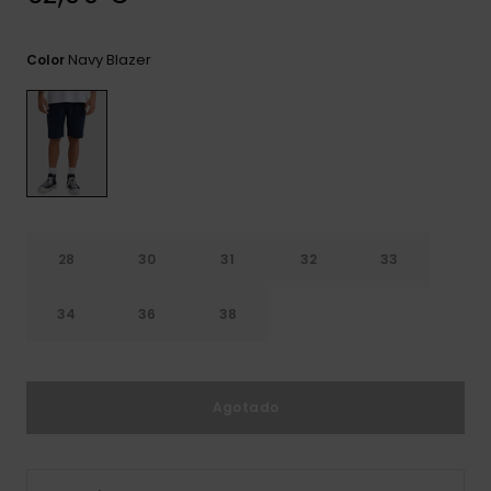
frecuentes y
accede a
nuestro
Navy Blazer
Color
formulario de
contacto.
Consultar
las FAQ
28
30
31
32
33
34
36
38
Agotado