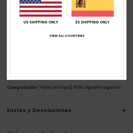
Colección:
Eco
Tejido:
Tejido de algodón orgánico [180 g/m2]
corte:
corte extra grande
US SHIPPING ONLY
ES SHIPPING ONLY
Tinte:
tinte mineral
VIEW ALL COUNTRIES
Cuello:
Cuello redondo
Mangas:
manga corta
Marca:
detalles de temporada Quiksilver en el
pecho y la espalda
Otras características:
cuello canalé
Pack de etiquetas recicladas Quiksilver
Composición
[Tejido principal] 100% algodón orgánico
Envíos y Devoluciones