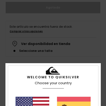
Agotado
Este artículo se encuentra fuera de stock.
Comprar otras opciones
Ver disponibilidad en tienda
Seleccione una talla
Detalles & características
WELCOME TO QUIKSILVER
Camiseta de manga corta Verde Hombre
Choose your country
Style
EQYZT07828
Código de color
gra0
Características