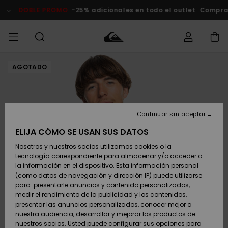
Pasar
a
DOBLE PROMO
-25% adicionales en todo el outlet
Comprar
la
información
del
producto
AGOTADO
Accede a tu
HOMBRE
Ropa
Ropa
Shop
Surf Shop
Tienda
Outlet
pedido
Hombre
Snow
Hombre
Hombre
NIÑO
Envio
Accesorios
Accesorios
Novedades
Continuar sin aceptar
Surf Shop
Outlet
MUJER
Niño
Tienda
Niños
Devoluciones
ELIJA CÓMO SE USAN SUS DATOS
Snow Niños
Zapatos y
Zapatos y
Destacados
Nosotros y nuestros socios utilizamos cookies o la
chanclas
chanclas
SURF
tecnología correspondiente para almacenar y/o acceder a
Pago
Highlights
Outlet
la información en el dispositivo. Esta información personal
Tienda
Mujer
(como datos de navegación y dirección IP) puede utilizarse
Snow
SNOW
Snow Mujer
Tarjeta de
para: presentarle anuncios y contenido personalizados,
Surf
Surf
regalo
medir el rendimiento de la publicidad y los contenidos,
Comunidad
presentar las anuncios personalizados, conocer mejor a
DOBLE
nuestra audiencia, desarrollar y mejorar los productos de
Destacados
PROMO
Quiksilver
Snow
Snow
nuestros socios. Usted puede configurar sus opciones para