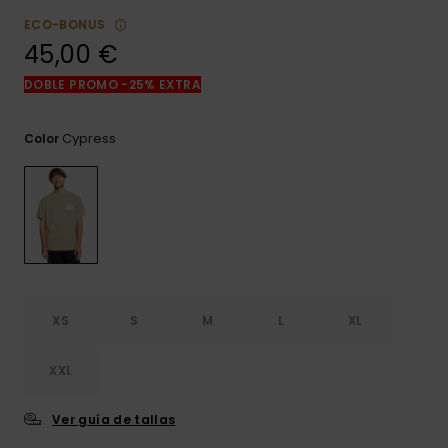
frecuentes y
ECO-BONUS
accede a
nuestro
45,00 €
formulario de
contacto.
DOBLE PROMO -25% EXTRA
Consultar
las FAQ
Cypress
Color
XS
S
M
L
XL
XXL
Ver guía de tallas