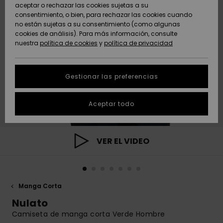
Freedom
aceptar o rechazar las cookies sujetas a su
consentimiento, o bien, para rechazar las cookies cuando
Comunidad
AYUDA &
no están sujetas a su consentimiento (como algunas
Protección de
Novedades
Novedades
CONTACTO
cookies de análisis). Para más información, consulte
datos
nuestra
política de cookies
y
política de privacidad
personales
SOSTENIBILIDAD
Destacados
Destacados
Guía de tallas
Gestionar las preferencias
TIENDAS
Inicia una
Aceptar todo
QUIKSILVER APP
conversación
para obtener
la respuesta
LISTA DE
más rápida a
VER EL VIDEO
FAVORITOS
tu pregunta.
Iniciar una
conversación
Manga Corta
Encuentra
respuestas a
Nulato
las preguntas
Camiseta de manga corta Verde Hombre
más