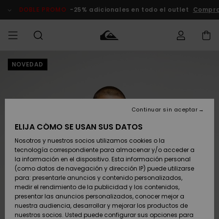
Pasar
a
DOBLE PROMO
-25% adicionales en todo el outlet
Compra
la
información
del
producto
NOVEDAD
Accede a tu
HOMBRE
Ropa
Ropa
Shop
Surf Shop
Tienda
Outlet
pedido
Hombre
Snow
Hombre
Hombre
NIÑO
Envio
Accesorios
Accesorios
Novedades
Continuar sin aceptar
Surf Shop
Outlet
MUJER
Niño
Tienda
Niños
Devoluciones
ELIJA CÓMO SE USAN SUS DATOS
Snow Niños
Zapatos y
Zapatos y
Destacados
Nosotros y nuestros socios utilizamos cookies o la
chanclas
chanclas
SURF
tecnología correspondiente para almacenar y/o acceder a
Pago
Highlights
Outlet
la información en el dispositivo. Esta información personal
Tienda
Mujer
(como datos de navegación y dirección IP) puede utilizarse
Snow
SNOW
Snow Mujer
Tarjeta de
para: presentarle anuncios y contenido personalizados,
Surf
Surf
regalo
medir el rendimiento de la publicidad y los contenidos,
Comunidad
presentar las anuncios personalizados, conocer mejor a
DOBLE
nuestra audiencia, desarrollar y mejorar los productos de
Destacados
PROMO
Quiksilver
Snow
Snow
nuestros socios. Usted puede configurar sus opciones para