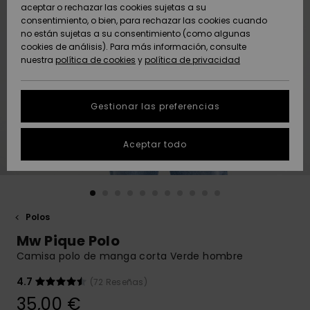
Freedom
aceptar o rechazar las cookies sujetas a su
consentimiento, o bien, para rechazar las cookies cuando
Comunidad
AYUDA &
no están sujetas a su consentimiento (como algunas
Protección de
Novedades
Novedades
CONTACTO
cookies de análisis). Para más información, consulte
datos
nuestra
política de cookies
y
política de privacidad
personales
SOSTENIBILIDAD
Destacados
Destacados
Guía de tallas
Gestionar las preferencias
TIENDAS
Inicia una
Aceptar todo
QUIKSILVER APP
conversación
para obtener
la respuesta
LISTA DE
más rápida a
FAVORITOS
tu pregunta.
Polos
Iniciar una
Mw Pique Polo
conversación
Camisa polo de manga corta Verde hombre
Encuentra
respuestas a
4.7
(72 Reseñas)
las preguntas
35,00 €
más