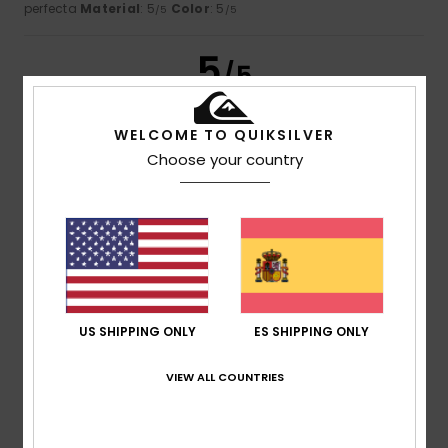
perfecta
Material
: 5
Color
: 5
/5
/5
5
/5
WELCOME TO QUIKSILVER
Choose your country
Florian
16. julio 2026
Compra verificada
Es guay
Mostrar original - Français
Comodidad
: 5
Relación calidad-precio
: 5
Talla
: Talla
/5
/5
perfecta
Material
: 5
Color
: 5
/5
/5
Recomiendo este producto
5
/5
US SHIPPING ONLY
ES SHIPPING ONLY
VIEW ALL COUNTRIES
Howard
16. julio 2026
Compra verificada
Me queda muy bien y es justo lo que quería.