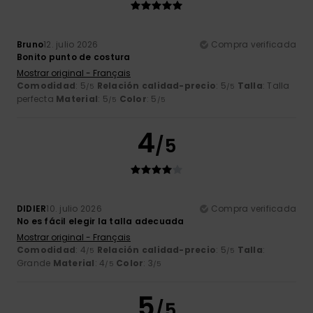
Bruno
12. julio 2026
Compra verificada
Bonito punto de costura
Mostrar original - Français
Comodidad
: 5
Relación calidad-precio
: 5
Talla
: Talla
/5
/5
perfecta
Material
: 5
Color
: 5
/5
/5
4
/5
DIDIER
10. julio 2026
Compra verificada
No es fácil elegir la talla adecuada
Mostrar original - Français
Comodidad
: 4
Relación calidad-precio
: 5
Talla
:
/5
/5
Grande
Material
: 4
Color
: 3
/5
/5
5
/5