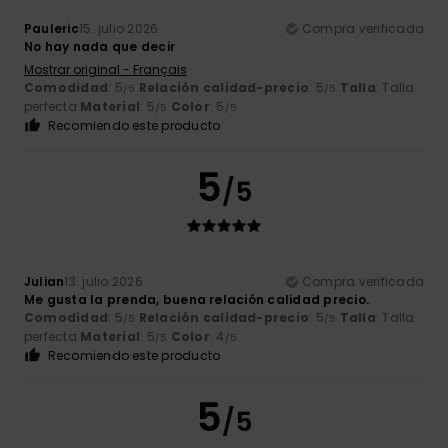
Pauleric
15. julio 2026
Compra verificada
No hay nada que decir
Mostrar original - Français
Comodidad
: 5
Relación calidad-precio
: 5
Talla
: Talla
/5
/5
perfecta
Material
: 5
Color
: 5
/5
/5
Recomiendo este producto
5
/5
Julian
13. julio 2026
Compra verificada
Me gusta la prenda, buena relación calidad precio.
Comodidad
: 5
Relación calidad-precio
: 5
Talla
: Talla
/5
/5
perfecta
Material
: 5
Color
: 4
/5
/5
Recomiendo este producto
5
/5