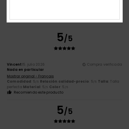
Mostrar original - English
Comodidad
: 4
Relación calidad-precio
: 4
Talla
: Talla
/5
/5
perfecta
Material
: 4
Color
: 4
/5
/5
Recomiendo este producto
5
/5
Vincent
15. julio 2026
Compra verificada
Nada en particular
Mostrar original - Français
Comodidad
: 5
Relación calidad-precio
: 5
Talla
: Talla
/5
/5
perfecta
Material
: 5
Color
: 5
/5
/5
Recomiendo este producto
5
/5