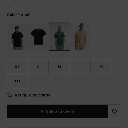
frecuentes y
accede a
nuestro
Forest
Color
formulario de
contacto.
Consultar
las FAQ
XS
S
M
L
XL
XXL
Ver guía de tallas
Añadir a la cesta