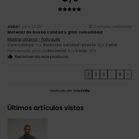
João
8. julio 2026
Compra verificada
Material de buena calidad y gran comodidad
Mostrar original - Português
Comodidad
: 5
Relación calidad-precio
: 5
Talla
:
/5
/5
Demasiado grande
Material
: 5
Color
: 5
/5
/5
Recomiendo este producto
1
2
3
...
8
>
Verificado por
TrustVille
Últimos artículos vistos