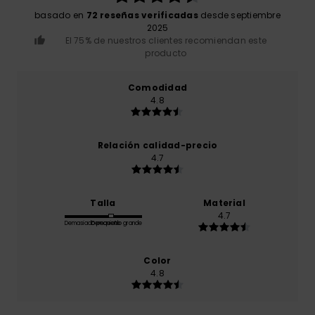
basado en
72 reseñas verificadas
desde septiembre
2025
El 75% de nuestros clientes recomiendan este
producto
Comodidad
4.8
Relación calidad-precio
4.7
Talla
Material
4.7
Demasiado pequeño
Demasiado grande
Color
4.8