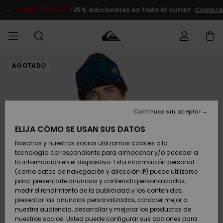
Pasar
a
DOBLE PROMO
-25% adicionales en todo el outlet
Comprar 
la
información
del
producto
AGOTADO
Accede a tu
HOMBRE
Ropa
Ropa
Shop
Surf Shop
Tienda
Outlet
pedido
Hombre
Snow
Hombre
Hombre
NIÑO
Envio
Accesorios
Accesorios
Novedades
Continuar sin aceptar
Surf Shop
Outlet
MUJER
Niño
Tienda
Niños
Devoluciones
ELIJA CÓMO SE USAN SUS DATOS
Snow Niños
Zapatos y
Zapatos y
Destacados
Nosotros y nuestros socios utilizamos cookies o la
chanclas
chanclas
SURF
tecnología correspondiente para almacenar y/o acceder a
Pago
Highlights
Outlet
la información en el dispositivo. Esta información personal
Tienda
Mujer
(como datos de navegación y dirección IP) puede utilizarse
Snow
SNOW
Snow Mujer
Tarjeta de
para: presentarle anuncios y contenido personalizados,
Surf
Surf
regalo
medir el rendimiento de la publicidad y los contenidos,
Comunidad
presentar las anuncios personalizados, conocer mejor a
DOBLE
nuestra audiencia, desarrollar y mejorar los productos de
Destacados
PROMO
Quiksilver
Snow
Snow
nuestros socios. Usted puede configurar sus opciones para