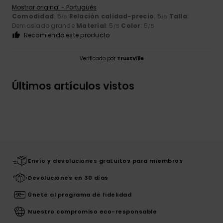
Mostrar original - Português
Comodidad
: 5
Relación calidad-precio
: 5
Talla
:
/5
/5
Demasiado grande
Material
: 5
Color
: 5
/5
/5
Recomiendo este producto
Verificado por
TrustVille
Últimos artículos vistos
Envío y devoluciones gratuitos para miembros
Devoluciones en 30 días
Únete al programa de fidelidad
Nuestro compromiso eco-responsable