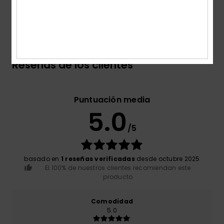
Envíos y Devoluciones
Reseñas de los clientes
Puntuación media
5.0
/5
basado en
1 reseñas verificadas
desde octubre 2025
El 100% de nuestros clientes recomiendan este
producto
Comodidad
5.0