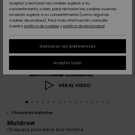
Freedom
aceptar o rechazar las cookies sujetas a su
consentimiento, o bien, para rechazar las cookies cuando
Comunidad
AYUDA &
no están sujetas a su consentimiento (como algunas
Protección de
Novedades
Novedades
CONTACTO
cookies de análisis). Para más información, consulte
datos
nuestra
política de cookies
y
política de privacidad
personales
SOSTENIBILIDAD
Destacados
Destacados
Guía de tallas
Gestionar las preferencias
TIENDAS
Inicia una
Aceptar todo
QUIKSILVER APP
conversación
para obtener
la respuesta
LISTA DE
más rápida a
VER EL VIDEO
FAVORITOS
tu pregunta.
Iniciar una
conversación
Chaquetas Aislantes
Encuentra
respuestas a
Muldrow
las preguntas
Chaqueta para Nieve Azul Hombre
más