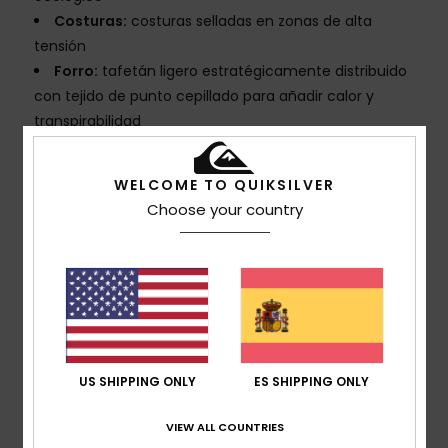
Costuras:
costuras selladas en zonas de alta
tensión
Forro:
tafetán ligero estratégicamente distribuido
con tejido de punto cepillado para añadir calor y
transpirabilidad
Capucha:
compatible con casco, capucha fija con
sistema de ajuste y bloqueo de cordón
WELCOME TO QUIKSILVER
Faldón protector
Choose your country
Bolsillos:
bolsillo para el pase en la manga
Bolsillo en el pecho
Dos bolsillos para las manos
Bolsillo interior para aparatos electrónicos
Gran bolsillo de malla en el interior
Con ventilación
US SHIPPING ONLY
ES SHIPPING ONLY
Composición
[Tejido principal] 58% poliéster reciclado,
42% poliéster
VIEW ALL COUNTRIES