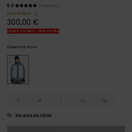
frecuentes y
5.0
(1 Reseñas)
accede a
nuestro
ECO-BONUS
formulario de
300,00 €
contacto.
DOBLE PROMO -25% EXTRA
Consultar
las FAQ
Flint Stone
Color
S
M
L
XL
XXL
Ver guía de tallas