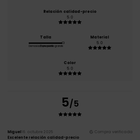
Relación calidad-precio
5.0
Talla
Material
5.0
Demasiado pequeño
Demasiado grande
Color
5.0
5
/5
Miguel
16. octubre 2025
Compra verificada
Excelente relación calidad-precio