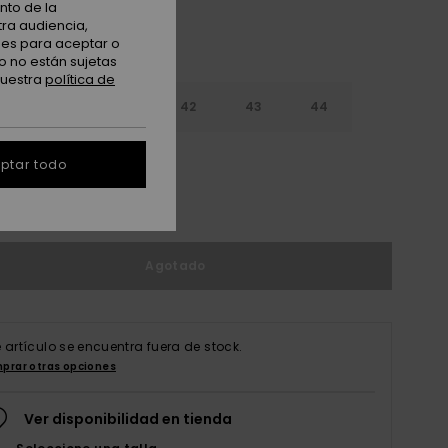
nto de la
tra audiencia,
nes para aceptar o
o no están sujetas
nuestra
política de
9
40
41
42
43
44
5
46
47
ptar todo
r guía de tallas
Agotado
e artículo se encuentra fuera de stock.
prar otras opciones
Ver disponibilidad en tienda