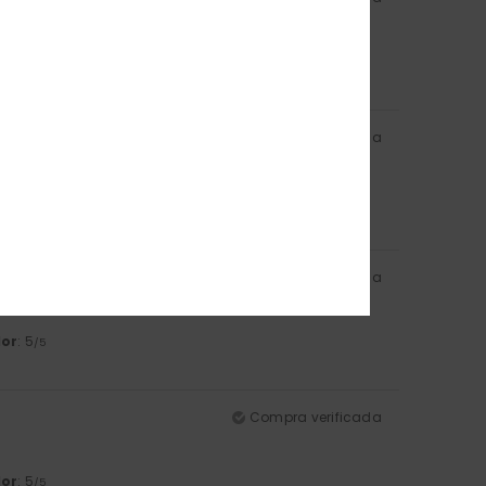
lor
: 5
/5
Compra verificada
lor
: 5
/5
Compra verificada
lor
: 5
/5
Compra verificada
lor
: 5
/5