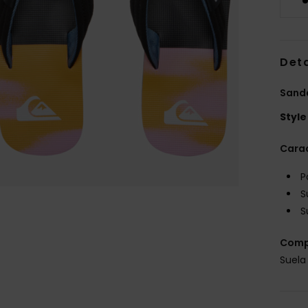
Deta
Sanda
Style
Carac
P
S
S
Comp
Suela