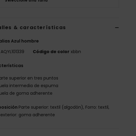
Seleccione una talla
lles & características
lias Azul hombre
AQYL101339
Código de color
xbbn
terísticas
arte superior en tres puntos
uela intermedia de espuma
uela de goma adherente
osición
Parte superior: textil (algodón), Forro: textil,
 exterior: goma adherente