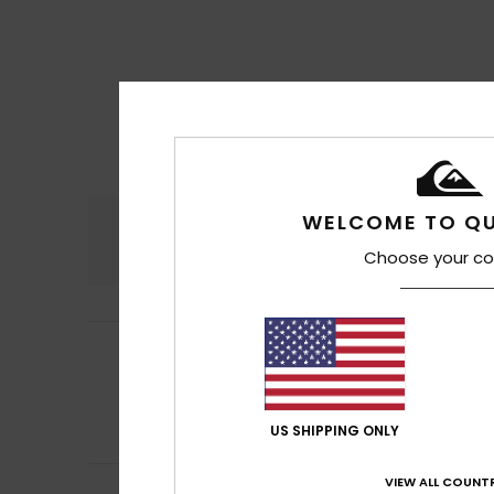
WELCOME TO QU
Comodidad
Rel
4.9
Choose your co
John
8. mayo 202
5
/5
Tengo varios par
Mostrar original - 
Comodidad
: 5
/5
US SHIPPING ONLY
Recomiendo e
VIEW ALL COUNTR
DOMINIQUE
24. ab