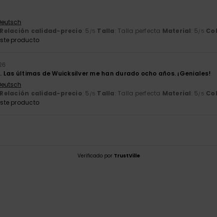
 Deutsch
Relación calidad-precio
: 5
Talla
: Talla perfecta
Material
: 5
Co
/5
/5
ste producto
26
 Las últimas de Wuicksilver me han durado ocho años. ¡Geniales!
 Deutsch
Relación calidad-precio
: 5
Talla
: Talla perfecta
Material
: 5
Co
/5
/5
ste producto
Verificado por
TrustVille