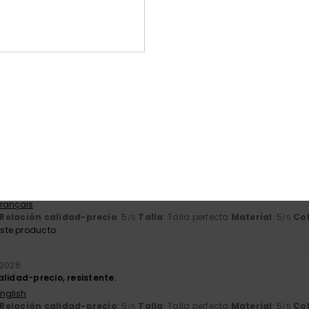
eño
Français
Relación calidad-precio
: 4
Talla
: Talla perfecta
Material
: 5
Co
/5
/5
ste producto
026
o al 30 %
Français
Relación calidad-precio
: 4
Talla
: Talla perfecta
Material
: 5
Co
/5
/5
ste producto
026
Français
Relación calidad-precio
: 5
Talla
: Talla perfecta
Material
: 5
Co
/5
/5
ste producto
 2026
lidad-precio, resistente.
English
Relación calidad-precio
: 5
Talla
: Talla perfecta
Material
: 5
Co
/5
/5