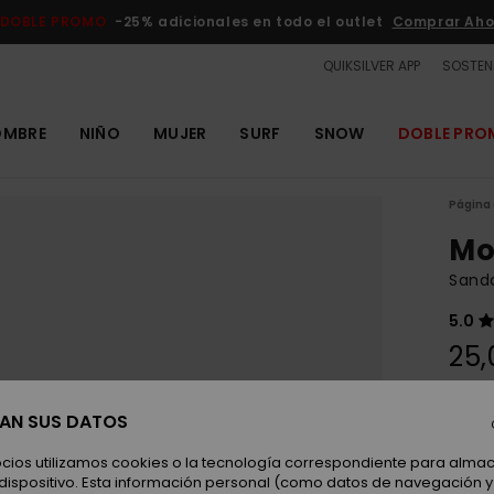
DOBLE PROMO
-25% adicionales en todo el outlet
Comprar Aho
QUIKSILVER APP
SOSTENI
OMBRE
NIÑO
MUJER
SURF
SNOW
DOBLE PR
Página 
Mo
Sanda
5.0
25,
SAN SUS DATOS
Color
ocios utilizamos cookies o la tecnología correspondiente para alm
 dispositivo. Esta información personal (como datos de navegación y 