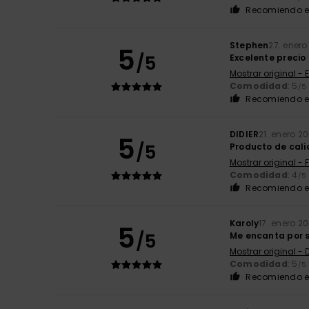
Recomiendo e
Stephen
27. enero
5
/5
Excelente precio
Mostrar original - 
Comodidad
: 5
/5
Recomiendo e
DIDIER
21. enero 2
5
/5
Producto de cali
Mostrar original - 
Comodidad
: 4
/5
Recomiendo e
Karoly
17. enero 2
5
/5
Me encanta por 
Mostrar original -
Comodidad
: 5
/5
Recomiendo e