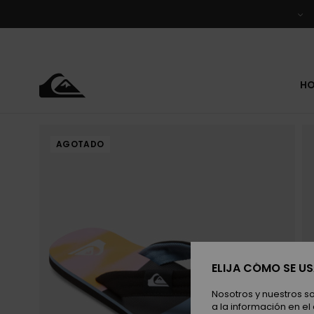
Pasar
a
la
información
del
producto
H
AGOTADO
ELIJA CÓMO SE U
Nosotros y nuestros s
a la información en el