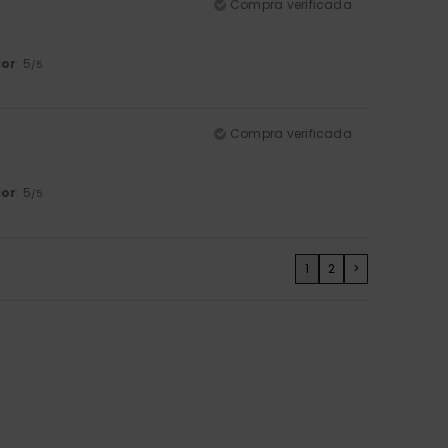
Compra verificada
lor
: 5
/5
Compra verificada
lor
: 5
/5
1
2
>