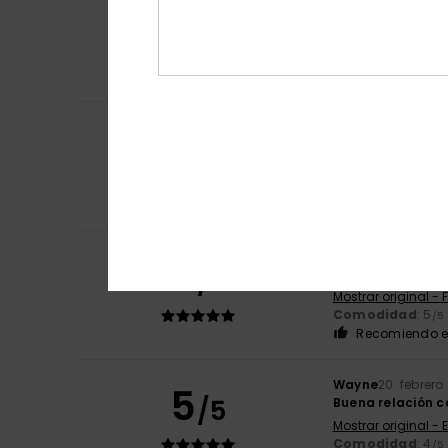
5
/5
Comodidad y dis
Mostrar original - 
Comodidad
: 5
/5
Recomiendo e
Steve
18. marzo 2
5
/5
Artículo rebajad
Mostrar original - 
Comodidad
: 5
/5
Recomiendo e
Serge
9. marzo 2
5
/5
CÓMODO
Mostrar original - 
Comodidad
: 5
/5
Recomiendo e
Wayne
20. febrero
5
/5
Buena relación ca
Mostrar original - 
Comodidad
: 4
/5