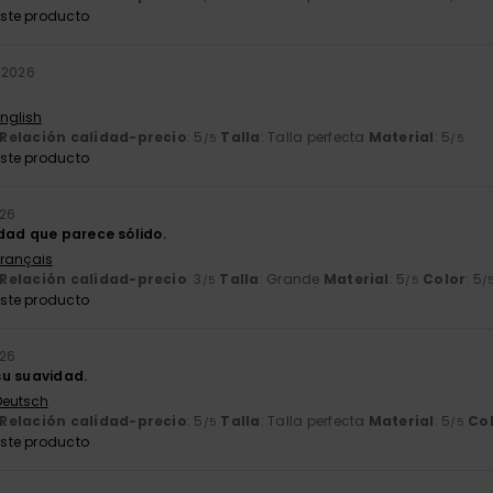
ste producto
 2026
English
Relación calidad-precio
: 5
Talla
: Talla perfecta
Material
: 5
/5
/5
ste producto
026
dad que parece sólido.
Français
Relación calidad-precio
: 3
Talla
: Grande
Material
: 5
Color
: 5
/5
/5
/
ste producto
026
su suavidad.
 Deutsch
Relación calidad-precio
: 5
Talla
: Talla perfecta
Material
: 5
Co
/5
/5
ste producto