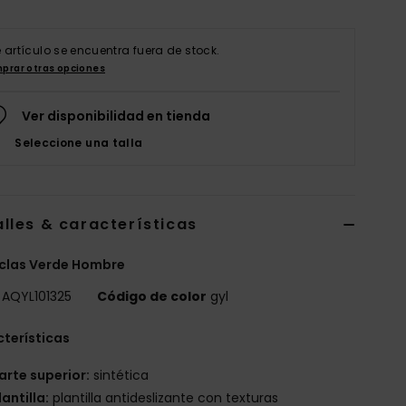
e artículo se encuentra fuera de stock.
prar otras opciones
Ver disponibilidad en tienda
Seleccione una talla
lles & características
clas Verde Hombre
AQYL101325
Código de color
gyl
terísticas
arte superior:
sintética
lantilla:
plantilla antideslizante con texturas