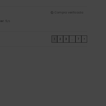
Compra verificada
lor
: 5
/5
1
2
3
...
7
>