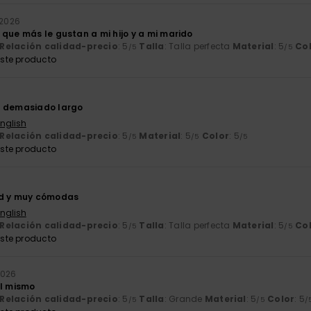
o 2026
que más le gustan a mi hijo y a mi marido
Relación calidad-precio
: 5
Talla
: Talla perfecta
Material
: 5
Co
/5
/5
ste producto
a demasiado largo
English
Relación calidad-precio
: 5
Material
: 5
Color
: 5
/5
/5
/5
ste producto
ad y muy cómodas
English
Relación calidad-precio
: 5
Talla
: Talla perfecta
Material
: 5
Co
/5
/5
ste producto
 2026
el mismo
Relación calidad-precio
: 5
Talla
: Grande
Material
: 5
Color
: 5
/5
/5
/