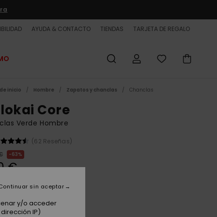
ra
BILIDAD
AYUDA & CONTACTO
TIENDAS
TARJETA DE REGALO
OMO
de inicio
Hombre
Zapatos y chanclas
Chanclas
lokai Core
clas Verde Hombre
(62 Reseñas)
€
63%
0 €
ET
Continuar sin aceptar
 PROMO -25% EXTRA
acenar y/o acceder
dirección IP)