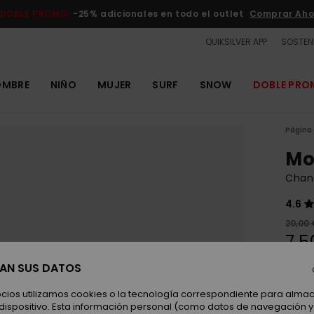
DOBLE PROMO
-25% adicionales en todo el outlet
Comprar Aho
QUIKSILVER APP
SOSTENI
OMBRE
NIÑO
MUJER
SURF
SNOW
DOBLE PR
Página 
Mo
Chan
4.6
20,00 
7,5
OUTL
SAN SUS DATOS
DOBLE
ocios utilizamos cookies o la tecnología correspondiente para alm
 dispositivo. Esta información personal (como datos de navegación y 