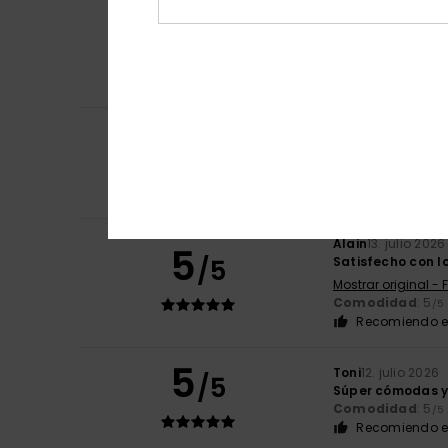
5
Armindo
15. julio 
/5
Buena combinaci
Mostrar original -
Color
: 5
/5
4
Stefano
14. julio 
/5
Porque es cómod
Mostrar original - 
Comodidad
: 4
/5
Alain
13. julio 2026
5
/5
Satisfecho con lo
Mostrar original - 
Comodidad
: 5
/5
Recomiendo e
5
Toni
12. julio 2026
/5
Súper cómodas y
Comodidad
: 5
/5
Recomiendo e