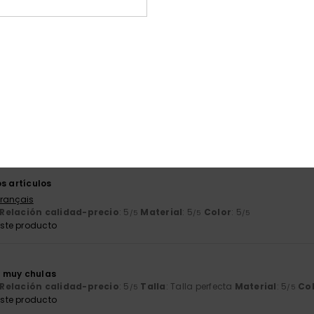
2026
ón de colores
 Português
2026
a y agradable
Italiano
Relación calidad-precio
: 4
Talla
: Talla perfecta
Material
: 4
Co
/5
/5
s artículos
Français
Relación calidad-precio
: 5
Material
: 5
Color
: 5
/5
/5
/5
ste producto
 muy chulas
Relación calidad-precio
: 5
Talla
: Talla perfecta
Material
: 5
Co
/5
/5
ste producto