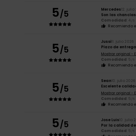
5
Mercedes
12. juli
/5
Son las chanclas 
Comodidad
: 4
/5
Recomiendo e
Jussi
11. julio 2026
5
/5
Plazo de entreg
Mostrar original - 
Comodidad
: 5
/5
Recomiendo e
Sean
10. julio 2026
5
/5
Excelente calid
Mostrar original - 
Comodidad
: 5
/5
Recomiendo e
5
Jose Luis
10. julio
/5
Por la calidad d
Comodidad
: 5
/5