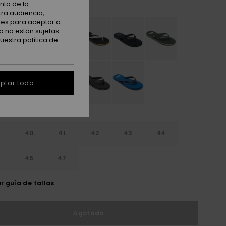
Green/yellow
nto de la
tra audiencia,
nes para aceptar o
o no están sujetas
nuestra
política de
ptar todo
9
40
41
42
43
44
5
46
47
r guía de tallas
Agotado