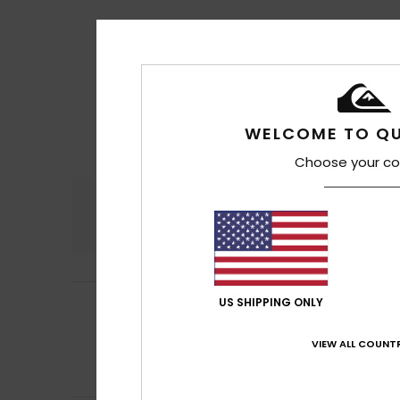
WELCOME TO QU
Choose your co
Comodidad
Rel
4.7
US SHIPPING ONLY
Halid
16. julio 2026
5
/5
La talla es un p
Mostrar original - 
VIEW ALL COUNTR
Comodidad
: 5
/5
Recomiendo e