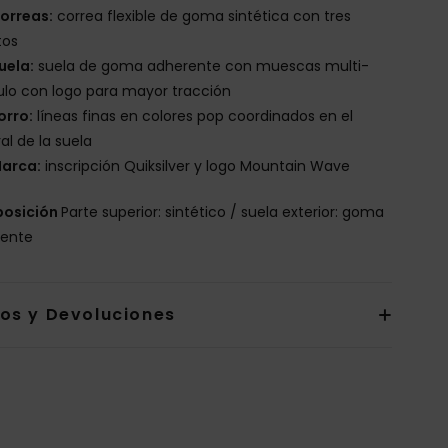
orreas:
correa flexible de goma sintética con tres
tos
uela:
suela de goma adherente con muescas multi-
lo con logo para mayor tracción
orro:
líneas finas en colores pop coordinados en el
ral de la suela
arca:
inscripción Quiksilver y logo Mountain Wave
osición
Parte superior: sintético / suela exterior: goma
rente
íos y Devoluciones