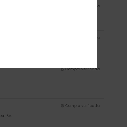
Compra verificada
Compra verificada
lor
: 4
/5
Compra verificada
Compra verificada
lor
: 5
/5