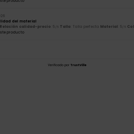
ste producto
2026
alidad del material
Relación calidad-precio
: 5
Talla
: Talla perfecta
Material
: 5
Co
/5
/5
ste producto
Verificado por
TrustVille