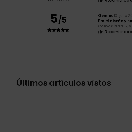
Recomiendo e
5
Gemma
10. julio 
/5
Por el diseño y c
Comodidad
: 5
/5
Recomiendo e
Últimos artículos vistos