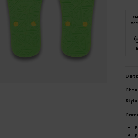
Est
Com
Deta
Chan
Style
Carac
P
P