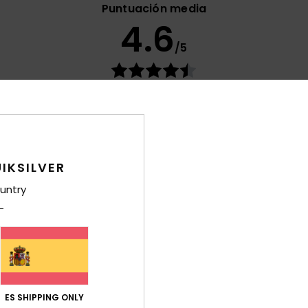
Puntuación media
4.6
/5
basado en
62 reseñas verificadas
desde octubre 2025
El 76% de nuestros clientes recomiendan este producto
ación calidad-precio
Talla
Mat
4.7
4
Demasiado pequeño
Demasiado grande
IKSILVER
untry
oco grande
Français
Relación calidad-precio
: 5
Talla
: Grande
Material
: 5
Color
: 5
/5
/5
/
ste producto
ES SHIPPING ONLY
2026