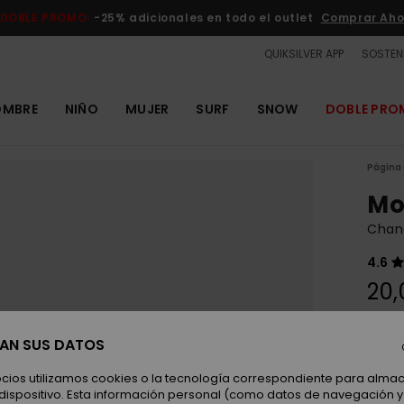
DOBLE PROMO
-25% adicionales en todo el outlet
Comprar Aho
QUIKSILVER APP
SOSTENI
OMBRE
NIÑO
MUJER
SURF
SNOW
DOBLE PR
Página 
Mo
Chan
4.6
20,
SAN SUS DATOS
Color
ocios utilizamos cookies o la tecnología correspondiente para alm
 dispositivo. Esta información personal (como datos de navegación y 