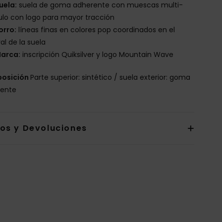
uela:
suela de goma adherente con muescas multi-
lo con logo para mayor tracción
orro:
líneas finas en colores pop coordinados en el
ral de la suela
arca:
inscripción Quiksilver y logo Mountain Wave
osición
Parte superior: sintético / suela exterior: goma
rente
íos y Devoluciones