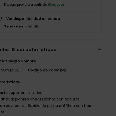
Entrega prevista a partir del
10 agosto
Ver disponibilidad en tienda
Seleccione una talla
lles & características
clas Negro Hombre
AQYL101325
Código de color
kvj1
terísticas
arte superior:
sintética
lantilla:
plantilla antideslizante con texturas
orreas:
correa flexible de goma sintética con tres
tos