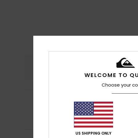
Comodidad
Rel
4.7
WELCOME TO QU
Choose your co
Halid
16. julio 2026
5
/5
La talla es un p
Mostrar original - 
Comodidad
: 5
/5
Recomiendo e
US SHIPPING ONLY
Armindo
15. julio 