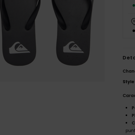
Deta
Chan
Style
Carac
P
P
C
pun