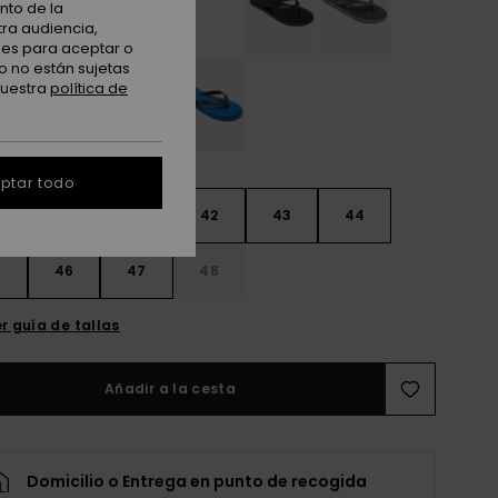
nto de la
tra audiencia,
nes para aceptar o
o no están sujetas
nuestra
política de
ptar todo
9
40
41
42
43
44
5
46
47
48
r guía de tallas
Añadir a la cesta
Domicilio o Entrega en punto de recogida