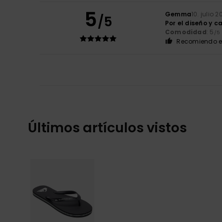
5
Gemma
10. julio 
/5
Por el diseño y c
Comodidad
: 5
/5
Recomiendo e
Últimos artículos vistos