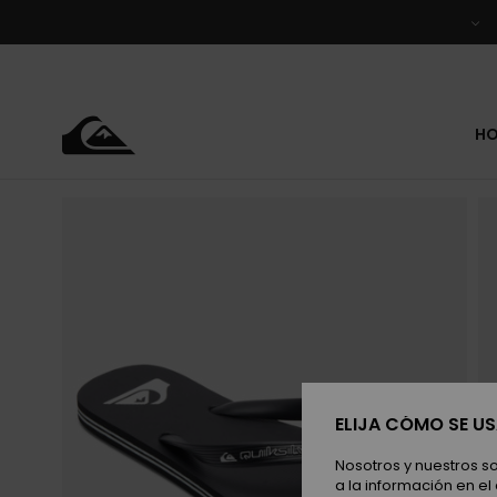
Pasar
a
la
información
del
producto
H
ELIJA CÓMO SE U
Nosotros y nuestros s
a la información en el