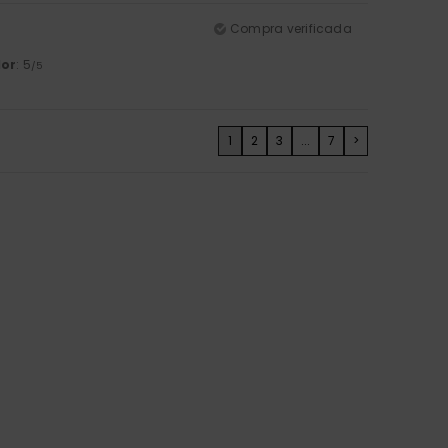
Compra verificada
lor
: 5
/5
1
2
3
...
7
>