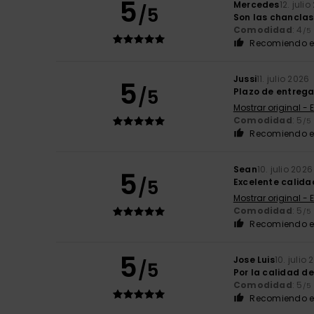
5
Mercedes
12. juli
/5
Son las chanclas 
Comodidad
: 4
/5
Recomiendo e
Jussi
11. julio 2026
5
/5
Plazo de entreg
Mostrar original - 
Comodidad
: 5
/5
Recomiendo e
Sean
10. julio 2026
5
/5
Excelente calid
Mostrar original - 
Comodidad
: 5
/5
Recomiendo e
5
Jose Luis
10. julio
/5
Por la calidad d
Comodidad
: 5
/5
Recomiendo e