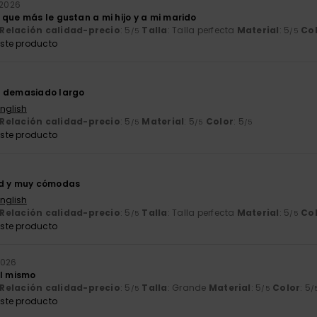
o 2026
que más le gustan a mi hijo y a mi marido
Relación calidad-precio
: 5
Talla
: Talla perfecta
Material
: 5
Co
/5
/5
ste producto
a demasiado largo
English
Relación calidad-precio
: 5
Material
: 5
Color
: 5
/5
/5
/5
ste producto
ad y muy cómodas
English
Relación calidad-precio
: 5
Talla
: Talla perfecta
Material
: 5
Co
/5
/5
ste producto
 2026
el mismo
Relación calidad-precio
: 5
Talla
: Grande
Material
: 5
Color
: 5
/5
/5
/
ste producto